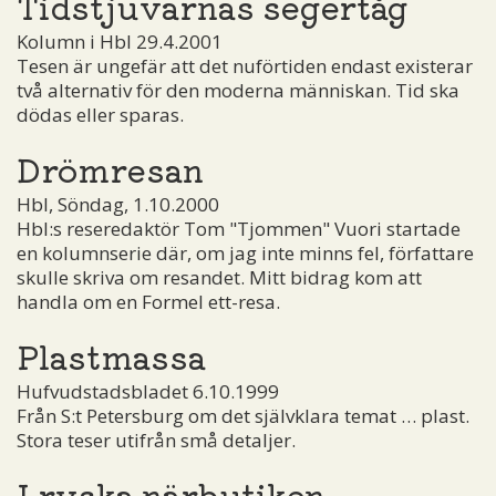
Tidstjuvarnas segertåg
Kolumn i Hbl 29.4.2001
Tesen är ungefär att det nuförtiden endast existerar
två alternativ för den moderna människan. Tid ska
dödas eller sparas.
Drömresan
Hbl, Söndag, 1.10.2000
Hbl:s reseredaktör Tom "Tjommen" Vuori startade
en kolumnserie där, om jag inte minns fel, författare
skulle skriva om resandet. Mitt bidrag kom att
handla om en Formel ett-resa.
Plastmassa
Hufvudstadsbladet 6.10.1999
Från S:t Petersburg om det självklara temat … plast.
Stora teser utifrån små detaljer.
I ryska närbutiken