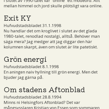
I slutet av 1990-talet var "online" ett modeord. Allt
mellan himmel och jord skulle plötsligt vara online.
Exit KY
Hufvudstadsbladet 31.1.1998
Nu handlar det om kroglivet i slutet av det glada
1980-talet, renodlad nostalgi, alltså. Behöver man
säga mera? Jag medger att jag diggar den här
kolumnen skarpt, även om slutet är lite patetiskt.
Grön energi
Hufvudstadsbladet 8.1.1998
En aningen naiv hyllning till grön energi. Men det
bjuder jag gärna på.
Om stadens Aftonblad
Hufvudstadsbladet 28.8.1994
Minns ni Helsingfors Aftonblad? Det var
mångsysslaren Kristian von Essen som sommaren