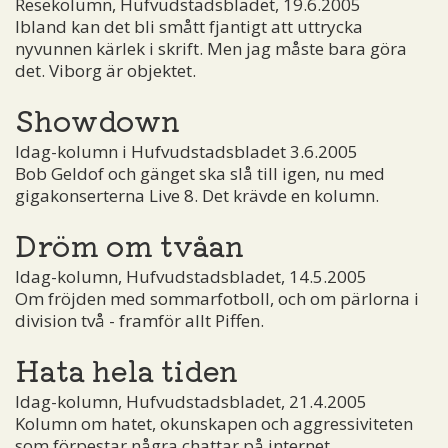
Resekolumn, Hufvudstadsbladet, 19.6.2005
Ibland kan det bli smått fjantigt att uttrycka
nyvunnen kärlek i skrift. Men jag måste bara göra
det. Viborg är objektet.
Showdown
Idag-kolumn i Hufvudstadsbladet 3.6.2005
Bob Geldof och gänget ska slå till igen, nu med
gigakonserterna Live 8. Det krävde en kolumn.
Dröm om tvåan
Idag-kolumn, Hufvudstadsbladet, 14.5.2005
Om fröjden med sommarfotboll, och om pärlorna i
division två - framför allt Piffen.
Hata hela tiden
Idag-kolumn, Hufvudstadsbladet, 21.4.2005
Kolumn om hatet, okunskapen och aggressiviteten
som förpestar några chattar på internet.