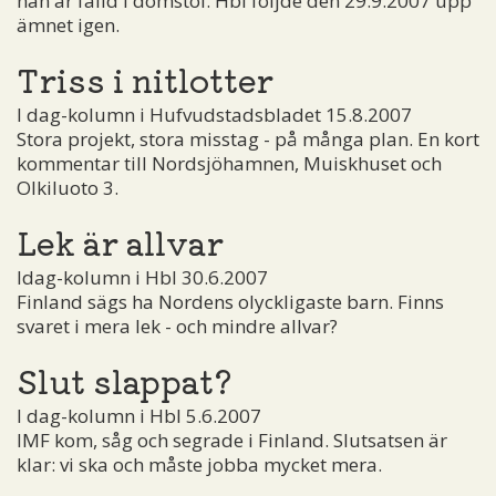
han är fälld i domstol. Hbl följde den 29.9.2007 upp
ämnet igen.
Triss i nitlotter
I dag-kolumn i Hufvudstadsbladet 15.8.2007
Stora projekt, stora misstag - på många plan. En kort
kommentar till Nordsjöhamnen, Muiskhuset och
Olkiluoto 3.
Lek är allvar
Idag-kolumn i Hbl 30.6.2007
Finland sägs ha Nordens olyckligaste barn. Finns
svaret i mera lek - och mindre allvar?
Slut slappat?
I dag-kolumn i Hbl 5.6.2007
IMF kom, såg och segrade i Finland. Slutsatsen är
klar: vi ska och måste jobba mycket mera.