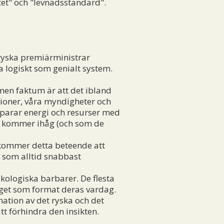
tet" och "levnadsstandard".
 ryska premiärministrar
a logiskt som genialt system.
men faktum är att det ibland
tioner, våra myndigheter och
 sparar energi och resurser med
ar kommer ihåg (och som de
 kommer detta beteende att
a som alltid snabbast
ekologiska barbarer. De flesta
nget som format deras vardag.
ation av det ryska och det
tt förhindra den insikten.