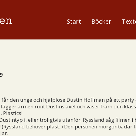
en
Start
Böcker
Text
9
 får den unge och hjälplöse Dustin Hoffman på ett party 
 lägger armen runt Dustins axel och väser fram den klass
 Plastics!
tintyp i, eller troligtvis utanför, Ryssland såg filmen i
! (Ryssland behöver plast..) Den personen morgonbadar f
lar.