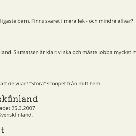
igaste barn. Finns svaret i mera lek - och mindre allvar?
land. Slutsatsen är klar: vi ska och måste jobba mycket 
tt de vilar? ”Stora” scoopet från mitt hem.
skfinland
adet 25.3.2007
Svenskfinland.
t