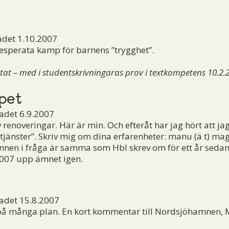
adet 1.10.2007
sperata kamp för barnens ”trygghet”.
t – med i studentskrivningaras prov i textkompetens 10.2.
pet
adet 6.9.2007
v renoveringar. Här är min. Och efteråt har jag hört att j
jänster”. Skriv mig om dina erfarenheter:
manu (ä t) ma
annen i fråga är samma som Hbl skrev om för ett år sedan, 
2007 upp ämnet igen.
adet 15.8.2007
- på många plan. En kort kommentar till Nordsjöhamnen, 