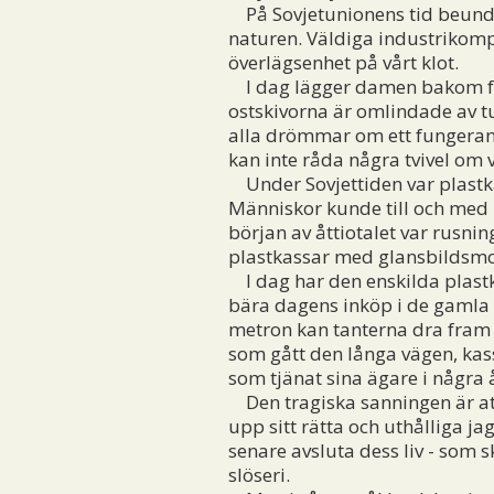
På Sovjetunionens tid beundr
naturen. Väldiga industrikomp
överlägsenhet på vårt klot.
I dag lägger damen bakom fru
ostskivorna är omlindade av tunn
alla drömmar om ett fungerand
kan inte råda några tvivel om
Under Sovjettiden var plastka
Människor kunde till och med 
början av åttiotalet var rusni
plastkassar med glansbildsmo
I dag har den enskilda plastka
bära dagens inköp i de gamla g
metron kan tanterna dra fram 
som gått den långa vägen, kass
som tjänat sina ägare i några 
Den tragiska sanningen är att v
upp sitt rätta och uthålliga ja
senare avsluta dess liv - som 
slöseri.