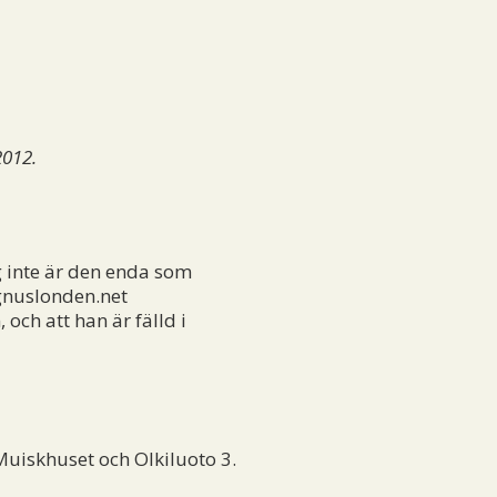
2012.
ag inte är den enda som
gnuslonden.net
och att han är fälld i
Muiskhuset och Olkiluoto 3.