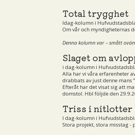
Total trygghet
Idag-kolumn i Hufvudstadsbl
Om vår och myndigheternas de
Denna kolumn var – smått ovänta
Slaget om avlop
i dag-kolumn i Hufvudstadsbl
Alla har vi våra erfarenheter a
drabbats av just denne mans ”t
Efteråt har det visat sig att m
domstol. Hbl följde den 29.9.
Triss i nitlotter
I dag-kolumn i Hufvudstadsbl
Stora projekt, stora misstag 