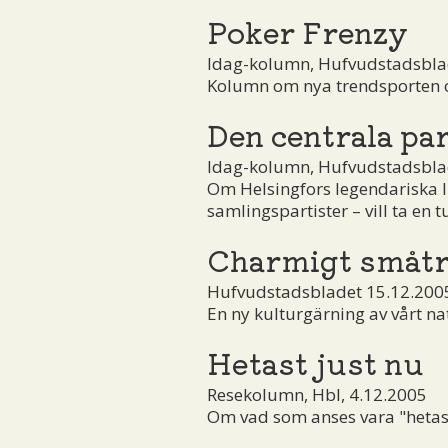
Poker Frenzy
Idag-kolumn, Hufvudstadsblad
Kolumn om nya trendsporten oc
Den centrala pa
Idag-kolumn, Hufvudstadsblad
Om Helsingfors legendariska 
samlingspartister – vill ta en t
Charmigt småt
Hufvudstadsbladet 15.12.200
En ny kulturgärning av vårt nat
Hetast just nu
Resekolumn, Hbl, 4.12.2005
Om vad som anses vara "hetast 