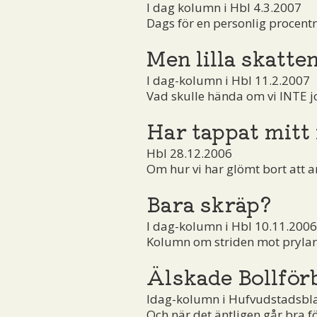
I dag kolumn i Hbl 4.3.2007
Dags för en personlig procentr
Men lilla skatten
I dag-kolumn i Hbl 11.2.2007
Vad skulle hända om vi INTE j
Har tappat mitt
Hbl 28.12.2006
Om hur vi har glömt bort att ar
Bara skräp?
I dag-kolumn i Hbl 10.11.2006
Kolumn om striden mot prylar o
Älskade Bollfö
Idag-kolumn i Hufvudstadsbl
Och när det äntligen går bra f