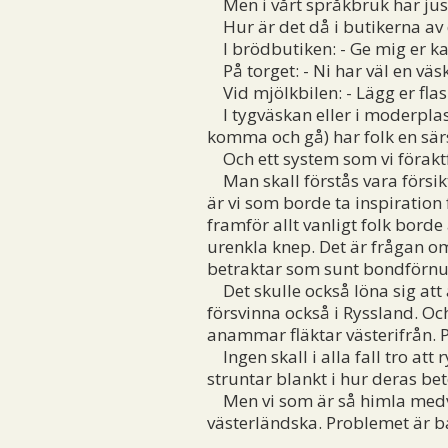
Men i vårt språkbruk har just
Hur är det då i butikerna av
I brödbutiken: - Ge mig er kas
På torget: - Ni har väl en väs
Vid mjölkbilen: - Lägg er fla
I tygväskan eller i moderplas
komma och gå) har folk en särs
Och ett system som vi föraktful
Man skall förstås vara försik
är vi som borde ta inspiration
framför allt vanligt folk bord
urenkla knep. Det är frågan o
betraktar som sunt bondförnuf
Det skulle också löna sig at
försvinna också i Ryssland. Oc
anammar fläktar västerifrån. P
Ingen skall i alla fall tro att
struntar blankt i hur deras b
Men vi som är så himla medvet
västerländska. Problemet är bar