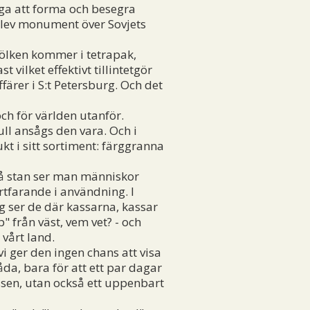
ga att forma och besegra
blev monument över Sovjets
ölken kommer i tetrapak,
 vilket effektivt tillintetgör
ärer i S:t Petersburg. Och det
ch för världen utanför.
l ansågs den vara. Och i
kt i sitt sortiment: färggranna
 På stan ser man människor
rtfarande i användning. I
g ser de där kassarna, kassar
 från väst, vem vet? - och
 vårt land.
vi ger den ingen chans att visa
åda, bara för att ett par dagar
assen, utan också ett uppenbart