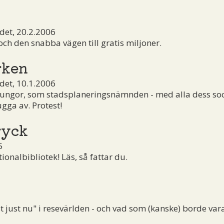
et, 20.2.2006
h den snabba vägen till gratis miljoner.
rken
et, 10.1.2006
lungor, som stadsplaneringsnämnden - med alla dess so
ugga av. Protest!
ryck
5
ionalbibliotek! Läs, så fattar du.
just nu" i resevärlden - och vad som (kanske) borde var