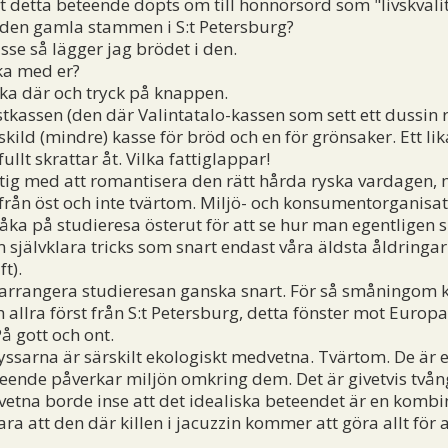
 detta beteende döpts om till honnörsord som "livskvali
 den gamla stammen i S:t Petersburg?
se så lägger jag brödet i den.
ka med er?
ska där och tryck på knappen.
tkassen (den där Valintatalo-kassen som sett ett dussin
kild (mindre) kasse för bröd och en för grönsaker. Ett lik
lt skrattar åt. Vilka fattiglappar!
tig med att romantisera den rätt hårda ryska vardagen, 
 från öst och inte tvärtom. Miljö- och konsumentorganisa
e åka på studieresa österut för att se hur man egentligen
m självklara tricks som snart endast våra äldsta åldring
t).
t arrangera studieresan ganska snart. För så småningom
h allra först från S:t Petersburg, detta fönster mot Europ
å gott och ont.
 ryssarna är särskilt ekologiskt medvetna. Tvärtom. De är 
eteende påverkar miljön omkring dem. Det är givetvis två
na borde inse att det idealiska beteendet är en kombin
a att den där killen i jacuzzin kommer att göra allt för a