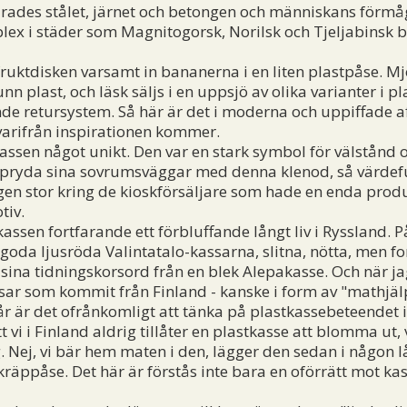
ades stålet, järnet och betongen och människans förmå
lex i städer som Magnitogorsk, Norilsk och Tjeljabinsk 
ktdisken varsamt in bananerna i en liten plastpåse. Mj
 plast, och läsk säljs i en uppsjö av olika varianter i plast
e retursystem. Så här är det i moderna och uppiffade aff
 varifrån inspirationen kommer.
ssen något unikt. Den var en stark symbol för välstånd o
pryda sina sovrumsväggar med denna klenod, så värdeful
ngen stor kring de kioskförsäljare som hade en enda produ
tiv.
ssen fortfarande ett förbluffande långt liv i Ryssland.
oda ljusröda Valintatalo-kassarna, slitna, nötta, men fo
sina tidningskorsord från en blek Alepakasse. Och när ja
ar som kommit från Finland - kanske i form av "mathjälp"
år är det ofrånkomligt att tänka på plastkassebeteendet i
i i Finland aldrig tillåter en plastkasse att blomma ut, 
g. Nej, vi bär hem maten i den, lägger den sedan i någon l
skräppåse. Det här är förstås inte bara en oförrätt mot k