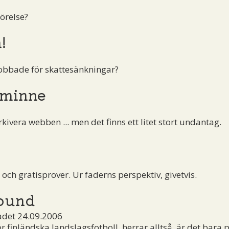
örelse?
!
obbade för skattesänkningar?
 minne
kivera webben ... men det finns ett litet stort undantag.
ch gratisprover. Ur faderns perspektiv, givetvis.
rbund
adet 24.09.2006
ör finländska landslagsfotboll, herrar alltså, är det bara