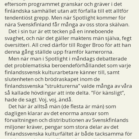
eftersom programmet granskar och gräver i det
finländska samhället utan att förfalla till ett alltför
tendentiöst grepp. Men när Spotlight kommer för
nära Svenskfinland får många av oss stora skälvan.
Det i sin tur är ett tecken på en inneboende
svaghet, och när det gäller maktens män själva, fegt
översitteri. All cred därför till Roger Broo för att han
denna gång ställde upp framför kamerorna.
Men när man i Spotlight i måndags debatterade
det problematiska beroendeförhållandet som varje
finlandssvensk kulturarbetare känner till, samt
slutenheten och brödraskapet inom de
finlandssvenska ”strukturerna” valde många av våra
så kallade hövdingar att inte delta. ”För känsligt”,
hade de sagt. Voj, voj, ändå.
Det här är alltså män (de flesta är män) som
dagligen klarar av det enorma ansvar som
förvaltningen och distributionen av Svenskfinlands
miljoner kräver, pengar som stora delar av det
finlandssvenska kulturfältet är både tacksamma för