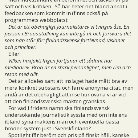
sätt och vis kritiken. Så här heter det bland annat i
feedbacken som kommit in (finns också på
programmets webbplats):
Det är ett obehagligt journalistdrev vi tvingas åse. En
person i Broos ställning kan inte gå ut och försvara det
som han står för: finlandssvensk fortlevnad, visioner
och principer.
Eller:
Vilken häxjakt! Ingen förtjänar ett sådant här
mediadrev. Broo är en stark personlighet, men rim och
reson med allt.
Det är alldeles sant att inslaget hade mått bra av
mera konkret substans och färre anonyma citat, men
ändå är det obehagligt att inse hur ovana vi är vid
att den finlandssvenska makten granskas.
För vad i fridens namn ska finlandssvensk
undersökande journalistik syssla med om inte ens
ibland syna maktens män och eventuella bästa
broder-system just i Svenskfinland?
Spotlight får beröm och pris på finskt håll, kanske