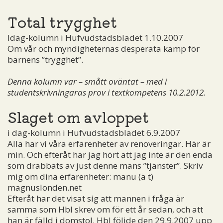
Total trygghet
Idag-kolumn i Hufvudstadsbladet 1.10.2007
Om vår och myndigheternas desperata kamp för
barnens ”trygghet”.
Denna kolumn var – smått oväntat – med i
studentskrivningaras prov i textkompetens 10.2.2012.
Slaget om avloppet
i dag-kolumn i Hufvudstadsbladet 6.9.2007
Alla har vi våra erfarenheter av renoveringar. Här är
min. Och efteråt har jag hört att jag inte är den enda
som drabbats av just denne mans ”tjänster”. Skriv
mig om dina erfarenheter:
manu (ä t)
magnuslonden.net
Efteråt har det visat sig att mannen i fråga är
samma som Hbl skrev om för ett år sedan, och att
han är fälld i domstol. Hbl följde den 29.9.2007 upp