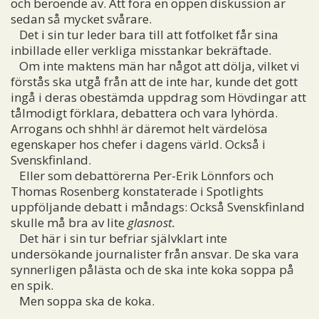
och beroende av. Att föra en öppen diskussion är
sedan så mycket svårare.
Det i sin tur leder bara till att fotfolket får sina
inbillade eller verkliga misstankar bekräftade.
Om inte maktens män har något att dölja, vilket vi
förstås ska utgå från att de inte har, kunde det gott
ingå i deras obestämda uppdrag som Hövdingar att
tålmodigt förklara, debattera och vara lyhörda.
Arrogans och shhh! är däremot helt värdelösa
egenskaper hos chefer i dagens värld. Också i
Svenskfinland.
Eller som debattörerna Per-Erik Lönnfors och
Thomas Rosenberg konstaterade i Spotlights
uppföljande debatt i måndags: Också Svenskfinland
skulle må bra av lite
glasnost.
Det här i sin tur befriar självklart inte
undersökande journalister från ansvar. De ska vara
synnerligen pålästa och de ska inte koka soppa på
en spik.
Men soppa ska de koka.