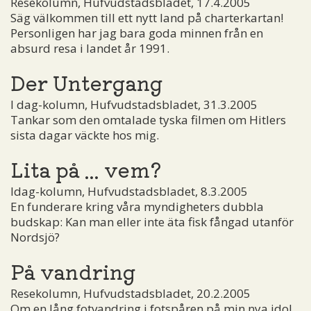
Resekolumn, Hufvudstadsbladet, 17.4.2005
Säg välkommen till ett nytt land på charterkartan!
Personligen har jag bara goda minnen från en
absurd resa i landet år 1991.
Der Untergang
I dag-kolumn, Hufvudstadsbladet, 31.3.2005
Tankar som den omtalade tyska filmen om Hitlers
sista dagar väckte hos mig.
Lita på ... vem?
Idag-kolumn, Hufvudstadsbladet, 8.3.2005
En funderare kring våra myndigheters dubbla
budskap: Kan man eller inte äta fisk fångad utanför
Nordsjö?
På vandring
Resekolumn, Hufvudstadsbladet, 20.2.2005
Om en lång fotvandring i fotspåren på min nya idol