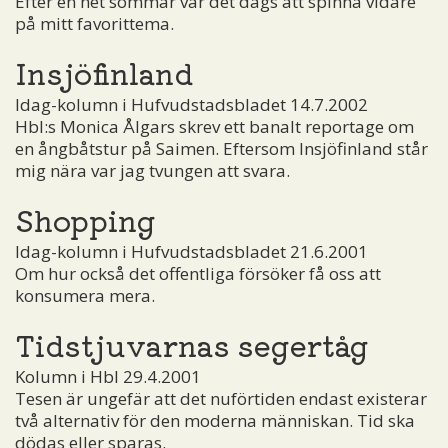
Efter en het sommar var det dags att spinna vidare
på mitt favorittema.
Insjöfinland
Idag-kolumn i Hufvudstadsbladet 14.7.2002
Hbl:s Monica Ålgars skrev ett banalt reportage om
en ångbåtstur på Saimen. Eftersom Insjöfinland står
mig nära var jag tvungen att svara.
Shopping
Idag-kolumn i Hufvudstadsbladet 21.6.2001
Om hur också det offentliga försöker få oss att
konsumera mera.
Tidstjuvarnas segertåg
Kolumn i Hbl 29.4.2001
Tesen är ungefär att det nuförtiden endast existerar
två alternativ för den moderna människan. Tid ska
dödas eller sparas.