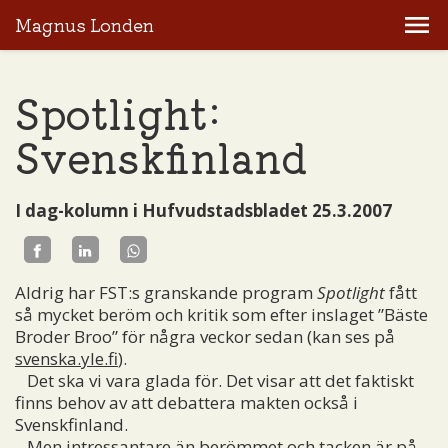
Magnus Londen
Spotlight:
Svenskfinland
I dag-kolumn i Hufvudstadsbladet 25.3.2007
Aldrig har FST:s granskande program
Spotlight
fått
så mycket beröm och kritik som efter inslaget ”Bäste
Broder Broo” för några veckor sedan (kan ses på
svenska.yle.fi
).
Det ska vi vara glada för. Det visar att det faktiskt
finns behov av att debattera makten också i
Svenskfinland.
Men intressantare än berömmet och tacken är på