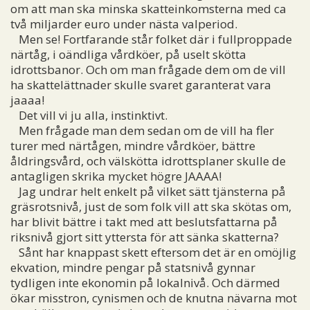
om att man ska minska skatteinkomsterna med ca
två miljarder euro under nästa valperiod.
Men se! Fortfarande står folket där i fullproppade
närtåg, i oändliga vårdköer, på uselt skötta
idrottsbanor. Och om man frågade dem om de vill
ha skattelättnader skulle svaret garanterat vara
jaaaa!
Det vill vi ju alla, instinktivt.
Men frågade man dem sedan om de vill ha fler
turer med närtågen, mindre vårdköer, bättre
åldringsvård, och välskötta idrottsplaner skulle de
antagligen skrika mycket högre JAAAA!
Jag undrar helt enkelt på vilket sätt tjänsterna på
gräsrotsnivå, just de som folk vill att ska skötas om,
har blivit bättre i takt med att beslutsfattarna på
riksnivå gjort sitt yttersta för att sänka skatterna?
Sånt har knappast skett eftersom det är en omöjlig
ekvation, mindre pengar på statsnivå gynnar
tydligen inte ekonomin på lokalnivå. Och därmed
ökar misstron, cynismen och de knutna nävarna mot