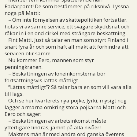
Radarparet! De som bestämmer på riksnivå. Lyssna
noga på Matti:
– Om inte förnyelsen av skattepolitiken fortsätter,
hotas vi av sämre service, ett svagare skyddsnät och
råkar in i en ond cirkel med strängare beskattning.
Fint Matti. Just så talar en man som styrt Finland i
snart fyra år och som haft all makt att förhindra att
servicen blir sämre.
Nu kommer Eero, mannen som styr
penningkranen.
– Beskattningen av löneinkomsterna bör
fortsättningsvis lättas måttligt.
”Lättas måttligt”? Så talar bara en som vill vara alla
till lags.
Och se hur kvarterets nya pojke, Jyrki, mysigt nog
lägger armarna omkring stora pojkarna Matti och
Eero och säger:
– Beskattningen av arbetsinkomst måste
ytterligare lindras, jämnt på alla nivåer!
Maktens män är med andra ord ganska överens