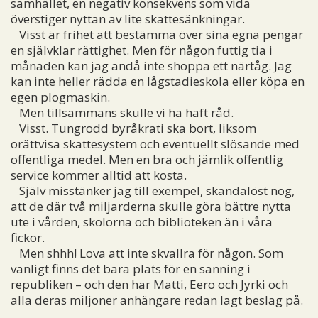
samhället, en negativ konsekvens som vida
överstiger nyttan av lite skattesänkningar.
Visst är frihet att bestämma över sina egna pengar
en självklar rättighet. Men för någon futtig tia i
månaden kan jag ändå inte shoppa ett närtåg. Jag
kan inte heller rädda en lågstadieskola eller köpa en
egen plogmaskin.
Men tillsammans skulle vi ha haft råd.
Visst. Tungrodd byråkrati ska bort, liksom
orättvisa skattesystem och eventuellt slösande med
offentliga medel. Men en bra och jämlik offentlig
service kommer alltid att kosta.
Själv misstänker jag till exempel, skandalöst nog,
att de där två miljarderna skulle göra bättre nytta
ute i vården, skolorna och biblioteken än i våra
fickor.
Men shhh! Lova att inte skvallra för någon. Som
vanligt finns det bara plats för en sanning i
republiken – och den har Matti, Eero och Jyrki och
alla deras miljoner anhängare redan lagt beslag på.