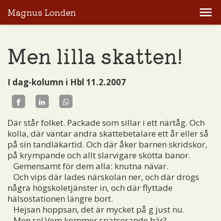
Magnus Londen
Men lilla skatten!
I dag-kolumn i Hbl 11.2.2007
Där står folket. Packade som sillar i ett närtåg. Och
kolla, där väntar andra skattebetalare ett år eller så
på sin tandläkartid. Och där åker barnen skridskor,
på krympande och allt slarvigare skötta banor.
Gemensamt för dem alla: knutna nävar.
Och vips där lades närskolan ner, och där drogs
några högskoletjänster in, och där flyttade
hälsostationen längre bort.
Hejsan hoppsan, det är mycket på g just nu.
Men se! Vem kommer spatserande här?