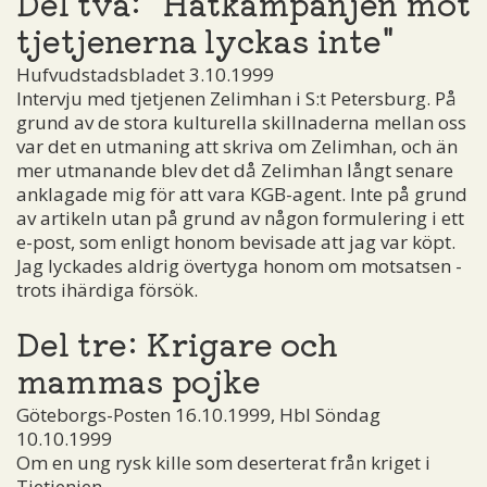
Del två: "Hatkampanjen mot
tjetjenerna lyckas inte"
Hufvudstadsbladet 3.10.1999
Intervju med tjetjenen Zelimhan i S:t Petersburg. På
grund av de stora kulturella skillnaderna mellan oss
var det en utmaning att skriva om Zelimhan, och än
mer utmanande blev det då Zelimhan långt senare
anklagade mig för att vara KGB-agent. Inte på grund
av artikeln utan på grund av någon formulering i ett
e-post, som enligt honom bevisade att jag var köpt.
Jag lyckades aldrig övertyga honom om motsatsen -
trots ihärdiga försök.
Del tre: Krigare och
mammas pojke
Göteborgs-Posten 16.10.1999, Hbl Söndag
10.10.1999
Om en ung rysk kille som deserterat från kriget i
Tjetjenien.