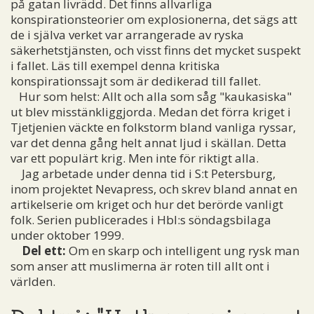
på gatan livrädd. Det finns allvarliga
konspirationsteorier om explosionerna, det sägs att
de i själva verket var arrangerade av ryska
säkerhetstjänsten, och visst finns det mycket suspekt
i fallet. Läs till exempel denna kritiska
konspirationssajt
som är dedikerad till fallet.
Hur som helst: Allt och alla som såg "kaukasiska"
ut blev misstänkliggjorda. Medan det förra kriget i
Tjetjenien väckte en folkstorm bland vanliga ryssar,
var det denna gång helt annat ljud i skällan. Detta
var ett populärt krig. Men inte för riktigt alla.
Jag arbetade under denna tid i S:t Petersburg,
inom projektet Nevapress, och skrev bland annat en
artikelserie om kriget och hur det berörde vanligt
folk. Serien publicerades i Hbl:s söndagsbilaga
under oktober 1999.
Del ett:
Om en skarp och intelligent ung rysk man
som anser att muslimerna är roten till allt ont i
världen.