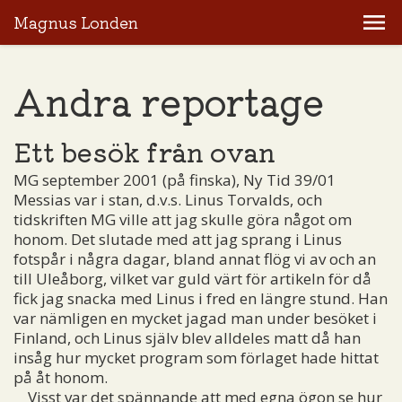
Magnus Londen
Andra reportage
Ett besök från ovan
MG september 2001 (på finska), Ny Tid 39/01
Messias var i stan, d.v.s. Linus Torvalds, och
tidskriften MG ville att jag skulle göra något om
honom. Det slutade med att jag sprang i Linus
fotspår i några dagar, bland annat flög vi av och an
till Uleåborg, vilket var guld värt för artikeln för då
fick jag snacka med Linus i fred en längre stund. Han
var nämligen en mycket jagad man under besöket i
Finland, och Linus själv blev alldeles matt då han
insåg hur mycket program som förlaget hade hittat
på åt honom.
Visst var det spännande att med egna ögon se hur