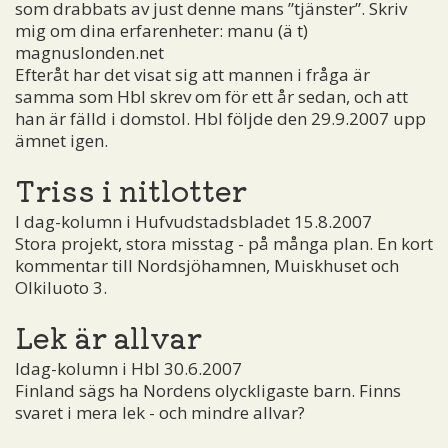
som drabbats av just denne mans ”tjänster”. Skriv
mig om dina erfarenheter:
manu (ä t)
magnuslonden.net
Efteråt har det visat sig att mannen i fråga är
samma som Hbl skrev om för ett år sedan, och att
han är fälld i domstol. Hbl följde den 29.9.2007 upp
ämnet igen.
Triss i nitlotter
I dag-kolumn i Hufvudstadsbladet 15.8.2007
Stora projekt, stora misstag - på många plan. En kort
kommentar till Nordsjöhamnen, Muiskhuset och
Olkiluoto 3.
Lek är allvar
Idag-kolumn i Hbl 30.6.2007
Finland sägs ha Nordens olyckligaste barn. Finns
svaret i mera lek - och mindre allvar?