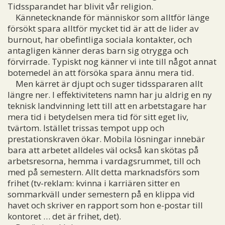
Tidssparandet har blivit vår religion.
Kännetecknande för människor som alltför länge
försökt spara alltför mycket tid är att de lider av
burnout, har obefintliga sociala kontakter, och
antagligen känner deras barn sig otrygga och
förvirrade. Typiskt nog känner vi inte till något annat
botemedel än att försöka spara ännu mera tid.
Men kärret är djupt och suger tidsspararen allt
längre ner. I effektivitetens namn har ju aldrig en ny
teknisk landvinning lett till att en arbetstagare har
mera tid i betydelsen mera tid för sitt eget liv,
tvärtom. Istället trissas tempot upp och
prestationskraven ökar. Mobila lösningar innebär
bara att arbetet alldeles väl också kan skötas på
arbetsresorna, hemma i vardagsrummet, till och
med på semestern. Allt detta marknadsförs som
frihet (tv-reklam: kvinna i karriären sitter en
sommarkväll under semestern på en klippa vid
havet och skriver en rapport som hon e-postar till
kontoret … det är frihet, det).