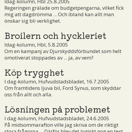
Idag-kolumn, Hbl 25.8.2005
Regeringen grälade om budgetpengarna, vilket fick
mig att dagdrömma ... Och ibland kan allt man
önskar sig bli verklighet.
Broilern och hyckleriet
Idag-kolumn, Hbl, 5.8.2005
Om en kampanj av Djurskyddsförbundet som helt
omotiverat stoppades av ... ja, av vem?
Köp trygghet
I dag-kolumn, Hufvudstadsbladet, 16.7.2005
Om framtidens ljuva bil, Ford Synus, som skyddar
oss från allt och alla.
Lösningen på problemet
I dag-kolumn, Hufvudstadsbladet, 24.6.2005
På midsommarafton ville jag skriva om de riktigt
stora frågorna ... Därför blev det logiskt nog en text