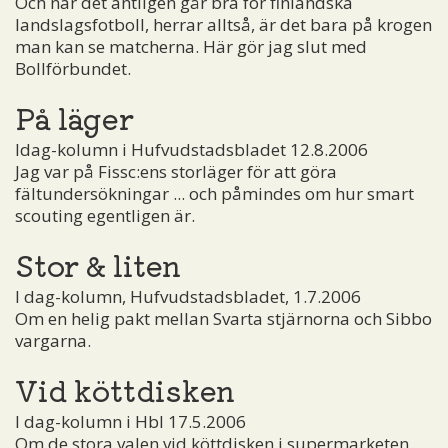
Och när det äntligen går bra för finländska
landslagsfotboll, herrar alltså, är det bara på krogen
man kan se matcherna. Här gör jag slut med
Bollförbundet.
På läger
Idag-kolumn i Hufvudstadsbladet 12.8.2006
Jag var på Fissc:ens storläger för att göra
fältundersökningar ... och påmindes om hur smart
scouting egentligen är.
Stor & liten
I dag-kolumn, Hufvudstadsbladet, 1.7.2006
Om en helig pakt mellan Svarta stjärnorna och Sibbo
vargarna.
Vid köttdisken
I dag-kolumn i Hbl 17.5.2006
Om de stora valen vid köttdisken i supermarketen.