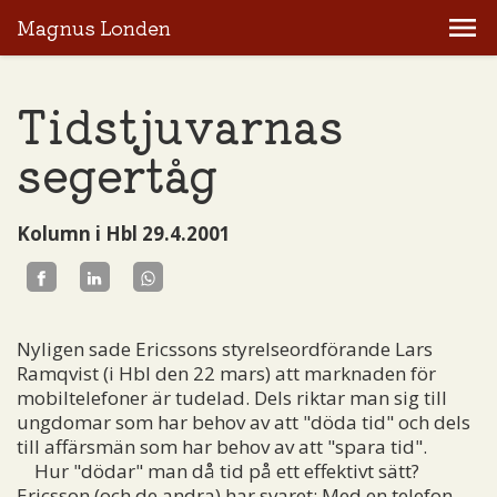
Magnus Londen
Tidstjuvarnas
segertåg
Kolumn i Hbl 29.4.2001
Nyligen sade Ericssons styrelseordförande Lars
Ramqvist (i Hbl den 22 mars) att marknaden för
mobiltelefoner är tudelad. Dels riktar man sig till
ungdomar som har behov av att "döda tid" och dels
till affärsmän som har behov av att "spara tid".
Hur "dödar" man då tid på ett effektivt sätt?
Ericsson (och de andra) har svaret: Med en telefon