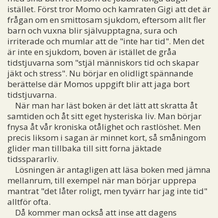
istället. Först tror Momo och kamraten Gigi att det är
frågan om en smittosam sjukdom, eftersom allt fler
barn och vuxna blir självupptagna, sura och
irriterade och mumlar att de "inte har tid". Men det
är inte en sjukdom, boven är istället de gråa
tidstjuvarna som "stjäl människors tid och skapar
jäkt och stress". Nu börjar en olidligt spännande
berättelse där Momos uppgift blir att jaga bort
tidstjuvarna.
När man har läst boken är det lätt att skratta åt
samtiden och åt sitt eget hysteriska liv. Man börjar
fnysa åt vår kroniska otålighet och rastlöshet. Men
precis liksom i sagan är minnet kort, så småningom
glider man tillbaka till sitt forna jäktade
tidsspararliv.
Lösningen är antagligen att läsa boken med jämna
mellanrum, till exempel när man börjar upprepa
mantrat "det låter roligt, men tyvärr har jag inte tid"
alltför ofta.
Då kommer man också att inse att dagens