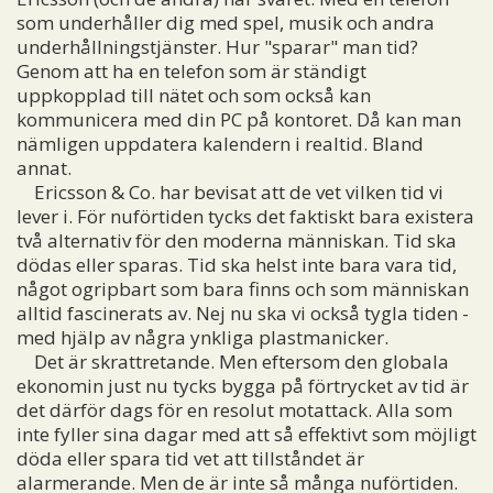
som underhåller dig med spel, musik och andra
underhållningstjänster. Hur "sparar" man tid?
Genom att ha en telefon som är ständigt
uppkopplad till nätet och som också kan
kommunicera med din PC på kontoret. Då kan man
nämligen uppdatera kalendern i realtid. Bland
annat.
Ericsson & Co. har bevisat att de vet vilken tid vi
lever i. För nuförtiden tycks det faktiskt bara existera
två alternativ för den moderna människan. Tid ska
dödas eller sparas. Tid ska helst inte bara vara tid,
något ogripbart som bara finns och som människan
alltid fascinerats av. Nej nu ska vi också tygla tiden -
med hjälp av några ynkliga plastmanicker.
Det är skrattretande. Men eftersom den globala
ekonomin just nu tycks bygga på förtrycket av tid är
det därför dags för en resolut motattack. Alla som
inte fyller sina dagar med att så effektivt som möjligt
döda eller spara tid vet att tillståndet är
alarmerande. Men de är inte så många nuförtiden.