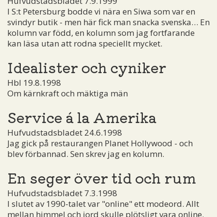
Hufvudstadsbladet 7.9.1999
I S:t Petersburg bodde vi nära en Siwa som var en
svindyr butik - men här fick man snacka svenska… En
kolumn var född, en kolumn som jag fortfarande
kan läsa utan att rodna speciellt mycket.
Idealister och cyniker
Hbl 19.8.1998
Om kärnkraft och mäktiga män
Service á la Amerika
Hufvudstadsbladet 24.6.1998
Jag gick på restaurangen Planet Hollywood - och
blev förbannad. Sen skrev jag en kolumn.
En seger över tid och rum
Hufvudstadsbladet 7.3.1998
I slutet av 1990-talet var "online" ett modeord. Allt
mellan himmel och jord skulle plötsligt vara online.