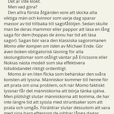
Det är inte klokt.
Men vad göra?
Den allra första åtgärden vore att skicka alla
viktiga män och kvinnor som varje dag sparar
massor av tid tillbaka till sagofåtöljen. Sedan skulle
man be deras mammor eller pappor att läsa en lång
saga för dem (hoppas de ännu har tid att läsa
sagor). Sagan bör vara den klassiska sagoromanen
Momo eller kampen om tiden
av Michael Ende. Gör
även boken obligatorisk läsning för alla
skolungdomar som otåligt väntar på Ericssons eller
Nokias nästa modell som ska effektivera
tidsdödandet riktigt ordentligt.
Momo är en liten flicka som behärskar den svåra
konsten att lyssna. Människor kommer till henne för
att prata om sina problem, och när Momo faktiskt
lyssnar får det människorna att börja tänka själva.
Men plötsligt slutar människorna att komma, de har
inte längre tid att syssla med struntsaker som att
prata och umgås. Föräldrar slutar dessutom att vara
med sina barn eftersom de jobbar långa dagar