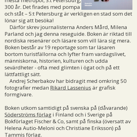
mesta metropol, S:t Petersburg,
300 år. Det firades med pompa
och ståt – S:t Petersburg är verkligen en stad som det
lönar sig att besöka!
Därför skrev journalisterna Anders Mård,
Milena
Parland
och jag denna reseguide. Boken är riktad till
nordiska resenärer och läsare som vill lära sig mera.
Boken består av 19 reportage som tar läsaren
bortom turistfällorna och lyfter fram vardagslivet,
människorna, historien, kulturen och udda
sevärdheter - ofta med glimten i ögat och på ett
lättfattligt sätt.
Andrej Scherbakov
har bidragit med omkring 50
fotografier medan
Rikard Lassenius
är grafisk
formgivare.
Boken utkom samtidigt på svenska på (dåvarande)
Söderströms förlag
i Finland och i Sverige på
Bokförlaget Fischer & Co, samt på finska (översatt av
Helena Autio-Meloni och Christiane Eriksson) på
Tammis förlag.