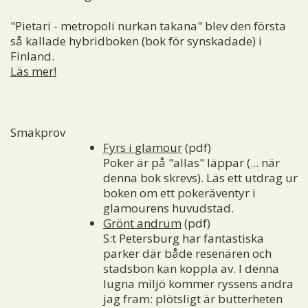
"Pietari - metropoli nurkan takana" blev den första
så kallade hybridboken (bok för synskadade) i
Finland.
Läs mer!
Smakprov
Fyrs i glamour
(pdf)
Poker är på "allas" läppar (... när
denna bok skrevs). Läs ett utdrag ur
boken om ett pokeräventyr i
glamourens huvudstad.
Grönt andrum
(pdf)
S:t Petersburg har fantastiska
parker där både resenären och
stadsbon kan koppla av. I denna
lugna miljö kommer ryssens andra
jag fram: plötsligt är butterheten