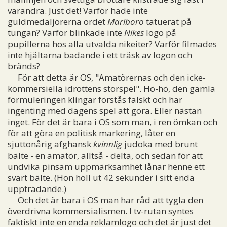
varandra. Just det! Varför hade inte
guldmedaljörerna ordet
Marlboro
tatuerat på
tungan? Varför blinkade inte
Nikes
logo på
pupillerna hos alla utvalda nikeiter? Varför filmades
inte hjältarna badande i ett träsk av logon och
bränds?
För att detta är OS, "Amatörernas och den icke-
kommersiella idrottens storspel". Hö-hö, den gamla
formuleringen klingar förstås falskt och har
ingenting med dagens spel att göra. Eller nästan
inget. För det är bara i OS som man, i ren ömkan och
för att göra en politisk markering, låter en
sjuttonårig afghansk
kvinnlig
judoka med brunt
bälte - en amatör, alltså - delta, och sedan för att
undvika pinsam uppmärksamhet lånar henne ett
svart bälte. (Hon höll ut 42 sekunder i sitt enda
uppträdande.)
Och det är bara i OS man har råd att tygla den
överdrivna kommersialismen. I tv-rutan syntes
faktiskt inte en enda reklamlogo och det är just det