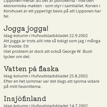
Lipponen menar att det är politikerna - inte den
ekonomiska makten - som styr i samhället. Korven i
Korvhuset är ett ypperligt bevis på att Lipponen har
fel.
Jogga jogga!
Idag-kolumn i Hufvudstadsbladet 22.9.2002
Att jogga är trots allt inte så tokigt som jag i många
år trodde. Ett
litet problem är dock att också George W. Bush
tycker om det.
Vatten på flaska
Idag-kolumn i Hufvudstadsbladet 25.8.2002
Efter en het sommar var det dags att spinna vidare
på mitt favorittema.
Insjöfinland
Idag-kolumn i Hufvudstadsbladet 14.7.2002