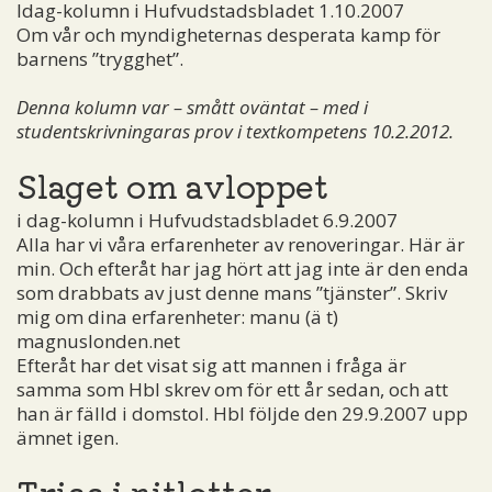
Idag-kolumn i Hufvudstadsbladet 1.10.2007
Om vår och myndigheternas desperata kamp för
barnens ”trygghet”.
Denna kolumn var – smått oväntat – med i
studentskrivningaras prov i textkompetens 10.2.2012.
Slaget om avloppet
i dag-kolumn i Hufvudstadsbladet 6.9.2007
Alla har vi våra erfarenheter av renoveringar. Här är
min. Och efteråt har jag hört att jag inte är den enda
som drabbats av just denne mans ”tjänster”. Skriv
mig om dina erfarenheter:
manu (ä t)
magnuslonden.net
Efteråt har det visat sig att mannen i fråga är
samma som Hbl skrev om för ett år sedan, och att
han är fälld i domstol. Hbl följde den 29.9.2007 upp
ämnet igen.
Triss i nitlotter