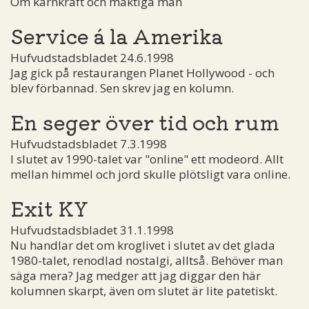
Om kärnkraft och mäktiga män
Service á la Amerika
Hufvudstadsbladet 24.6.1998
Jag gick på restaurangen Planet Hollywood - och
blev förbannad. Sen skrev jag en kolumn.
En seger över tid och rum
Hufvudstadsbladet 7.3.1998
I slutet av 1990-talet var "online" ett modeord. Allt
mellan himmel och jord skulle plötsligt vara online.
Exit KY
Hufvudstadsbladet 31.1.1998
Nu handlar det om kroglivet i slutet av det glada
1980-talet, renodlad nostalgi, alltså. Behöver man
säga mera? Jag medger att jag diggar den här
kolumnen skarpt, även om slutet är lite patetiskt.