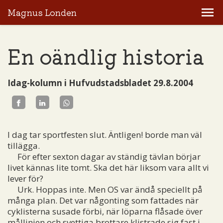
Magnus Londen
En oändlig historia
Idag-kolumn i Hufvudstadsbladet 29.8.2004
I dag tar sportfesten slut. Äntligen! borde man väl
tillägga.
För efter sexton dagar av ständig tävlan börjar
livet kännas lite tomt. Ska det här liksom vara allt vi
lever för?
Urk. Hoppas inte. Men OS var ändå speciellt på
många plan. Det var någonting som fattades när
cyklisterna susade förbi, när löparna flåsade över
mållinjen och svettiga brottare klistrade sig fast i