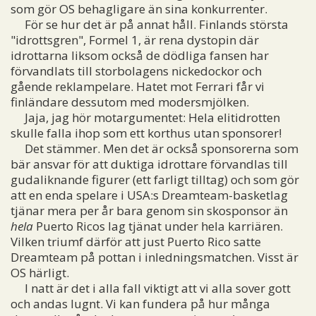
som gör OS behagligare än sina konkurrenter.
För se hur det är på annat håll. Finlands största
"idrottsgren", Formel 1, är rena dystopin där
idrottarna liksom också de dödliga fansen har
förvandlats till storbolagens nickedockor och
gående reklampelare. Hatet mot Ferrari får vi
finländare dessutom med modersmjölken.
Jaja, jag hör motargumentet: Hela elitidrotten
skulle falla ihop som ett korthus utan sponsorer!
Det stämmer. Men det är också sponsorerna som
bär ansvar för att duktiga idrottare förvandlas till
gudaliknande figurer (ett farligt tilltag) och som gör
att en enda spelare i USA:s Dreamteam-basketlag
tjänar mera per år bara genom sin skosponsor än
hela
Puerto Ricos lag tjänat under hela karriären.
Vilken triumf därför att just Puerto Rico satte
Dreamteam på pottan i inledningsmatchen. Visst är
OS härligt.
I natt är det i alla fall viktigt att vi alla sover gott
och andas lugnt. Vi kan fundera på hur många