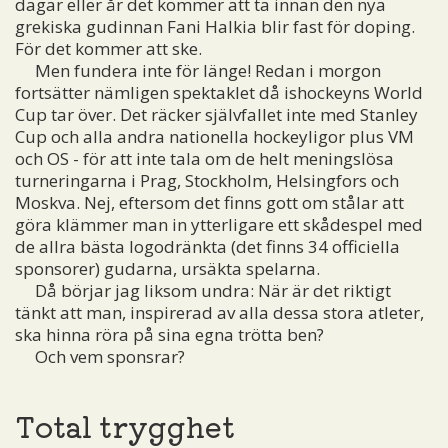
dagar eller år det kommer att ta innan den nya
grekiska gudinnan Fani Halkia blir fast för doping.
För det kommer att ske.
Men fundera inte för länge! Redan i morgon
fortsätter nämligen spektaklet då ishockeyns World
Cup tar över. Det räcker självfallet inte med Stanley
Cup och alla andra nationella hockeyligor plus VM
och OS - för att inte tala om de helt meningslösa
turneringarna i Prag, Stockholm, Helsingfors och
Moskva. Nej, eftersom det finns gott om stålar att
göra klämmer man in ytterligare ett skådespel med
de allra bästa logodränkta (det finns 34 officiella
sponsorer) gudarna, ursäkta spelarna.
Då börjar jag liksom undra: När är det riktigt
tänkt att man, inspirerad av alla dessa stora atleter,
ska hinna röra på sina egna trötta ben?
Och vem sponsrar?
Total trygghet