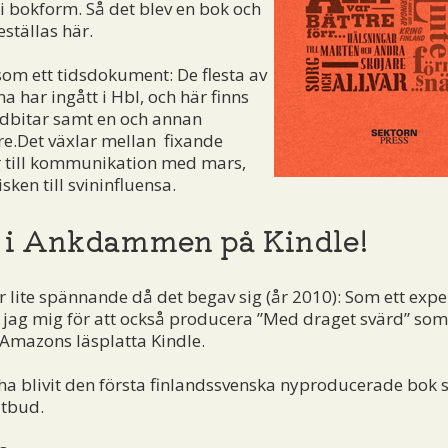
i bokform. Så det blev en bok och
ställas här.
om ett tidsdokument: De flesta av
 har ingått i Hbl, och här finns
bitar samt en och annan
re.Det växlar mellan fixande
r till kommunikation med mars,
sken till svininfluensa.
 i Ankdammen på Kindle!
r lite spännande då det begav sig (år 2010): Som ett exp
jag mig för att också producera ”Med draget svärd” som
 Amazons läsplatta Kindle.
 ha blivit den första finlandssvenska nyproducerade bok
utbud.