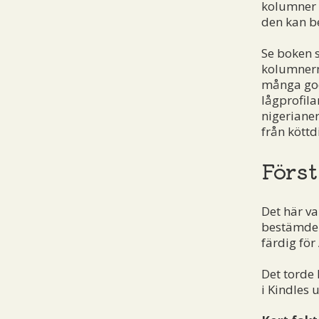
kolumner 
den kan be
Se boken s
kolumnerna
många god
lågprofila
nigeriane
från köttdi
Först
Det här va
bestämde 
färdig för
Det torde
i Kindles 