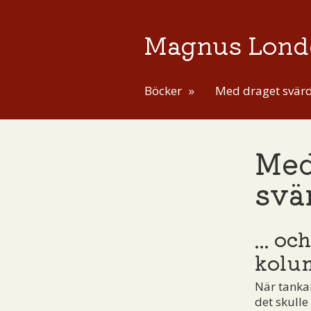
Magnus Lond
Böcker
Med draget svär
Med
svä
... o
kolu
När tankar
det skulle