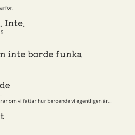
arför.
. Inte.
15
m inte borde funka
5
nde
.
ar om vi fattar hur beroende vi egentligen är...
t