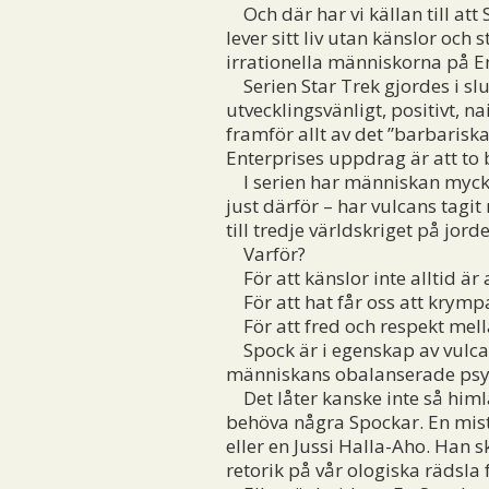
Och där har vi källan till att 
lever sitt liv utan känslor och
irrationella människorna på E
Serien Star Trek gjordes i slu
utvecklingsvänligt, positivt, 
framför allt av det ”barbariska
Enterprises uppdrag är att to 
I serien har människan mycket 
just därför – har vulcans tagit
till tredje världskriget på jord
Varför?
För att känslor inte alltid är a
För att hat får oss att krymp
För att fred och respekt mella
Spock är i egenskap av vulcan 
människans obalanserade psy
Det låter kanske inte så himl
behöva några Spockar. En mist
eller en Jussi Halla-Aho. Han s
retorik på vår ologiska rädsla