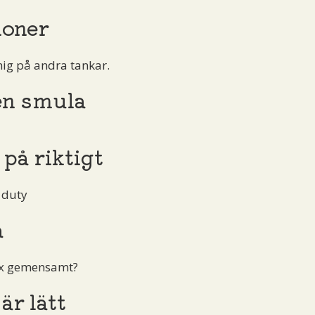
ioner
 mig på andra tankar.
en smula
 på riktigt
 duty
a
ax gemensamt?
är lätt