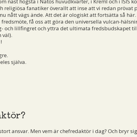
om näst högsta i Natos huvudkvarter, i Kreml och i ISIS 
h religiösa fanatiker överallt att inse att vi redan prövat
nu nått vägs ände. Att det är ologiskt att fortsätta så här.
 fredsmöte, få oss att göra den universella vulcan-hälsn
 och lillfingret och yttra det ultimata fredsbudskapet ti
 väl).
!
gre.
les själva.
aktör?
stort ansvar. Men vem är chefredaktör i dag? Och bryr si