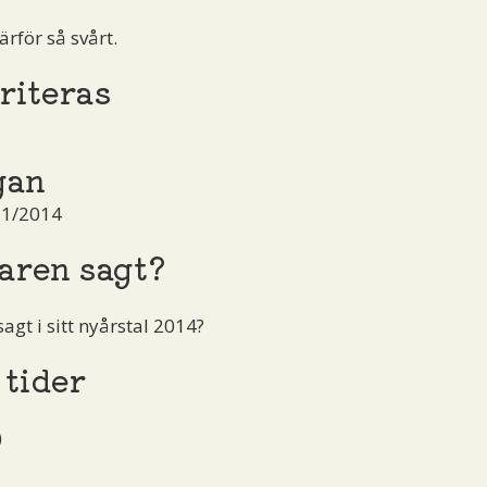
ärför så svårt.
riteras
gan
 1/2014
aren sagt?
gt i sitt nyårstal 2014?
 tider
)