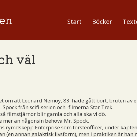
en
Start
Böcker
Text
ch väl
 om att Leonard Nemoy, 83, hade gått bort, bruten av 
pock från scifi-serien och -filmerna Star Trek.
å filmstjärnor blir gamla och alla ska vi dö.
 mer än någonsin behöva Mr. Spock.
 rymdskepp Enterprise som försteofficer, under kaptene
an (en annan galaktisk livsform), men i praktiken är han