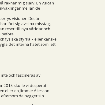
kså räknar mig själv. En vulcan
plikväxlingar mellan de
errys visioner. Det är
ar lärt sig av sina misstag,
n reser till nya världar och
 before.
h fysiska styrka – eller kanske
ygla det interna hatet som lett
inte och fascineras av
r 2015 skulle vi desperat
en eller en Jimmie Åkesson
t, eftersom de bygger sin