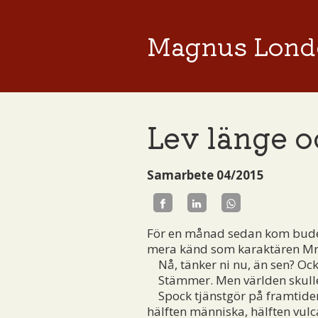
Magnus Lond
Lev länge o
Samarbete 04/2015
För en månad sedan kom budet
mera känd som karaktären Mr. S
Nå, tänker ni nu, än sen? Ocks
Stämmer. Men världen skulle
Spock tjänstgör på framtidens
hälften människa, hälften vulc