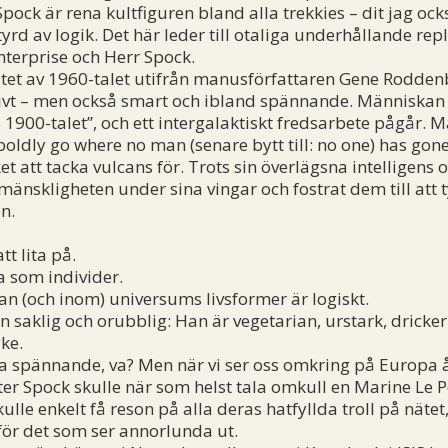
Spock är rena kultfiguren bland alla trekkies – dit jag oc
 styrd av logik. Det här leder till otaliga underhållande re
nterprise och Herr Spock.
tet av 1960-talet utifrån manusförfattaren Gene Roddenb
naivt – men också smart och ibland spännande. Människan h
 1900-talet”, och ett intergalaktiskt fredsarbete pågår. Ma
boldly go where no man (senare bytt till: no one) has gone
att tacka vulcans för. Trots sin överlägsna intelligens oc
 mänskligheten under sina vingar och fostrat dem till att t
en.
tt lita på.
a som individer.
n (och inom) universums livsformer är logiskt.
saklig och orubblig: Han är vegetarian, urstark, dricker 
ke.
a spännande, va? Men när vi ser oss omkring på Europa å
er Spock skulle när som helst tala omkull en Marine Le P
kulle enkelt få reson på alla deras hatfyllda troll på näte
 för det som ser annorlunda ut.