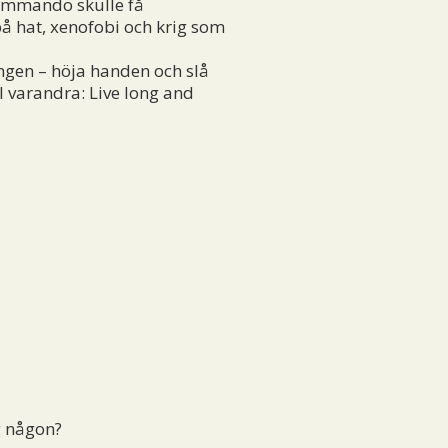
kommando skulle få
 på hat, xenofobi och krig som
ingen – höja handen och slå
ll varandra: Live long and
g någon?