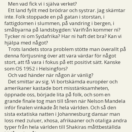
Men vad fick vi i själva verket?
Ett land fyllt med brödrar och systrar. Jag skämtar
inte. Folk stoppade en på gatan i storstan, i
fattigdomen i slummen, på vandring i bergen, i
småbyarna på landsbygden: Varifrån kommer ni?
Tycker ni om Sydafrika? Har ni haft det bra? Kan vi
hjälpa med något?
Trots landets stora problem stötte man överallt på
denna förtjusning över att vara värdar för något
stort, att få vara i fokus på ett positivt sätt. Kanske
som OS 1952 i Helsingfors?
Och vad händer när någon är vänlig?
Det smittar av sig. Vi bortskämda européer och
amerikaner kastade bort misstänksamheten,
öppnade oss, började lita på folk, och som en
grande finale tog man till tåren när Nelson Mandela
inför finalen vinkade åt hela världen. Och så den
sista extatiska natten i Johannesburg dansar man
loss med zuluer, xhosa, afrikaaner och otaliga andra
typer från hela världen till Shakiras måttbeställda