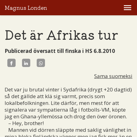
Magnus Londen
Det är Afrikas tur
Publicerad översatt till finska i HS 6.8.2010
Sama suomeksi
Det var ju brutal vinter i Sydafrika (drygt +20 dagtid)
så det gällde att klä sig varmt, precis som
lokalbefolkningen. Lite därför, men mest för att
signalera var sympatierna låg i fotbolls-VM, köpte
jag en Ghana-yllemössa och drog den över öronen.
– Hey, brother!
Mannen vid dörren släppte med saklig vänlighet in
mina bleka finländska vänner men jag fick mer än en