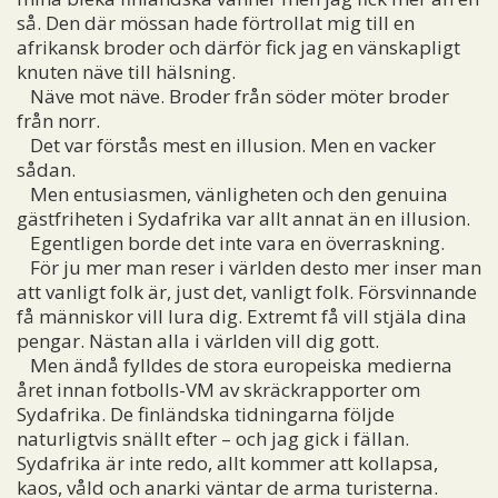
så. Den där mössan hade förtrollat mig till en
afrikansk broder och därför fick jag en vänskapligt
knuten näve till hälsning.
Näve mot näve. Broder från söder möter broder
från norr.
Det var förstås mest en illusion. Men en vacker
sådan.
Men entusiasmen, vänligheten och den genuina
gästfriheten i Sydafrika var allt annat än en illusion.
Egentligen borde det inte vara en överraskning.
För ju mer man reser i världen desto mer inser man
att vanligt folk är, just det, vanligt folk. Försvinnande
få människor vill lura dig. Extremt få vill stjäla dina
pengar. Nästan alla i världen vill dig gott.
Men ändå fylldes de stora europeiska medierna
året innan fotbolls-VM av skräckrapporter om
Sydafrika. De finländska tidningarna följde
naturligtvis snällt efter – och jag gick i fällan.
Sydafrika är inte redo, allt kommer att kollapsa,
kaos, våld och anarki väntar de arma turisterna.