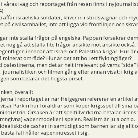
i våras iväg och reportaget från resan finns i nyjournali
).
äffar israeliska soldater, kliver in i stridsvagnar och m
t på civilsamhället, inte att ligga vid frontlinjen och skrä
gar inte ställa frågor på engelska. Pappan försäkrar de
et nog gå att ställa lite frågor ansikte mot ansikte ocks
egentligen innebär att Israel och Palestina krigar. Hur är
 minerat område? Hur är det att bo i ett flyktingläger?
lestinerna, men det är helt irrelevant på vems "sida" 
journalistiken och filmen gång efter annan visat: i krig ä
ngen som betalar det högsta priset.
nken, överallt.
erna i reportaget är när Helgegren refererar en artikel 
åvisar Parkin hur föräldrar som köper krigsspel till sina
dustrin. Orsaken är att speltillverkarna betalar licens ti
mngivna) vapenmodeller i spelen. Realism är ju a och o.
dealiskt: de cashar in samtidigt som barnen lär sig allt o
bästa fall håller vapenintresset i sig.