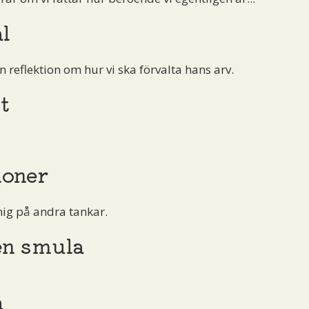
l
en reflektion om hur vi ska förvalta hans arv.
t
ioner
 mig på andra tankar.
en smula
a