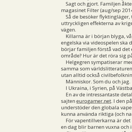
Sagt och gjort. Familjen åkte 
magasinet Filter (aug/sep 2014
Så de besöker flyktingläger, tr
uttryckligen effekterna av krige
vägen.
Killarna är i början blyga, vå
engelska via videospelen ska d
börjar familjen förstå vad det 
område? Hur är det röra sig på
Helgegren sympatiserar med pa
samma som världslitteraturen, 
utan alltid också civilbefolkni
Människor. Som du och jag.
I Ukraina, i Syrien, på Västba
En av de intressantaste detalj
sajten
eurogamer.net
. I den p
understöder den globala vapenin
kunna använda riktiga (och na
För vapentillverkarna är det i
en dag blir barnen vuxna och i 