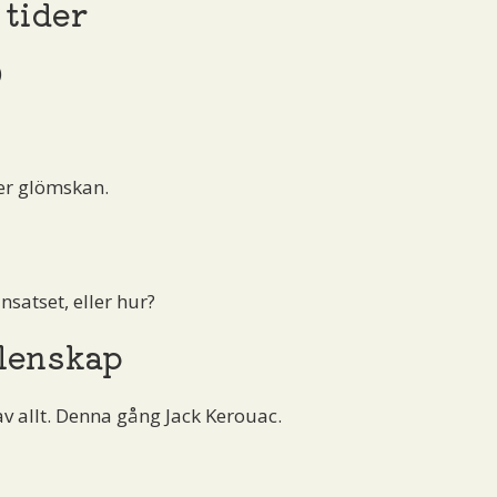
 tider
)
er glömskan.
nsatset, eller hur?
lenskap
av allt. Denna gång Jack Kerouac.