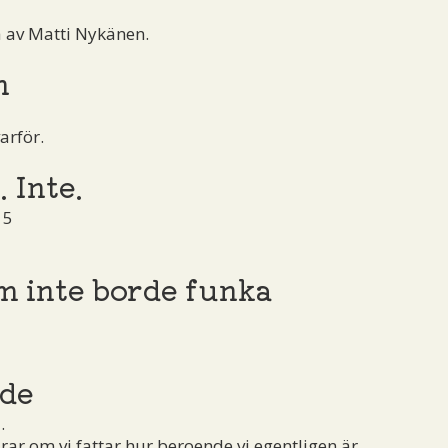
å av Matti Nykänen.
n
arför.
. Inte.
15
m inte borde funka
5
nde
.
ar om vi fattar hur beroende vi egentligen är...