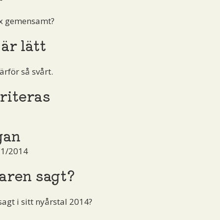
ax gemensamt?
är lätt
ärför så svårt.
riteras
gan
 1/2014
aren sagt?
gt i sitt nyårstal 2014?