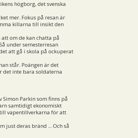
stikens högborg, det svenska
ycket mer. Fokus på resan är
mma killarna till insikt den
m att om de kan chatta på
å. Så under semesterresan
 det att gå i skola på ockuperat
han står. Poängen är det
r det inte bara soldaterna
av Simon Parkin som finns på
 barn samtidigt ekonomiskt
ll vapentillverkarna för att
m just deras bränd ... Och så