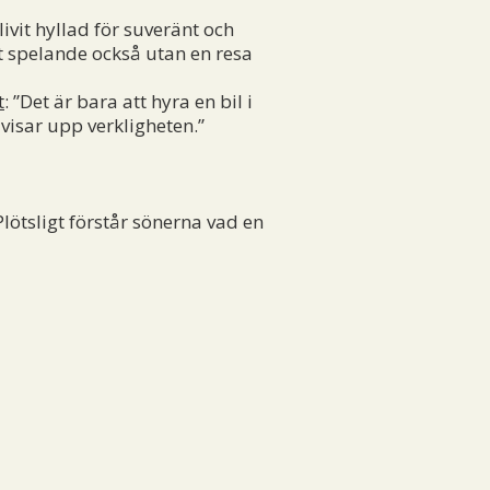
vit hyllad för suveränt och
itt spelande också utan en resa
t
: ”Det är bara att hyra en bil i
isar upp verkligheten.”
Plötsligt förstår sönerna vad en