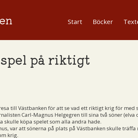
en
Start
Böcker
Text
spel på riktigt
sa till Västbanken för att se vad ett riktigt krig för med s
alisten Carl-Magnus Helgegren till sina två söner (elva o
a skulle köpa spelet som alla andra hade.
nus, var att sönerna på plats på Västbanken skulle träff
om krig.