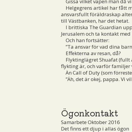
Gissa vilket vapen man då vill 
Helgegrens artikel har fått m
ansvarsfullt föräldraskap alter
till Västbanken, har det hetat.
I brittiska The Guardian up
Jerusalem och ta kontakt med 
Och han fortsätter:
”Ta ansvar för vad dina barn 
Effekterna av resan, då?
Flyktinglägret Shuafat (fullt a
flykting är, och varför familjer v
Än Call of Duty (som förreste
”Äh, det är okej, pappa. Vi vil
Ögonkontakt
Samarbete Oktober 2016
Det finns ett djup i allas ögon