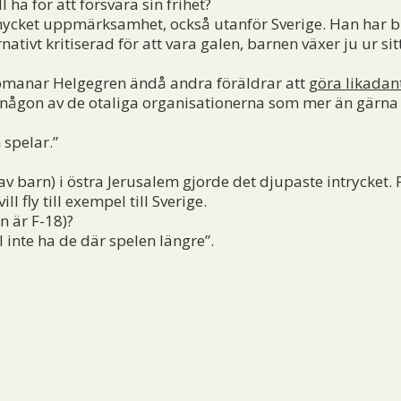
ha för att försvara sin frihet?
ycket uppmärksamhet, också utanför Sverige. Han har bli
nativt kritiserad för att vara galen, barnen växer ju ur s
pmanar Helgegren ändå andra föräldrar att
göra likadan
någon av de otaliga organisationerna som mer än gärna v
spelar.”
v barn) i östra Jerusalem gjorde det djupaste intrycket. 
ill fly till exempel till Sverige.
n är F-18)?
l inte ha de där spelen längre”.