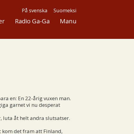
På svenska
Suomeksi
er
Radio Ga-Ga
Manu
t bara en: En 22-årig vuxen man.
iga garnet vi nu desperat
ta åt helt andra slutsatser.
t kom det fram att Finland,