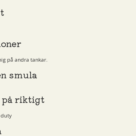
t
ioner
 mig på andra tankar.
en smula
 på riktigt
 duty
a