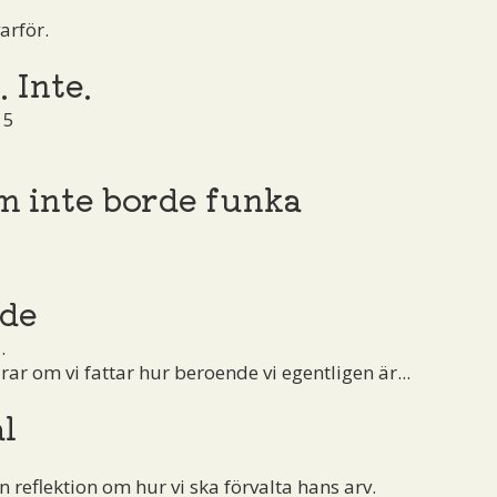
arför.
. Inte.
15
m inte borde funka
5
nde
.
ar om vi fattar hur beroende vi egentligen är...
l
en reflektion om hur vi ska förvalta hans arv.