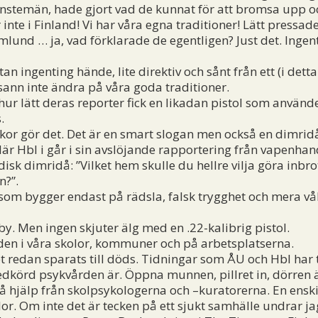
jänstemän, hade gjort vad de kunnat för att bromsa upp o
r inte i Finland! Vi har våra egna traditioner! Lätt pre
mlund … ja, vad förklarade de egentligen? Just det. Ingent
an ingenting hände, lite direktiv och sånt från ett (i detta
sann inte ändra på våra goda traditioner.
hur lätt deras reporter fick en likadan pistol som använde
.
r gör det. Det är en smart slogan men också en dimridå
är Hbl i går i sin avslöjande rapportering från vapenhand
sk dimridå: ”Vilket hem skulle du hellre vilja göra inbrott
n?”.
om bygger endast på rädsla, falsk trygghet och mera våld
. Men ingen skjuter älg med en .22-kalibrig pistol.
en i våra skolor, kommuner och på arbetsplatserna.
et redan sparats till döds. Tidningar som ÅU och Hbl har t.
nedkörd psykvården är. Öppna munnen, pillret in, dörren 
 hjälp från skolpsykologerna och –kuratorerna. En enskil
olor. Om inte det är tecken på ett sjukt samhälle undrar j