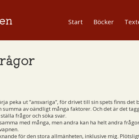
en
Start
Böcker
Text
frågor
örja peka ut ”ansvariga”, för drivet till sin spets finns de
 summa av oändligt många faktorer. Och det är det tagg
ställa frågor och söka svar.
amma med många, men andra kan ha helt andra frågor, lu
 vapnen.
ande för den stora allmänheten, inklusive mig. Plötslig