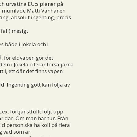
ch urvattna EU:s planer på
ssade mumlade Matti Vanhanen
ing, absolut ingenting, precis
 fall) mesigt
s både i Jokela och i
, för eldvapen gör det
eln i Jokela citerar försäljarna
 i, ett där det finns vapen
. Ingenting gott kan följa av
ex. förtjänstfullt följt upp
är där. Om man har tur. Från
d person ska ha koll på flera
ag vad som är.