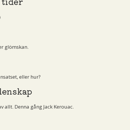
 tider
)
er glömskan.
nsatset, eller hur?
lenskap
av allt. Denna gång Jack Kerouac.