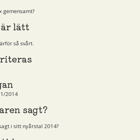
ax gemensamt?
är lätt
ärför så svårt.
riteras
gan
 1/2014
aren sagt?
gt i sitt nyårstal 2014?