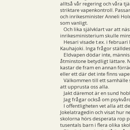
alltså vår regering och våra t
striktare vapenkontroll. Passa
och inrikesminister Anneli Hol
som vanligt.
Och lika självklart var att näst
inrikesministerium skulle min
Hesari visade t.ex. i februari 
Kauhajoki. Inga frågor ställdes
Eldvapen dödar inte, människo
åtminstone betydligt lättare. N
kastar de fram en annan förrädi
eller ett där det inte finns vape
Välkommen till ett samhälle s
att upprusta oss alla.
Jakt däremot är en sund hobby
Jag frågar också om psykvård
I offentligheten vet alla att d
Jokelatragedin och visat hur 
skolorna hörs desperata rop på
tusentals barn i flera olika sk