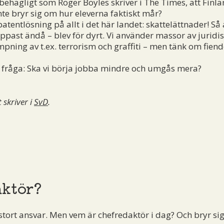
hagligt som Roger Boyles skriver i The Times, att Finla
inte bryr sig om hur eleverna faktiskt mår?
tentlösning på allt i det här landet: skattelättnader! Så 
ppast ändå – blev för dyrt. Vi använder massor av juridis
ning av t.ex. terrorism och graffiti – men tänk om fiend
ara fråga: Ska vi börja jobba mindre och umgås mera?
 skriver i
SvD
.
aktör?
stort ansvar. Men vem är chefredaktör i dag? Och bryr si