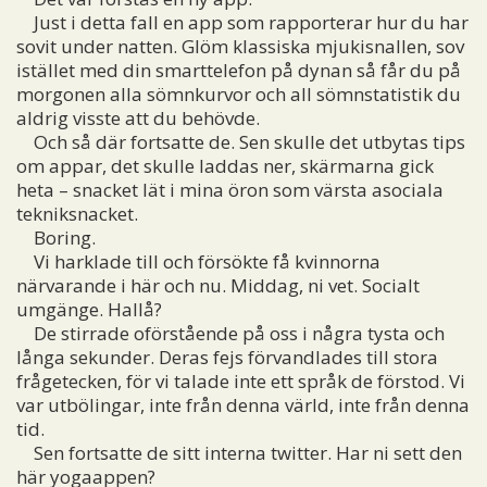
Just i detta fall en app som rapporterar hur du har
sovit under natten. Glöm klassiska mjukisnallen, sov
istället med din smarttelefon på dynan så får du på
morgonen alla sömnkurvor och all sömnstatistik du
aldrig visste att du behövde.
Och så där fortsatte de. Sen skulle det utbytas tips
om appar, det skulle laddas ner, skärmarna gick
heta – snacket lät i mina öron som värsta asociala
tekniksnacket.
Boring.
Vi harklade till och försökte få kvinnorna
närvarande i här och nu. Middag, ni vet. Socialt
umgänge. Hallå?
De stirrade oförstående på oss i några tysta och
långa sekunder. Deras fejs förvandlades till stora
frågetecken, för vi talade inte ett språk de förstod. Vi
var utbölingar, inte från denna värld, inte från denna
tid.
Sen fortsatte de sitt interna twitter. Har ni sett den
här yogaappen?