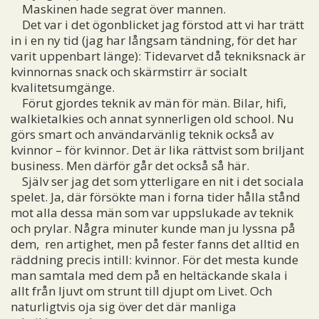
Maskinen hade segrat över mannen.
Det var i det ögonblicket jag förstod att vi har trätt
in i en ny tid (jag har långsam tändning, för det har
varit uppenbart länge): Tidevarvet då tekniksnack är
kvinnornas snack och skärmstirr är socialt
kvalitetsumgänge.
Förut gjordes teknik av män för män. Bilar, hifi,
walkietalkies och annat synnerligen old school. Nu
görs smart och användarvänlig teknik också av
kvinnor – för kvinnor. Det är lika rättvist som briljant
business. Men därför går det också så här.
Själv ser jag det som ytterligare en nit i det sociala
spelet. Ja, där försökte man i forna tider hålla stånd
mot alla dessa män som var uppslukade av teknik
och prylar. Några minuter kunde man ju lyssna på
dem, ren artighet, men på fester fanns det alltid en
räddning precis intill: kvinnor. För det mesta kunde
man samtala med dem på en heltäckande skala i
allt från ljuvt om strunt till djupt om Livet. Och
naturligtvis oja sig över det där manliga