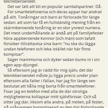
teknikberoendet.
Det var lätt att bli en populär samtalspartner. Då.
För smarttelefonerna och deras appar har ändrat
på allt. Tonåringar och barn är förlorade för länge
sedan: att som far få en fullständig mening från en
skärmberoende tonåring är en stor ynnest numera.
Det mest underhållande är ändå att på familjefester
höra appberoende kvinnor (och män) som tafatt
försöker tillrättavisa sina barn: ”nu ska du lägga
undan telefonen och leka istället när här finns
kompisar”.
Säger mammorna och dyker sedan bums in i sin
egen app-djungel.
Så eftersom jag är rädd för mig själv, det där
teknikberoendet måste ju ligga precis under ytan
eftersom alla faller i fällan, har jag för länge sen
beslutat att hålla mig borta från smarttelefoner.
Fixar jag en telefon med alla de där otroliga
möjligheterna kollapsar mitt självförsvar. Och så
sitter jag där, liksom alla andra, på möten, på fester,
på spårvagnen hypnotiserad av den där förtrollande