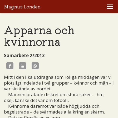
Magnus Londen
Apparna och
kvinnorna
Samarbete 2/2013
Mitt i den lika utdragna som roliga middagen var vi
plötsligt indelade i två grupper – kvinnor och män – i
var sin ända av bordet.
Männen pratade diskret om stora saker … hm,
okej, kanske det var om fotboll.
Kvinnorna däremot var både högljudda och
begeistrade – de svärmades alla kring en skärm.
Det var förstås en ny app.