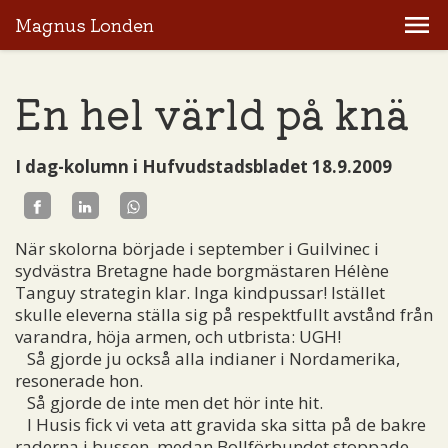
Magnus Londen
En hel värld på knä
I dag-kolumn i Hufvudstadsbladet 18.9.2009
När skolorna började i september i Guilvinec i
sydvästra Bretagne hade borgmästaren Hélène
Tanguy strategin klar. Inga kindpussar! Istället
skulle eleverna ställa sig på respektfullt avstånd från
varandra, höja armen, och utbrista: UGH!
Så gjorde ju också alla indianer i Nordamerika,
resonerade hon.
Så gjorde de inte men det hör inte hit.
I Husis fick vi veta att gravida ska sitta på de bakre
raderna i bussen, medan Bollförbundet stoppade