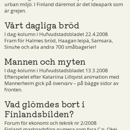
urban miljö. I Finland däremot är det Ideapark som
är grejen.
Vårt dagliga bröd
I dag-kolumn i Hufvudstadsbladet 22.4.2008
Fram för Halmes bröd, Haagan leipä, Samsara,
Sinuhe och alla andra 700 småbagerier!
Mannen och myten
I dag-kolumn i Hufvudstadsbladet 13.3.2008
Efterspelet efter Katariina Lillqvist animation med
Mannerheim gick på övervarv – på bägge sidor av
fronten.
Vad glömdes bort i
Finlandsbilden?
Forum för ekonomi och teknik nr 2/2008
Finland marknadsförs numera som fyra C:n. Okej.