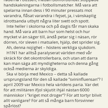
handskakningarna i fotbollsmatcher. Må vara att
spelarna innan dess i 90 minuter pressats mot
varandra, flåsat varandra i fejset, ja, i vänskaplig
idrottsanda utbytt några liter svett och spott.
Inte heller i skolorna och på dagis får man skaka
hand. Må vara att barn hur som helst och hur
mycket vi än säger till, ändå petar sig i näsan, rör
dörren, rör sleven i matsalen, hjälp, det sprider sig.
Ah, denna nojighet – höstens verkliga sjukdom.
H1N1 har alltså paralyserat världen med vår
skräck för det okontrollerbara, och utan att darra
kan man säga att myndigheterna och denna gång
också medierna är skyldiga.
Ska vi börja med Mexico – detta så kallade
ursprungsland för den så kallade ”svininfluensan”? I
april 2009 var Mexico hela världens paria. Var det
för att militären ifjol skjutit ihjäl nästan 6000
människor i ”kriget mot droger”? För att tortyr blivit
allt vanligare? För att så många barn försvinner
spårlöst?