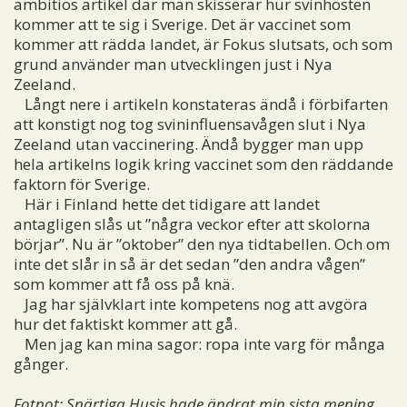
ambitiös artikel där man skisserar hur svinhösten
kommer att te sig i Sverige. Det är vaccinet som
kommer att rädda landet, är Fokus slutsats, och som
grund använder man utvecklingen just i Nya
Zeeland.
Långt nere i artikeln konstateras ändå i förbifarten
att konstigt nog tog svininfluensavågen slut i Nya
Zeeland utan vaccinering. Ändå bygger man upp
hela artikelns logik kring vaccinet som den räddande
faktorn för Sverige.
Här i Finland hette det tidigare att landet
antagligen slås ut ”några veckor efter att skolorna
börjar”. Nu är ”oktober” den nya tidtabellen. Och om
inte det slår in så är det sedan ”den andra vågen”
som kommer att få oss på knä.
Jag har självklart inte kompetens nog att avgöra
hur det faktiskt kommer att gå.
Men jag kan mina sagor: ropa inte varg för många
gånger.
Fotnot: Snärtiga Husis hade ändrat min sista mening