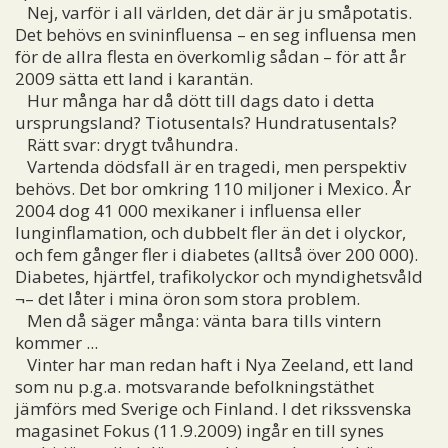
Nej, varför i all världen, det där är ju småpotatis.
Det behövs en svininfluensa – en seg influensa men
för de allra flesta en överkomlig sådan – för att år
2009 sätta ett land i karantän.
Hur många har då dött till dags dato i detta
ursprungsland? Tiotusentals? Hundratusentals?
Rätt svar: drygt tvåhundra.
Vartenda dödsfall är en tragedi, men perspektiv
behövs. Det bor omkring 110 miljoner i Mexico. År
2004 dog 41 000 mexikaner i influensa eller
lunginflamation, och dubbelt fler än det i olyckor,
och fem gånger fler i diabetes (alltså över 200 000).
Diabetes, hjärtfel, trafikolyckor och myndighetsvåld
¬– det låter i mina öron som stora problem.
Men då säger många: vänta bara tills vintern
kommer ...
Vinter har man redan haft i Nya Zeeland, ett land
som nu p.g.a. motsvarande befolkningstäthet
jämförs med Sverige och Finland. I det rikssvenska
magasinet Fokus (11.9.2009) ingår en till synes