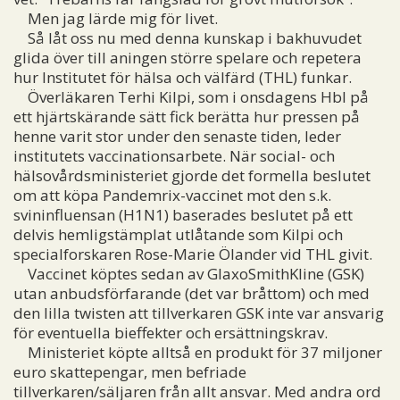
Men jag lärde mig för livet.
Så låt oss nu med denna kunskap i bakhuvudet
glida över till aningen större spelare och repetera
hur Institutet för hälsa och välfärd (THL) funkar.
Överläkaren Terhi Kilpi, som i onsdagens Hbl på
ett hjärtskärande sätt fick berätta hur pressen på
henne varit stor under den senaste tiden, leder
institutets vaccinationsarbete. När social- och
hälsovårdsministeriet gjorde det formella beslutet
om att köpa Pandemrix-vaccinet mot den s.k.
svininfluensan (H1N1) baserades beslutet på ett
delvis hemligstämplat utlåtande som Kilpi och
specialforskaren Rose-Marie Ölander vid THL givit.
Vaccinet köptes sedan av GlaxoSmithKline (GSK)
utan anbudsförfarande (det var bråttom) och med
den lilla twisten att tillverkaren GSK inte var ansvarig
för eventuella bieffekter och ersättningskrav.
Ministeriet köpte alltså en produkt för 37 miljoner
euro skattepengar, men befriade
tillverkaren/säljaren från allt ansvar. Med andra ord