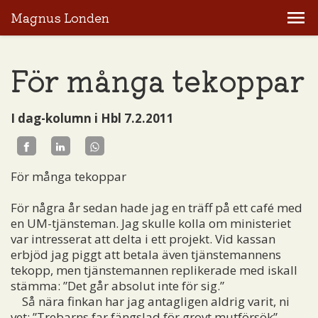
Magnus Londen
För många tekoppar
I dag-kolumn i Hbl 7.2.2011
För många tekoppar
För några år sedan hade jag en träff på ett café med
en UM-tjänsteman. Jag skulle kolla om ministeriet
var intresserat att delta i ett projekt. Vid kassan
erbjöd jag piggt att betala även tjänstemannens
tekopp, men tjänstemannen replikerade med iskall
stämma: ”Det går absolut inte för sig.”
Så nära finkan har jag antagligen aldrig varit, ni
vet: ”Trebarns far fängslad för grovt mutförsök”.