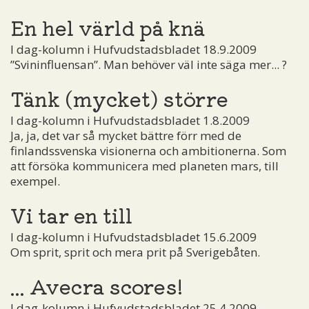
En hel värld på knä
I dag-kolumn i Hufvudstadsbladet 18.9.2009
”Svininfluensan”. Man behöver väl inte säga mer... ?
Tänk (mycket) större
I dag-kolumn i Hufvudstadsbladet 1.8.2009
Ja, ja, det var så mycket bättre förr med de
finlandssvenska visionerna och ambitionerna. Som
att försöka kommunicera med planeten mars, till
exempel.
Vi tar en till
I dag-kolumn i Hufvudstadsbladet 15.6.2009
Om sprit, sprit och mera prit på Sverigebåten.
... Avecra scores!
I dag-kolumn i Hufvudstadsbladet 25.4.2009