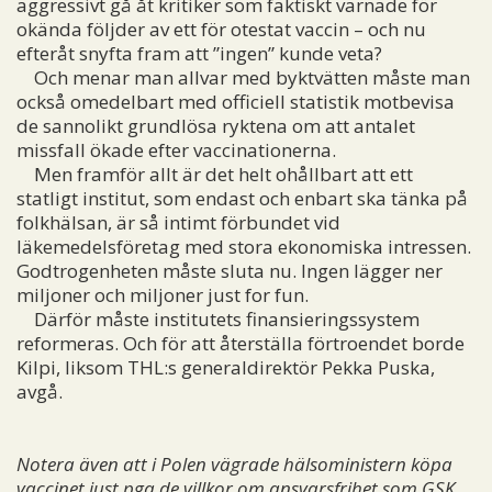
aggressivt gå åt kritiker som faktiskt varnade för
okända följder av ett för otestat vaccin – och nu
efteråt snyfta fram att ”ingen” kunde veta?
Och menar man allvar med byktvätten måste man
också omedelbart med officiell statistik motbevisa
de sannolikt grundlösa ryktena om att antalet
missfall ökade efter vaccinationerna.
Men framför allt är det helt ohållbart att ett
statligt institut, som endast och enbart ska tänka på
folkhälsan, är så intimt förbundet vid
läkemedelsföretag med stora ekonomiska intressen.
Godtrogenheten måste sluta nu. Ingen lägger ner
miljoner och miljoner just for fun.
Därför måste institutets finansieringssystem
reformeras. Och för att återställa förtroendet borde
Kilpi, liksom THL:s generaldirektör Pekka Puska,
avgå.
Notera även att i Polen vägrade hälsoministern köpa
vaccinet just pga de villkor om ansvarsfrihet som GSK