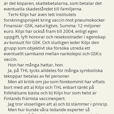
är det köparen, skattebetalarna, som betalar det
eventuella skadeståndet till familjerna.
Terhi Kilpi har även lett institutets
forskningsprojekt kring vaccin mot pneumokocker.
Finansiär: GSK, naturligtvis. Summa: 12 miljoner
euro. Kilpi har också fram till 2004, enligt egen
uppgift, lyft honorar och resekostnader i egenskap
av konsult för GSK. Och slutligen leder Kilpi den
grupp som objektivt ska försöka utreda ett
eventuellt samband mellan narkolepsi och GSK:s
vaccin.
Hon har många hattar, hon.
Ja, på THL tycks alldeles för många symboliska
tekoppar betalas av fel personer.
Men all kritik om jäv som förekommit har viftats
bort med att a) Kilpi och THL enbart tänkt på
folkhälsans bästa och b) Kilpi hur som helst är
Finlands främsta vaccinexpert.
Jag tror visserligen att a) och b) stämmer i princip.
Men hur kunde våra ledande experter så