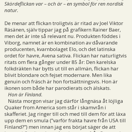
Skördeflickan var – och är – en symbol för ren nordisk
natur.
De menar att flickan troligtvis är ritad av Joel Viktor
Räsänen, själv tippar jag på grafikern Rainer Baer,
men det är inte så relevant nu. Produkten föddes i
Viborg, namnet är en kombination av dåvarande
producenten, kvarnbolaget Elo, och det latinska
ordet för havre, Avena sativa. Flickan har naturligtvis
ritats om flera gånger under 85 år: Den karelska
folkdräkten har bytts ut till en allmän, flickan har
blivit blondare och fejset modernare. Men lika
genuin och fräsch är hon fortsättningsvis. Hon är
ikonen som både har parodierats och älskats.
Hon är Finland.
Nästa morgon visar jag därför långnäsa åt löjliga
Quaker from America som står i skamvrån i
skafferiet. Jag ringer till och med till dem för att läxa
upp dem en smula (”varför frakta havre från USA till
Finland?”) men innan jag ens börjat säger de att