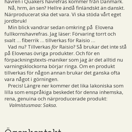
havren i Quakers havrefras kommer från Danmark.
Nå, hrm, än sen? Hellre ändå finländskt än danskt.
Närproducerat ska det vara. Vi ska stöda vårt eget
jordbruk!
Min blick vandrar sedan omkring på Elovena
fullkornshavrefras. Jag läser: Förvaring torrt och
svalt … fiberrik … tillverkas för Raisio …
Vad nu? Tillverkas
för
Raisio? Så brukar det inte stå
på Elovenas övriga produkter. Och för en
förpackningstexts-maniker som jag är det alltid nu
varningsklockorna börjar ringa. Om en produkt
tillverkas för någon annan brukar det ganska ofta
vara något i görningen.
Precis! Längre ner kommer det lika lakoniska som
lilla som enspråkiga beskedet för denna inhemska,
rena, genuina och närproducerade produkt:
Valmistusmaa: Saksa.
Ögonkontakt