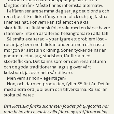
långtbortifrån? Måste finnas inhemska alternativ.
I affären senare samma dag ser jag det blonda och
rena ljuset. En flicka fångar min blick och jag fastnar
i hennes nät. För vem kan stå emot en äkta
skördeflicka i finländsk folkdräkt med en kärve havre
i famnen? Inte en asfalterad helsingforsare i alla fall.
Så smått exalterad – ytterligare ett problem löst –
rusar jag hem med flickan under armen och nästa
morgon är allt i sin ordning. Sonen tycker de här är
godare medan jag, stadsbon, får flirta med
skördeflickan. Det känns som om den rena naturen
och de goda traditionerna lagt sig över vårt
köksbord, ja, över hela vår tillvaro.
Men vem är hon – egentligen?
Hon, och därmed produkten, fyller 85 år i år. Det är
med andra ord jubileum och tillverkarna, Raisio, är
stolta på nätet:
Den klassiska finska skönheten föddes på tjugotalet när
man behövde en vacker bild för en ny grötförpackning.