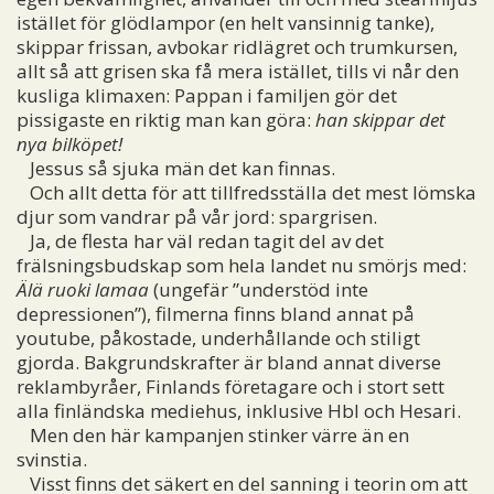
istället för glödlampor (en helt vansinnig tanke),
skippar frissan, avbokar ridlägret och trumkursen,
allt så att grisen ska få mera istället, tills vi når den
kusliga klimaxen: Pappan i familjen gör det
pissigaste en riktig man kan göra:
han skippar det
nya bilköpet!
Jessus så sjuka män det kan finnas.
Och allt detta för att tillfredsställa det mest lömska
djur som vandrar på vår jord: spargrisen.
Ja, de flesta har väl redan tagit del av det
frälsningsbudskap som hela landet nu smörjs med:
Älä ruoki lamaa
(ungefär ”understöd inte
depressionen”), filmerna finns bland annat på
youtube, påkostade, underhållande och stiligt
gjorda. Bakgrundskrafter är bland annat diverse
reklambyråer, Finlands företagare och i stort sett
alla finländska mediehus, inklusive Hbl och Hesari.
Men den här kampanjen stinker värre än en
svinstia.
Visst finns det säkert en del sanning i teorin om att