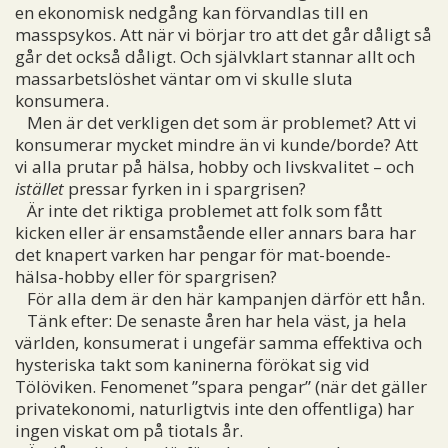
en ekonomisk nedgång kan förvandlas till en
masspsykos. Att när vi börjar tro att det går dåligt så
går det också dåligt. Och självklart stannar allt och
massarbetslöshet väntar om vi skulle sluta
konsumera.
Men är det verkligen det som är problemet? Att vi
konsumerar mycket mindre än vi kunde/borde? Att
vi alla prutar på hälsa, hobby och livskvalitet – och
istället
pressar fyrken in i spargrisen?
Är inte det riktiga problemet att folk som fått
kicken eller är ensamstående eller annars bara har
det knapert varken har pengar för mat-boende-
hälsa-hobby eller för spargrisen?
För alla dem är den här kampanjen därför ett hån.
Tänk efter: De senaste åren har hela väst, ja hela
världen, konsumerat i ungefär samma effektiva och
hysteriska takt som kaninerna förökat sig vid
Tölöviken. Fenomenet ”spara pengar” (när det gäller
privatekonomi, naturligtvis inte den offentliga) har
ingen viskat om på tiotals år.