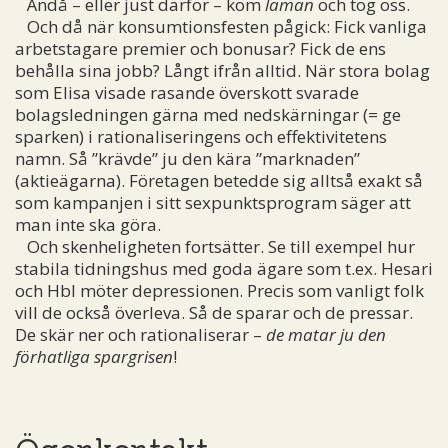
Ändå – eller just därför – kom
laman
och tog oss.
Och då när konsumtionsfesten pågick: Fick vanliga
arbetstagare premier och bonusar? Fick de ens
behålla sina jobb? Långt ifrån alltid. När stora bolag
som Elisa visade rasande överskott svarade
bolagsledningen gärna med nedskärningar (= ge
sparken) i rationaliseringens och effektivitetens
namn. Så ”krävde” ju den kära ”marknaden”
(aktieägarna). Företagen betedde sig alltså exakt så
som kampanjen i sitt sexpunktsprogram säger att
man inte ska göra.
Och skenheligheten fortsätter. Se till exempel hur
stabila tidningshus med goda ägare som t.ex. Hesari
och Hbl möter depressionen. Precis som vanligt folk
vill de också överleva. Så de sparar och de pressar.
De skär ner och rationaliserar –
de matar ju den
förhatliga spargrisen
!
Ögonkontakt