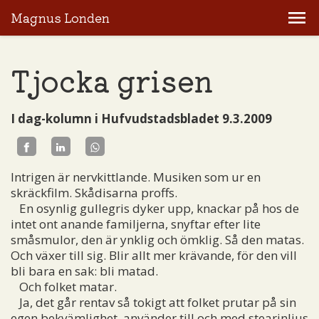
Magnus Londen
Tjocka grisen
I dag-kolumn i Hufvudstadsbladet 9.3.2009
Intrigen är nervkittlande. Musiken som ur en
skräckfilm. Skådisarna proffs.
En osynlig gullegris dyker upp, knackar på hos de
intet ont anande familjerna, snyftar efter lite
småsmulor, den är ynklig och ömklig. Så den matas.
Och växer till sig. Blir allt mer krävande, för den vill
bli bara en sak: bli matad.
Och folket matar.
Ja, det går rentav så tokigt att folket prutar på sin
egen bekvämlighet, använder till och med stearinljus