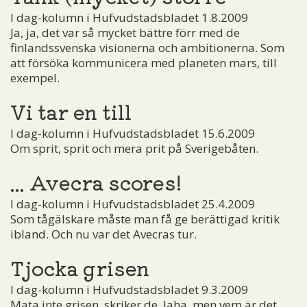
I dag-kolumn i Hufvudstadsbladet 1.8.2009
Ja, ja, det var så mycket bättre förr med de
finlandssvenska visionerna och ambitionerna. Som
att försöka kommunicera med planeten mars, till
exempel.
Vi tar en till
I dag-kolumn i Hufvudstadsbladet 15.6.2009
Om sprit, sprit och mera prit på Sverigebåten.
... Avecra scores!
I dag-kolumn i Hufvudstadsbladet 25.4.2009
Som tågälskare måste man få ge berättigad kritik
ibland. Och nu var det Avecras tur.
Tjocka grisen
I dag-kolumn i Hufvudstadsbladet 9.3.2009
Mata inte grisen, skriker de. Jaha, men vem är det