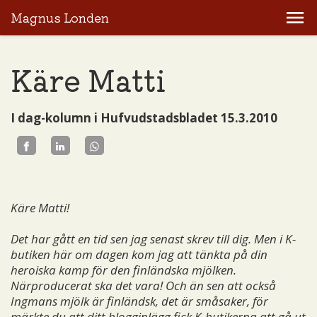
Magnus Londen
Käre Matti
I dag-kolumn i Hufvudstadsbladet 15.3.2010
Käre Matti!
Det har gått en tid sen jag senast skrev till dig. Men i K-
butiken här om dagen kom jag att tänkta på din
heroiska kamp för den finländska mjölken.
Närproducerat ska det vara! Och än sen att också
Ingmans mjölk är finländsk, det är småsaker, för
märkte du att ditt blogginlägg fick K-butikerna att gå ut