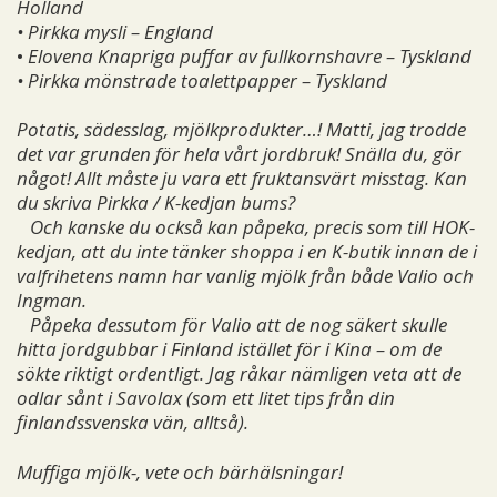
Holland
• Pirkka mysli – England
•
Elovena Knapriga puffar av fullkornshavre – Tyskland
• Pirkka mönstrade toalettpapper – Tyskland
Potatis, sädesslag, mjölkprodukter…! Matti, jag trodde
det var grunden för hela vårt jordbruk! Snälla du, gör
något! Allt måste ju vara ett fruktansvärt misstag. Kan
du skriva Pirkka / K-kedjan bums?
Och kanske du också kan påpeka, precis som till HOK-
kedjan, att du inte tänker shoppa i en K-butik innan de i
valfrihetens namn har vanlig mjölk från både Valio och
Ingman.
Påpeka dessutom för Valio att de nog säkert skulle
hitta jordgubbar i Finland istället för i Kina – om de
sökte riktigt ordentligt. Jag råkar nämligen veta att de
odlar sånt i Savolax (som ett litet tips från din
finlandssvenska vän, alltså).
Muffiga mjölk-, vete och bärhälsningar!