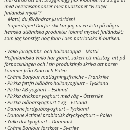
med helsidesannonser med budskapet ”Vi säljer
finländsk mjölk”?
Matti, du förändrar ju världen!
Superduper! Därför skickar jag nu en lista på några
hemska utländska produkter (bland mycket finländskt)
som jag konstigt nog fann i den patriotiska K-butiken.
• Valio jordgubbs- och hallonsoppa – Matti!
Helfinländska
Valio har glömt
, säkert ett misstag, att på
förpackningen och i sin produktinfo skriva att bären
kommer från Kina och Polen.
• Créme Bonjour matlagningsfraiche – Frankrike
• Pirkka fettfri blåbärs-hallonyoghurt – Tyskland
• Pirkka AB-yoghurt – Estland
• Pirkka drickbar yoghurt med råg – Österrike
• Pirkka blåbärsyoghurt 1 kg – Estland
• Danone jordgubbsyoghurt – Tyskland
• Danone Actimel probiotisk dryckyoghurt – Polen
• Yalla drickyoghurt – Danmark
• Créme Bonjour färskost – Sverige