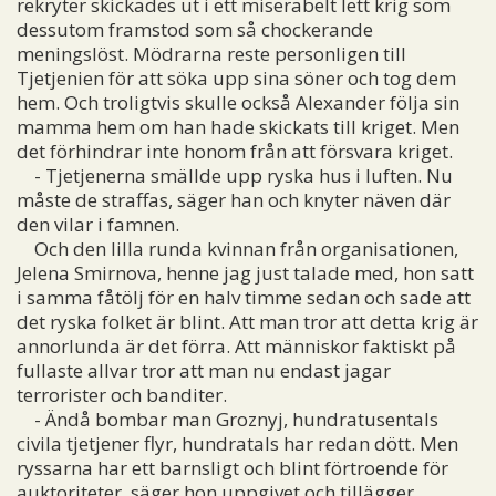
rekryter skickades ut i ett miserabelt lett krig som
dessutom framstod som så chockerande
meningslöst. Mödrarna reste personligen till
Tjetjenien för att söka upp sina söner och tog dem
hem. Och troligtvis skulle också Alexander följa sin
mamma hem om han hade skickats till kriget. Men
det förhindrar inte honom från att försvara kriget.
- Tjetjenerna smällde upp ryska hus i luften. Nu
måste de straffas, säger han och knyter näven där
den vilar i famnen.
Och den lilla runda kvinnan från organisationen,
Jelena Smirnova, henne jag just talade med, hon satt
i samma fåtölj för en halv timme sedan och sade att
det ryska folket är blint. Att man tror att detta krig är
annorlunda är det förra. Att människor faktiskt på
fullaste allvar tror att man nu endast jagar
terrorister och banditer.
- Ändå bombar man Groznyj, hundratusentals
civila tjetjener flyr, hundratals har redan dött. Men
ryssarna har ett barnsligt och blint förtroende för
auktoriteter, säger hon uppgivet och tillägger