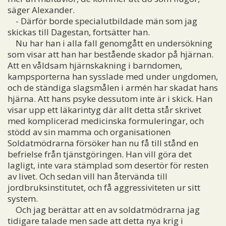
säger Alexander.
- Därför borde specialutbildade män som jag
skickas till Dagestan, fortsätter han.
Nu har han i alla fall genomgått en undersökning
som visar att han har bestående skador på hjärnan.
Att en våldsam hjärnskakning i barndomen,
kampsporterna han sysslade med under ungdomen,
och de ständiga slagsmålen i armén har skadat hans
hjärna. Att hans psyke dessutom inte är i skick. Han
visar upp ett läkarintyg där allt detta står skrivet
med komplicerad medicinska formuleringar, och
stödd av sin mamma och organisationen
Soldatmödrarna försöker han nu få till stånd en
befrielse från tjänstgöringen. Han vill göra det
lagligt, inte vara stämplad som desertör för resten
av livet. Och sedan vill han återvända till
jordbruksinstitutet, och få aggressiviteten ur sitt
system.
Och jag berättar att en av soldatmödrarna jag
tidigare talade men sade att detta nya krig i