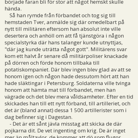
började faran bli för stor att något hemskt skulle
hända.
Så han rymde från förbandet och tog sig till
hemstaden Tver, anmälde sig där omedelbart på
nytt till militären eftersom han absolut inte ville
desertera och anhöll om att få tjänstgöra i någon
specialstyrka där hans talanger kunde utnyttjas,
"där jag kunde uträtta något gott". Militärens svar
kom ett halvt år senare då militärpoliser knackade
på dörren och förde honom tillbaka till
potatiskompaniet. Där blev ingen blev glad av att se
honom igen och någon hade dessutom hört att han
hade släktingar i Petersburg. Soldaterna ville tvinga
honom att hämta mat till förbandet, men han
vägrade och det blev mera våldsamheter. Efter en tid
skickades han till ett nytt förband, till artilleriet, och
det är (bland annat) dessa 1 500 artillerister som i
dag befinner sig i Dagestan.
- Det är ett sånt jävla misstag att skicka de där
pojkarna dit. De vet ingenting om krig. De är inget
mer än måltavlor, de kommer att dö som flugor,