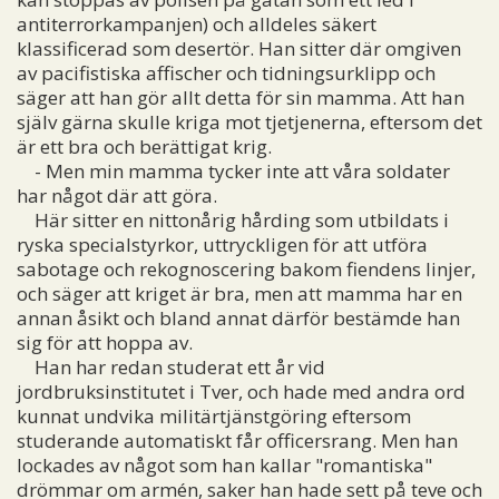
antiterrorkampanjen) och alldeles säkert
klassificerad som desertör. Han sitter där omgiven
av pacifistiska affischer och tidningsurklipp och
säger att han gör allt detta för sin mamma. Att han
själv gärna skulle kriga mot tjetjenerna, eftersom det
är ett bra och berättigat krig.
- Men min mamma tycker inte att våra soldater
har något där att göra.
Här sitter en nittonårig hårding som utbildats i
ryska specialstyrkor, uttryckligen för att utföra
sabotage och rekognoscering bakom fiendens linjer,
och säger att kriget är bra, men att mamma har en
annan åsikt och bland annat därför bestämde han
sig för att hoppa av.
Han har redan studerat ett år vid
jordbruksinstitutet i Tver, och hade med andra ord
kunnat undvika militärtjänstgöring eftersom
studerande automatiskt får officersrang. Men han
lockades av något som han kallar "romantiska"
drömmar om armén, saker han hade sett på teve och