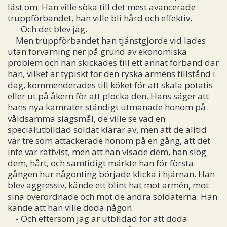
läst om. Han ville söka till det mest avancerade
truppförbandet, han ville bli hård och effektiv.
- Och det blev jag.
Men truppförbandet han tjänstgjorde vid lades
utan förvarning ner på grund av ekonomiska
problem och han skickades till ett annat förband där
han, vilket är typiskt för den ryska arméns tillstånd i
dag, kommenderades till köket för att skala potatis
eller ut på åkern för att plocka den. Hans säger att
hans nya kamrater ständigt utmanade honom på
våldsamma slagsmål, de ville se vad en
specialutbildad soldat klarar av, men att de alltid
var tre som attackerade honom på en gång, att det
inte var rättvist, men att han visade dem, han slog
dem, hårt, och samtidigt märkte han för första
gången hur någonting började klicka i hjärnan. Han
blev aggressiv, kände ett blint hat mot armén, mot
sina överordnade och mot de andra soldaterna. Han
kände att han ville döda någon.
- Och eftersom jag är utbildad för att döda