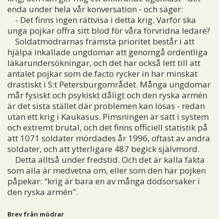
enda under hela vår konversation - och säger:
- Det finns ingen rättvisa i detta krig. Varför ska
unga pojkar offra sitt blod för våra förvridna ledare?
Soldatmödrarnas främsta prioritet består i att
hjälpa inkallade ungdomar att genomgå ordentliga
läkarundersökningar, och det har också lett till att
antalet pojkar som de facto rycker in har minskat
drastiskt i S:t Petersburgområdet. Många ungdomar
mår fysiskt och psykiskt dåligt och den ryska armén
är det sista stället där problemen kan lösas - redan
utan ett krig i Kaukasus. Pimsningen är satt i system
och extremt brutal, och det finns officiell statistik på
att 1071 soldater mördades år 1996, oftast av andra
soldater, och att ytterligare 487 begick självmord.
Detta alltså under fredstid. Och det är kalla fakta
som alla är medvetna om, eller som den här pojken
påpekar: "krig är bara en av många dödsorsaker i
den ryska armén".
Brev från mödrar