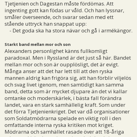
Tjetjenien och Dagestan måste fördömas. Att
ingenting gott kan födas ur våld. Och han lyssnar,
småler överseende, och svarar sedan med ett
stående uttryck han snappat upp:
- Det goda ska ha stora nävar och gå i armékängor.
Starkt band mellan mor och son
Alexanders personlighet känns fullkomligt
paradoxal. Men i Ryssland är det just så här. Bandet
mellan mor och son är oupplösligt, det är evigt.
Många anser att det har lett till att den ryska
mannen aldrig kan frigöra sig, att han förblir viljelös
och svag livet igenom, men samtidigt kan samma
band, detta som är mycket djupare än det vi kallar
omtanke och moderskärlek, i bästa fall förändra
landet, vara en stark samhällelig kraft. Som under
det förra Tjetjenienkriget. Det var då organisationer
som Soldatmödrarna spelade en viktig roll i den
omfattande interna ryska kritiken mot kriget.
Mödrarna och samhället rasade över att 18-åriga