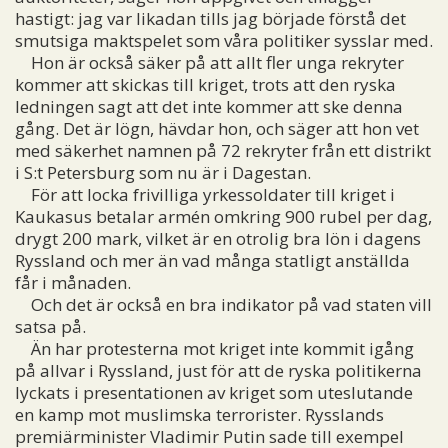
hastigt: jag var likadan tills jag började förstå det
smutsiga maktspelet som våra politiker sysslar med.
Hon är också säker på att allt fler unga rekryter
kommer att skickas till kriget, trots att den ryska
ledningen sagt att det inte kommer att ske denna
gång. Det är lögn, hävdar hon, och säger att hon vet
med säkerhet namnen på 72 rekryter från ett distrikt
i S:t Petersburg som nu är i Dagestan.
För att locka frivilliga yrkessoldater till kriget i
Kaukasus betalar armén omkring 900 rubel per dag,
drygt 200 mark, vilket är en otrolig bra lön i dagens
Ryssland och mer än vad många statligt anställda
får i månaden.
Och det är också en bra indikator på vad staten vill
satsa på.
Än har protesterna mot kriget inte kommit igång
på allvar i Ryssland, just för att de ryska politikerna
lyckats i presentationen av kriget som uteslutande
en kamp mot muslimska terrorister. Rysslands
premiärminister Vladimir Putin sade till exempel