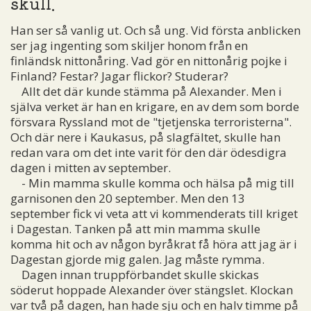
skull.
Han ser så vanlig ut. Och så ung. Vid första anblicken
ser jag ingenting som skiljer honom från en
finländsk nittonåring. Vad gör en nittonårig pojke i
Finland? Festar? Jagar flickor? Studerar?
Allt det där kunde stämma på Alexander. Men i
själva verket är han en krigare, en av dem som borde
försvara Ryssland mot de "tjetjenska terroristerna".
Och där nere i Kaukasus, på slagfältet, skulle han
redan vara om det inte varit för den där ödesdigra
dagen i mitten av september.
- Min mamma skulle komma och hälsa på mig till
garnisonen den 20 september. Men den 13
september fick vi veta att vi kommenderats till kriget
i Dagestan. Tanken på att min mamma skulle
komma hit och av någon byråkrat få höra att jag är i
Dagestan gjorde mig galen. Jag måste rymma.
Dagen innan truppförbandet skulle skickas
söderut hoppade Alexander över stängslet. Klockan
var två på dagen, han hade sju och en halv timme på