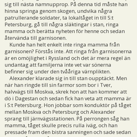
sig till nästa namnupprop. På denna tid måste han
hinna springa genom skogen, undvika några
patrullerande soldater, ta lokaltåget in till S:t
Petersburg, gå till några släktingar i stan, ringa
mamma och berätta nyheten för henne och sedan
återvända till garnisonen.
Kunde han helt enkelt inte ringa mamma från
garnisonen? Förstås inte. Att ringa från garnisonerna
är en omöjlighet i Ryssland och det är mera regel än
undantag att familjerna inte vet var sönerna
befinner sig under den tvååriga värnplikten.
Alexander klarade sig in till stan oupptäckt. Men
när han ringde till sin farmor som bor i Tver,
halvvägs till Moskva, skrek hon att han kommer att
dö i Dagestan och sedan fick han veta att mamma är
i S:t Petersburg. Hon jobbar som konduktör på tåget
mellan Moskva och Petersburg och Alexander
sprang till järnvägsstationen. På perrongen såg han
mamma, tåget skulle precis rulla iväg, och han
pressade fram den bistra sanningen och sade sedan