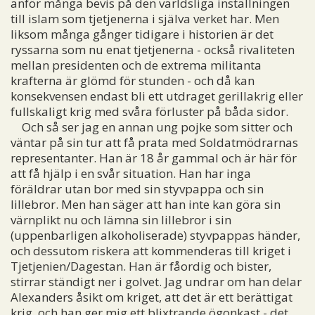
anför många bevis på den världsliga inställningen
till islam som tjetjenerna i själva verket har. Men
liksom många gånger tidigare i historien är det
ryssarna som nu enat tjetjenerna - också rivaliteten
mellan presidenten och de extrema militanta
krafterna är glömd för stunden - och då kan
konsekvensen endast bli ett utdraget gerillakrig eller
fullskaligt krig med svåra förluster på båda sidor.
Och så ser jag en annan ung pojke som sitter och
väntar på sin tur att få prata med Soldatmödrarnas
representanter. Han är 18 år gammal och är här för
att få hjälp i en svår situation. Han har inga
föräldrar utan bor med sin styvpappa och sin
lillebror. Men han säger att han inte kan göra sin
värnplikt nu och lämna sin lillebror i sin
(uppenbarligen alkoholiserade) styvpappas händer,
och dessutom riskera att kommenderas till kriget i
Tjetjenien/Dagestan. Han är fåordig och bister,
stirrar ständigt ner i golvet. Jag undrar om han delar
Alexanders åsikt om kriget, att det är ett berättigat
krig, och han ger mig ett blixtrande ögonkast - det