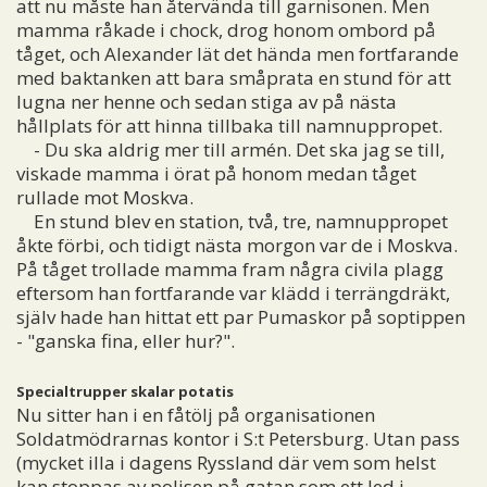
att nu måste han återvända till garnisonen. Men
mamma råkade i chock, drog honom ombord på
tåget, och Alexander lät det hända men fortfarande
med baktanken att bara småprata en stund för att
lugna ner henne och sedan stiga av på nästa
hållplats för att hinna tillbaka till namnuppropet.
- Du ska aldrig mer till armén. Det ska jag se till,
viskade mamma i örat på honom medan tåget
rullade mot Moskva.
En stund blev en station, två, tre, namnuppropet
åkte förbi, och tidigt nästa morgon var de i Moskva.
På tåget trollade mamma fram några civila plagg
eftersom han fortfarande var klädd i terrängdräkt,
själv hade han hittat ett par Pumaskor på soptippen
- "ganska fina, eller hur?".
Specialtrupper skalar potatis
Nu sitter han i en fåtölj på organisationen
Soldatmödrarnas kontor i S:t Petersburg. Utan pass
(mycket illa i dagens Ryssland där vem som helst
kan stoppas av polisen på gatan som ett led i