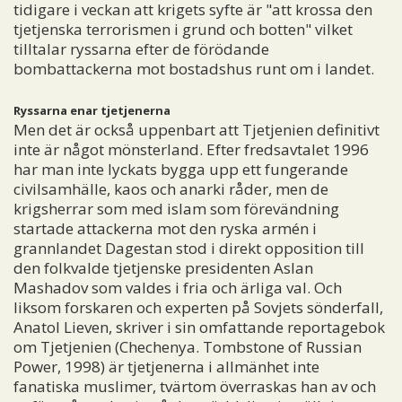
tidigare i veckan att krigets syfte är "att krossa den
tjetjenska terrorismen i grund och botten" vilket
tilltalar ryssarna efter de förödande
bombattackerna mot bostadshus runt om i landet.
Ryssarna enar tjetjenerna
Men det är också uppenbart att Tjetjenien definitivt
inte är något mönsterland. Efter fredsavtalet 1996
har man inte lyckats bygga upp ett fungerande
civilsamhälle, kaos och anarki råder, men de
krigsherrar som med islam som förevändning
startade attackerna mot den ryska armén i
grannlandet Dagestan stod i direkt opposition till
den folkvalde tjetjenske presidenten Aslan
Mashadov som valdes i fria och ärliga val. Och
liksom forskaren och experten på Sovjets sönderfall,
Anatol Lieven, skriver i sin omfattande reportagebok
om Tjetjenien (Chechenya. Tombstone of Russian
Power, 1998) är tjetjenerna i allmänhet inte
fanatiska muslimer, tvärtom överraskas han av och