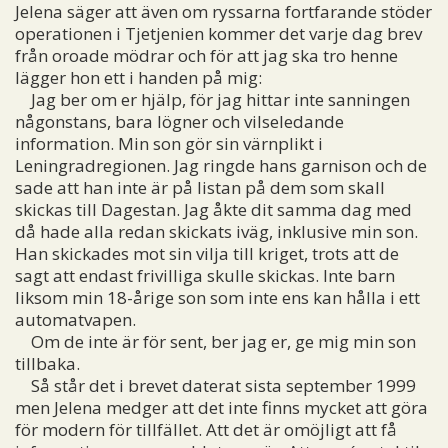
Jelena säger att även om ryssarna fortfarande stöder
operationen i Tjetjenien kommer det varje dag brev
från oroade mödrar och för att jag ska tro henne
lägger hon ett i handen på mig:
Jag ber om er hjälp, för jag hittar inte sanningen
någonstans, bara lögner och vilseledande
information. Min son gör sin värnplikt i
Leningradregionen. Jag ringde hans garnison och de
sade att han inte är på listan på dem som skall
skickas till Dagestan. Jag åkte dit samma dag med
då hade alla redan skickats iväg, inklusive min son.
Han skickades mot sin vilja till kriget, trots att de
sagt att endast frivilliga skulle skickas. Inte barn
liksom min 18-årige son som inte ens kan hålla i ett
automatvapen.
Om de inte är för sent, ber jag er, ge mig min son
tillbaka.
Så står det i brevet daterat sista september 1999
men Jelena medger att det inte finns mycket att göra
för modern för tillfället. Att det är omöjligt att få