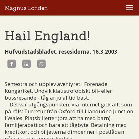
Magnus Londen
Hail England!
Hufvudstadsbladet, resesidorna, 16.3.2003
Semestra och upplev äventyret i Förenade
Kungariket. Undvik klaustrofobiskt bil- eller
bussresande - tåg är ju alltid bäst.
Det var utgångspunkten. Via Internet gick allt som
på räls: Turretur från Oxford till Llandudno Junction
i Wales. Platsbiljetter (bra att ha med barn),
familjerabatt och bara ett tågbyte. Betalning med
kreditkort och biljetterna dimper ner i postlådan
några dagar senare. Perfekt.