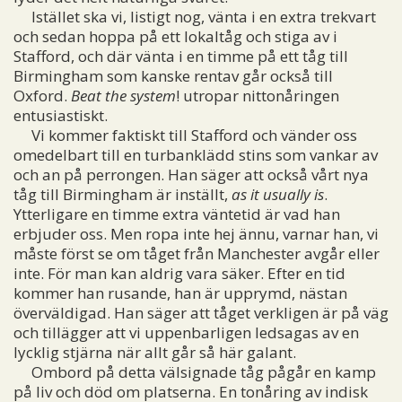
Istället ska vi, listigt nog, vänta i en extra trekvart
och sedan hoppa på ett lokaltåg och stiga av i
Stafford, och där vänta i en timme på ett tåg till
Birmingham som kanske rentav går också till
Oxford.
Beat the system
! utropar nittonåringen
entusiastiskt.
Vi kommer faktiskt till Stafford och vänder oss
omedelbart till en turbanklädd stins som vankar av
och an på perrongen. Han säger att också vårt nya
tåg till Birmingham är inställt,
as it usually is
.
Ytterligare en timme extra väntetid är vad han
erbjuder oss. Men ropa inte hej ännu, varnar han, vi
måste först se om tåget från Manchester avgår eller
inte. För man kan aldrig vara säker. Efter en tid
kommer han rusande, han är upprymd, nästan
överväldigad. Han säger att tåget verkligen är på väg
och tillägger att vi uppenbarligen ledsagas av en
lycklig stjärna när allt går så här galant.
Ombord på detta välsignade tåg pågår en kamp
på liv och död om platserna. En tonåring av indisk