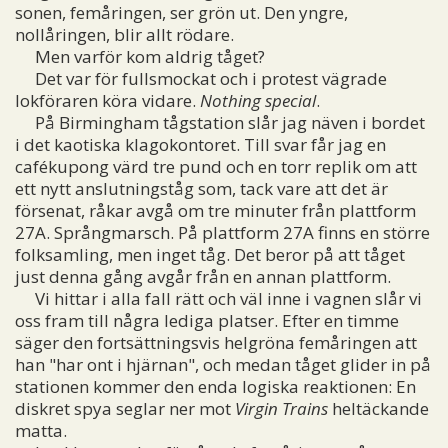
sonen, femåringen, ser grön ut. Den yngre,
nollåringen, blir allt rödare.
Men varför kom aldrig tåget?
Det var för fullsmockat och i protest vägrade
lokföraren köra vidare.
Nothing special
.
På Birmingham tågstation slår jag näven i bordet
i det kaotiska klagokontoret. Till svar får jag en
cafékupong värd tre pund och en torr replik om att
ett nytt anslutningståg som, tack vare att det är
försenat, råkar avgå om tre minuter från plattform
27A. Språngmarsch. På plattform 27A finns en större
folksamling, men inget tåg. Det beror på att tåget
just denna gång avgår från en annan plattform.
Vi hittar i alla fall rätt och väl inne i vagnen slår vi
oss fram till några lediga platser. Efter en timme
säger den fortsättningsvis helgröna femåringen att
han "har ont i hjärnan", och medan tåget glider in på
stationen kommer den enda logiska reaktionen: En
diskret spya seglar ner mot
Virgin Trains
heltäckande
matta.