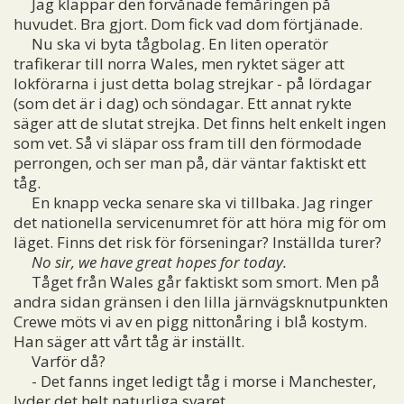
Jag klappar den förvånade femåringen på
huvudet. Bra gjort. Dom fick vad dom förtjänade.
Nu ska vi byta tågbolag. En liten operatör
trafikerar till norra Wales, men ryktet säger att
lokförarna i just detta bolag strejkar - på lördagar
(som det är i dag) och söndagar. Ett annat rykte
säger att de slutat strejka. Det finns helt enkelt ingen
som vet. Så vi släpar oss fram till den förmodade
perrongen, och ser man på, där väntar faktiskt ett
tåg.
En knapp vecka senare ska vi tillbaka. Jag ringer
det nationella servicenumret för att höra mig för om
läget. Finns det risk för förseningar? Inställda turer?
No sir, we have great hopes for today.
Tåget från Wales går faktiskt som smort. Men på
andra sidan gränsen i den lilla järnvägsknutpunkten
Crewe möts vi av en pigg nittonåring i blå kostym.
Han säger att vårt tåg är inställt.
Varför då?
- Det fanns inget ledigt tåg i morse i Manchester,
lyder det helt naturliga svaret.