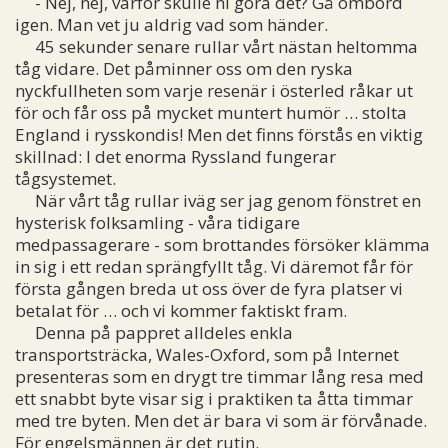
- Nej, nej, varför skulle ni göra det? Gå ombord
igen. Man vet ju aldrig vad som händer.
45 sekunder senare rullar vårt nästan heltomma
tåg vidare. Det påminner oss om den ryska
nyckfullheten som varje resenär i österled råkar ut
för och får oss på mycket muntert humör … stolta
England i rysskondis! Men det finns förstås en viktig
skillnad: I det enorma Ryssland fungerar
tågsystemet.
När vårt tåg rullar iväg ser jag genom fönstret en
hysterisk folksamling - våra tidigare
medpassagerare - som brottandes försöker klämma
in sig i ett redan sprängfyllt tåg. Vi däremot får för
första gången breda ut oss över de fyra platser vi
betalat för … och vi kommer faktiskt fram.
Denna på pappret alldeles enkla
transportsträcka, Wales-Oxford, som på Internet
presenteras som en drygt tre timmar lång resa med
ett snabbt byte visar sig i praktiken ta åtta timmar
med tre byten. Men det är bara vi som är förvånade.
För engelsmännen är det rutin.