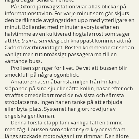
På Oxford järnvägsstation vilar allas blickar på
informationstavlan. För varje minut som går skjuts
den beräknade avgångstiden upp med ytterligare en
minut. Bollandet med minuter avbryts efter en
halvtimme av en kultiverad högtalarröst som säger
att
the train is standing
och knappast kommer att nå
Oxford överhuvudtaget. Rösten kommenderar sedan
vänligt men rutinmässigt passagerarna till en
väntande buss.
Proffsen springer för livet. De vet att bussen blir
smockfull på några ögonblick.
Amatörerna, småbarnsfamiljen från Finland
släpande på sina sju eller åtta kollin, hasar efter och
straffas omedelbart med de två sista och sämsta
ströplatserna. Ingen har en tanke på att erbjuda
eller byta plats. Systemet har gjort rovdjur av
engelska gentlemän.
Denna första etapp tar i vanliga fall en timme
med tåg. I bussen som saknar syre kryper vi fram
längs stockade motorvägar i tre timmar. Den äldre