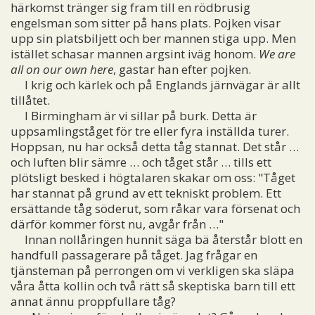
härkomst tränger sig fram till en rödbrusig
engelsman som sitter på hans plats. Pojken visar
upp sin platsbiljett och ber mannen stiga upp. Men
istället schasar mannen argsint iväg honom.
We are
all on our own here
, gastar han efter pojken.
I krig och kärlek och på Englands järnvägar är allt
tillåtet.
I Birmingham är vi sillar på burk. Detta är
uppsamlingståget för tre eller fyra inställda turer.
Hoppsan, nu har också detta tåg stannat. Det står …
och luften blir sämre … och tåget står … tills ett
plötsligt besked i högtalaren skakar om oss: "Tåget
har stannat på grund av ett tekniskt problem. Ett
ersättande tåg söderut, som råkar vara försenat och
därför kommer först nu, avgår från …"
Innan nollåringen hunnit säga bä återstår blott en
handfull passagerare på tåget. Jag frågar en
tjänsteman på perrongen om vi verkligen ska släpa
våra åtta kollin och två rätt så skeptiska barn till ett
annat ännu proppfullare tåg?