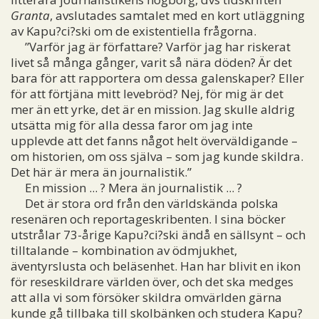
Granta
, avslutades samtalet med en kort utläggning
av Kapu?ci?ski om de existentiella frågorna.
”Varför jag är författare? Varför jag har riskerat
livet så många gånger, varit så nära döden? Är det
bara för att rapportera om dessa galenskaper? Eller
för att förtjäna mitt levebröd? Nej, för mig är det
mer än ett yrke, det är en mission. Jag skulle aldrig
utsätta mig för alla dessa faror om jag inte
upplevde att det fanns något helt överväldigande –
om historien, om oss själva – som jag kunde skildra.
Det här är mera än journalistik.”
En mission ... ? Mera än journalistik ... ?
Det är stora ord från den världskända polska
resenären och reportageskribenten. I sina böcker
utstrålar 73-årige Kapu?ci?ski ändå en sällsynt – och
tilltalande – kombination av ödmjukhet,
äventyrslusta och beläsenhet. Han har blivit en ikon
för reseskildrare världen över, och det ska medges
att alla vi som försöker skildra omvärlden gärna
kunde gå tillbaka till skolbänken och studera Kapu?