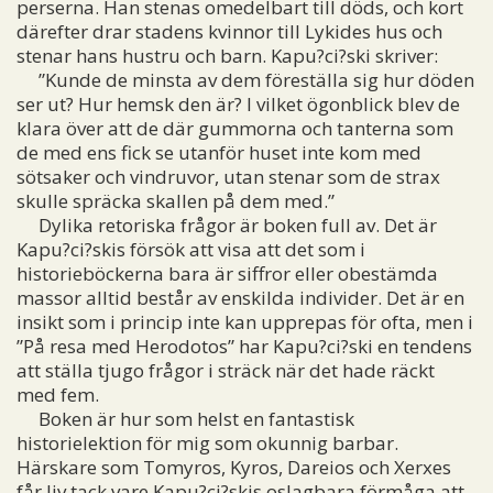
perserna. Han stenas omedelbart till döds, och kort
därefter drar stadens kvinnor till Lykides hus och
stenar hans hustru och barn. Kapu?ci?ski skriver:
”Kunde de minsta av dem föreställa sig hur döden
ser ut? Hur hemsk den är? I vilket ögonblick blev de
klara över att de där gummorna och tanterna som
de med ens fick se utanför huset inte kom med
sötsaker och vindruvor, utan stenar som de strax
skulle spräcka skallen på dem med.”
Dylika retoriska frågor är boken full av. Det är
Kapu?ci?skis försök att visa att det som i
historieböckerna bara är siffror eller obestämda
massor alltid består av enskilda individer. Det är en
insikt som i princip inte kan upprepas för ofta, men i
”På resa med Herodotos” har Kapu?ci?ski en tendens
att ställa tjugo frågor i sträck när det hade räckt
med fem.
Boken är hur som helst en fantastisk
historielektion för mig som okunnig barbar.
Härskare som Tomyros, Kyros, Dareios och Xerxes
får liv tack vare Kapu?ci?skis oslagbara förmåga att