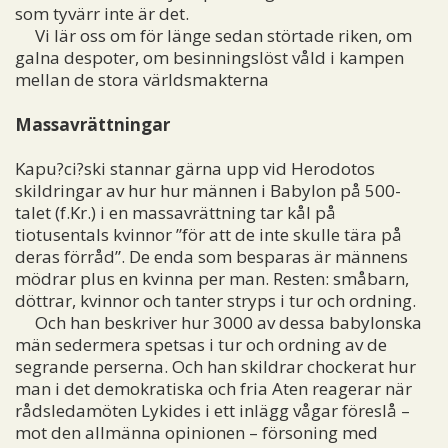
som tyvärr inte är det.
Vi lär oss om för länge sedan störtade riken, om
galna despoter, om besinningslöst våld i kampen
mellan de stora världsmakterna
Massavrättningar
Kapu?ci?ski stannar gärna upp vid Herodotos
skildringar av hur hur männen i Babylon på 500-
talet (f.Kr.) i en massavrättning tar kål på
tiotusentals kvinnor ”för att de inte skulle tära på
deras förråd”. De enda som besparas är männens
mödrar plus en kvinna per man. Resten: småbarn,
döttrar, kvinnor och tanter stryps i tur och ordning.
Och han beskriver hur 3000 av dessa babylonska
män sedermera spetsas i tur och ordning av de
segrande perserna. Och han skildrar chockerat hur
man i det demokratiska och fria Aten reagerar när
rådsledamöten Lykides i ett inlägg vågar föreslå –
mot den allmänna opinionen – försoning med