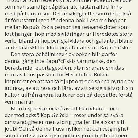
som han ständigt påpekar att nästan alltid finns
med på hans resor. Det är viktigt eftersom det också
är förutsättningen för denna bok. Läsaren hoppar
mellan Kapu?ci?skis personliga reseanekdoter som
löst hänger ihop med skildringar ur Herodotos stora
verk. Ibland är hoppen självklara och galanta, ibland
är de faktiskt lite klumpiga för att vara Kapu?ci?ski.
Den stora behållningen av boken blir därför
denna gång inte Kapu?ci?skis varumärke, den
berättande reportagestilen, utan snarare smittas
man av hans passion för Herodotos. Boken
inspirerar en att tänka djupt om den sanna nyttan av
att resa, av att resa och lära, av att se sig själv och sin
kultur utifrån andra kulturer och på det sättet förstå
vem man är.
Man inspireras också av att Herodotos – och
därmed också Kapu?ci?ski – reser under så svåra
omständigheter men aldrig gnäller. De älskar sitt
jobb! Och så denna ljuva nyfikenhet och vetgirighet
som borde vara varje reporters grundinstinkt men