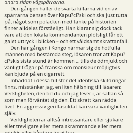
andra sidan vägspärrarna
.
Den gången häller de svarta killarna vid en av
spärrarna bensen över Kapu?ci?ski och ska just tutta
på, något som polacken med tanke på historien
finner alldeles förståeligt. Han klarar sig dock tack
vare att den lokala kommendanten plötsligt får ett
galet uttryck i blicken – och ett våldsamt skrattanfall.
Den här gången i Kongo närmar sig de hotfulla
männen med bestämda steg, läsaren tror att Kapu?
ci?skis sista stund är kommen ... tills de ödmjukt och
vänligt frågar på franska om monsieur möjligtvis
kan bjuda på en cigarrett.
Inbäddat i dessa till stor del identiska skildringar
finns, misstänker jag, en liten hälsning till läsaren:
Verkligheten, den tid du och jag lever i, är sällan så
som man förväntat sig den. Ett skratt kan rädda
livet. En aggressiv gerillasoldat kan vara vänligheten
själv.
Verkligheten är alltså intressantare eller sjukare
eller trevligare eller mera skrämmande eller mera
mjukis eller hårdare än vi tror.