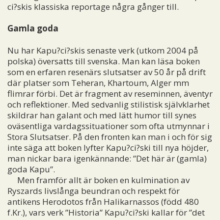
ci?skis klassiska reportage några gånger till.
Gamla goda
Nu har Kapu?ci?skis senaste verk (utkom 2004 på
polska) översatts till svenska. Man kan läsa boken
som en erfaren resenärs slutsatser av 50 år på drift
där platser som Teheran, Khartoum, Alger mm
flimrar förbi. Det är fragment av reseminnen, äventyr
och reflektioner. Med sedvanlig stilistisk självklarhet
skildrar han galant och med lätt humor till synes
oväsentliga vardagssituationer som ofta utmynnar i
Stora Slutsatser. På den fronten kan man i och för sig
inte säga att boken lyfter Kapu?ci?ski till nya höjder,
man nickar bara igenkännande: ”Det här är (gamla)
goda Kapu”.
Men framför allt är boken en kulmination av
Ryszards livslånga beundran och respekt för
antikens Herodotos från Halikarnassos (född 480
f.Kr.), vars verk ”Historia” Kapu?ci?ski kallar för ”det