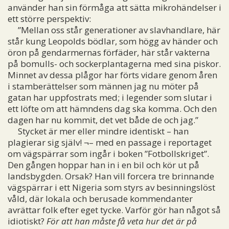
använder han sin förmåga att sätta mikrohändelser i
ett större perspektiv:
”Mellan oss står generationer av slavhandlare, här
står kung Leopolds bödlar, som högg av händer och
öron på gendarmernas förfäder, här står vakterna
på bomulls- och sockerplantagerna med sina piskor.
Minnet av dessa plågor har förts vidare genom åren
i stamberättelser som männen jag nu möter på
gatan har uppfostrats med; i legender som slutar i
ett löfte om att hämndens dag ska komma. Och den
dagen har nu kommit, det vet både de och jag.”
Stycket är mer eller mindre identiskt – han
plagierar sig själv! ¬– med en passage i reportaget
om vägspärrar som ingår i boken ”Fotbollskriget”.
Den gången hoppar han in i en bil och kör ut på
landsbygden. Orsak? Han vill forcera tre brinnande
vägspärrar i ett Nigeria som styrs av besinningslöst
våld, där lokala och berusade kommendanter
avrättar folk efter eget tycke. Varför gör han något så
idiotiskt?
För att han måste få veta hur det är på