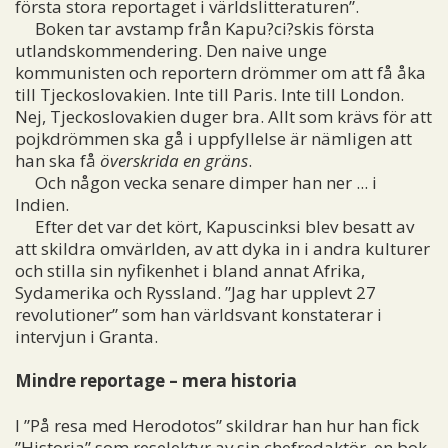
första stora reportaget i världslitteraturen”.
Boken tar avstamp från Kapu?ci?skis första
utlandskommendering. Den naive unge
kommunisten och reportern drömmer om att få åka
till Tjeckoslovakien. Inte till Paris. Inte till London.
Nej, Tjeckoslovakien duger bra. Allt som krävs för att
pojkdrömmen ska gå i uppfyllelse är nämligen att
han ska få
överskrida en gräns
.
Och någon vecka senare dimper han ner ... i
Indien.
Efter det var det kört, Kapuscinksi blev besatt av
att skildra omvärlden, av att dyka in i andra kulturer
och stilla sin nyfikenhet i bland annat Afrika,
Sydamerika och Ryssland. ”Jag har upplevt 27
revolutioner” som han världsvant konstaterar i
intervjun i Granta.
Mindre reportage – mera historia
I ”På resa med Herodotos” skildrar han hur han fick
”Historia” som reselektyr av sin chefredaktör, en bok