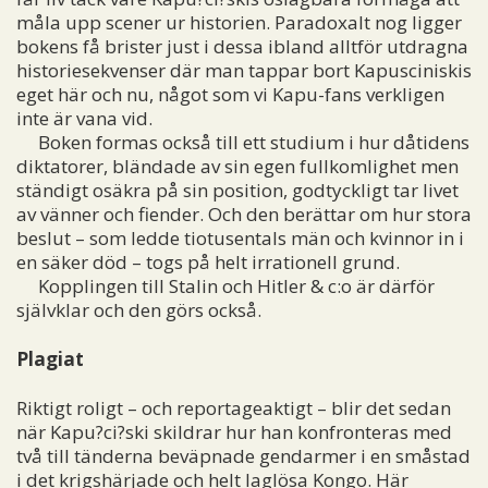
måla upp scener ur historien. Paradoxalt nog ligger
bokens få brister just i dessa ibland alltför utdragna
historiesekvenser där man tappar bort Kapusciniskis
eget här och nu, något som vi Kapu-fans verkligen
inte är vana vid.
Boken formas också till ett studium i hur dåtidens
diktatorer, bländade av sin egen fullkomlighet men
ständigt osäkra på sin position, godtyckligt tar livet
av vänner och fiender. Och den berättar om hur stora
beslut – som ledde tiotusentals män och kvinnor in i
en säker död – togs på helt irrationell grund.
Kopplingen till Stalin och Hitler & c:o är därför
självklar och den görs också.
Plagiat
Riktigt roligt – och reportageaktigt – blir det sedan
när Kapu?ci?ski skildrar hur han konfronteras med
två till tänderna beväpnade gendarmer i en småstad
i det krigshärjade och helt laglösa Kongo. Här