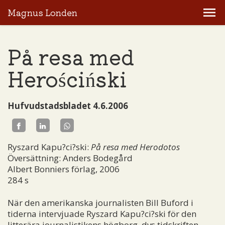
Magnus Londen
På resa med
Herościński
Hufvudstadsbladet 4.6.2006
Ryszard Kapu?ci?ski:
På resa med Herodotos
Översättning: Anders Bodegård
Albert Bonniers förlag, 2006
284 s
När den amerikanska journalisten Bill Buford i
tiderna intervjuade Ryszard Kapu?ci?ski för den
litterära journalistikens högborg, dvs tidskriften