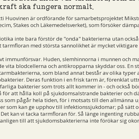
raft ska fungera normalt.
ti Huovinen är ordförande för samarbetsprojektet Mikst
decim, Stakes och Läkemedelsverket), som försöker dämpa
iotika inte bara förstör de "onda" bakterierna utan ocks
tt tarmfloran med största sannolikhet är mycket viktigare
tivt immunförsvar. Huden, slemhinnorna i munnen och m
 vita blodcellerna och antikropparna skyddar oss. En sto
armbakterierna, som bland annat består av olika typer a
akterier. Deras funktion i en frisk tarm är, förenklat uttry
arliga bakterier som trots allt kommer in - och också bö
för att hålla koll på sjukdomsalstrande bakterier och d
 som pågår hela tiden, för i motsats till den allmänna u
r som kan ge upphov till infektionssjukdomar; på sätt oc
. Det kan vi tacka tarmfloran för. Så länge ingenting rub
anligen till att sjukdomsbakterierna inte förökar sig okon