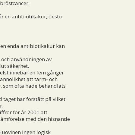
 bröstcancer.
 en antibiotikakur, desto
v en enda antibiotikakur kan
er och användningen av
lut säkerhet.
elst innebär en fem gånger
sannolikhet att tarm- och
or, som ofta hade behandlats
aget har förstått på vilket
r.
fror för år 2001 att
i jämförelse med den hisnande
Huovinen ingen logisk