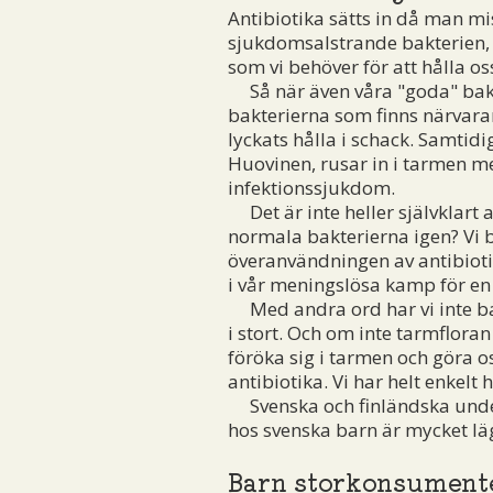
Antibiotika sätts in då man mi
sjukdomsalstrande bakterien,
som vi behöver för att hålla oss
Så när även våra "goda" bakte
bakterierna som finns närvarand
lyckats hålla i schack. Samtidi
Huovinen, rusar in i tarmen mer
infektionssjukdom.
Det är inte heller självklart a
normala bakterierna igen? Vi 
överanvändningen av antibiotik
i vår meningslösa kamp för en "b
Med andra ord har vi inte bar
i stort. Och om inte tarmflora
föröka sig i tarmen och göra o
antibiotika. Vi har helt enkelt 
Svenska och finländska unders
hos svenska barn är mycket lägr
Barn storkonsument