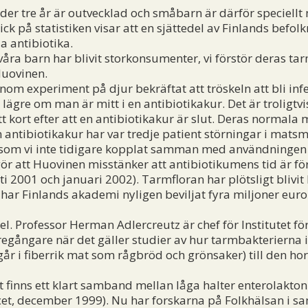
er tre år är outvecklad och småbarn är därför speciellt 
lick på statistiken visar att en sjättedel av Finlands befol
a antibiotika.
åra barn har blivit storkonsumenter, vi förstör deras ta
Huovinen.
 experiment på djur bekräftat att tröskeln att bli inf
ägre om man är mitt i en antibiotikakur. Det är troligtvis
t kort efter att en antibiotikakur är slut. Deras normala
antibiotikakur har var tredje patient störningar i mats
som vi inte tidigare kopplat samman med användningen a
 att Huovinen misstänker att antibiotikumens tid är förb
ti 2001 och januari 2002). Tarmfloran har plötsligt blivi
har Finlands akademi nyligen beviljat fyra miljoner euro
. Professor Herman Adlercreutz är chef för Institutet för
öregångare när det gäller studier av hur tarmbakterierna
går i fiberrik mat som rågbröd och grönsaker) till den 
finns ett klart samband mellan låga halter enterolakton 
et, december 1999). Nu har forskarna på Folkhälsan i 