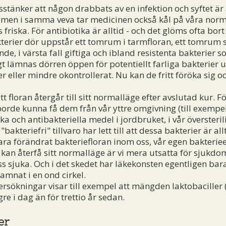
sstänker att någon drabbats av en infektion och syftet är 
 men i samma veva tar medicinen också kål på våra norm
 friska. För antibiotika är alltid - och det glöms ofta bort
rier dör uppstår ett tomrum i tarmfloran, ett tomrum so
e, i värsta fall giftiga och ibland resistenta bakterier 
gt lämnas dörren öppen för potentiellt farliga bakterier ut
 eller mindre okontrollerat. Nu kan de fritt föröka sig oc
tt floran återgår till sitt normalläge efter avslutad kur. F
borde kunna få dem från vår yttre omgivning (till exempe
a och antibakteriella medel i jordbruket, i vår översteri
akteriefri" tillvaro har lett till att dessa bakterier är al
a förändrat bakteriefloran inom oss, vår egen bakteriee
n kan återfå sitt normalläge är vi mera utsatta för sjukdo
ss sjuka. Och i det skedet har läkekonsten egentligen ba
hamnat i en ond cirkel.
ökningar visar till exempel att mängden laktobaciller (
e i dag än för trettio år sedan.
er