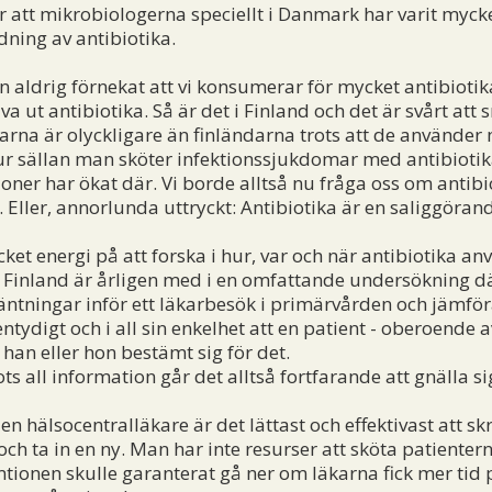
r att mikrobiologerna speciellt i Danmark har varit mycket
ning av antibiotika.
aldrig förnekat att vi konsumerar för mycket antibiotika
a ut antibiotika. Så är det i Finland och det är svårt at
arna är olyckligare än finländarna trots att de använde
ur sällan man sköter infektionssjukdomar med antibiotika
ioner har ökat där. Vi borde alltså nu fråga oss om antibi
Eller, annorlunda uttryckt: Antibiotika är en saliggöra
t energi på att forska i hur, var och när antibiotika anv
i Finland är årligen med i en omfattande undersökning d
äntningar inför ett läkarbesök i primärvården och jämfö
ntydigt och i all sin enkelhet att en patient - oberoend
han eller hon bestämt sig för det.
all information går det alltså fortfarande att gnälla sig t
 hälsocentralläkare är det lättast och effektivast att skr
ch ta in en ny. Man har inte resurser att sköta patienterna
nen skulle garanterat gå ner om läkarna fick mer tid p