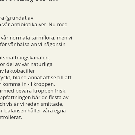
ra (grundat av
 vår antibiotikaiver. Nu med
å vår normala tarmflora, men vi
 för vår hälsa än vi någonsin
atsmältningskanalen,
r del av vår naturliga
v laktobaciller
ckt, bland annat att se till att
r komma in - i kroppen.
ärmed bevara kroppen frisk.
ppfattningen bär de flesta av
h vis är vi redan smittade,
bar balansen håller våra egna
trollerat.