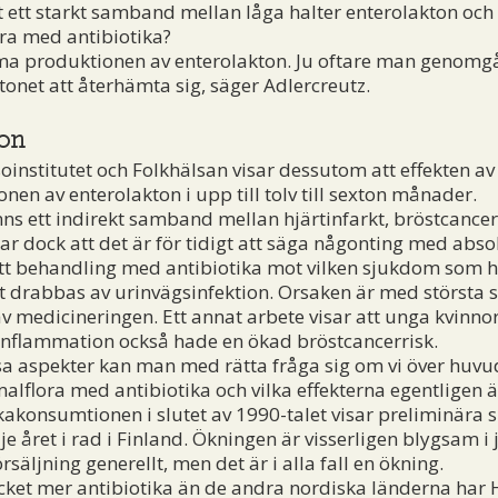
at ett starkt samband mellan låga halter enterolakton och
a med antibiotika?
a produktionen av enterolakton. Ju oftare man genomgår
ktonet att återhämta sig, säger Adlercreutz.
ion
soinstitutet och Folkhälsan visar dessutom att effekten a
n av enterolakton i upp till tolv till sexton månader.
inns ett indirekt samband mellan hjärtinfarkt, bröstcanc
ar dock att det är för tidigt att säga någonting med abso
tt behandling med antibiotika mot vilken sjukdom som h
tt drabbas av urinvägsinfektion. Orsaken är med största 
av medicineringen. Ett annat arbete visar att unga kvinn
inflammation också hade en ökad bröstcancerrisk.
aspekter kan man med rätta fråga sig om vi över huvud t
alflora med antibiotika och vilka effekterna egentligen ä
konsumtionen i slutet av 1990-talet visar preliminära sif
e året i rad i Finland. Ökningen är visserligen blygsam 
äljning generellt, men det är i alla fall en ökning.
ket mer antibiotika än de andra nordiska länderna har 