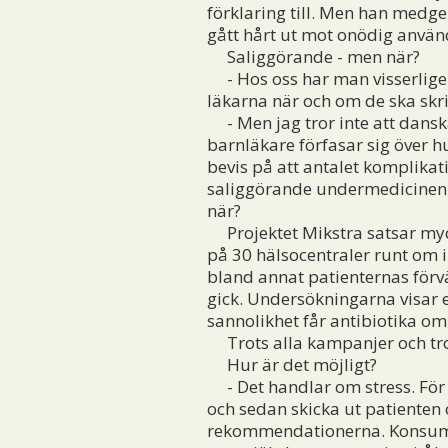
förklaring till. Men han medge
gått hårt ut mot onödig använd
Saliggörande - men när?
- Hos oss har man visserligen 
läkarna när och om de ska skriv
- Men jag tror inte att dansk
barnläkare förfasar sig över h
bevis på att antalet komplikat
saliggörande undermedicinen. 
när?
Projektet Mikstra satsar mycke
på 30 hälsocentraler runt om 
bland annat patienternas förv
gick. Undersökningarna visar e
sannolikhet får antibiotika om 
Trots alla kampanjer och trots 
Hur är det möjligt?
- Det handlar om stress. För en
och sedan skicka ut patienten o
rekommendationerna. Konsumtio