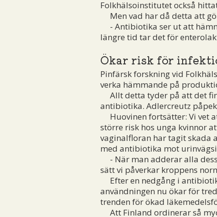
Folkhälsoinstitutet också hitt
Men vad har då detta att gör
- Antibiotika ser ut att hämm
längre tid tar det för enterola
Ökar risk för infekt
Pinfärsk forskning vid Folkhäl
verka hämmande på produktione
Allt detta tyder på att det f
antibiotika. Adlercreutz påpek
Huovinen fortsätter: Vi vet a
större risk hos unga kvinnor a
vaginalfloran har tagit skada 
med antibiotika mot urinvägs
- När man adderar alla dessa 
sätt vi påverkar kroppens norm
Efter en nedgång i antibiotika
användningen nu ökar för tredj
trenden för ökad läkemedelsförs
Att Finland ordinerar så myc