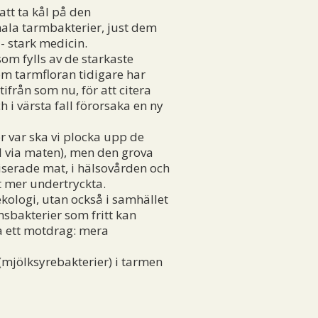
att ta kål på den
ala tarmbakterier, just dem
 - stark medicin.
m fylls av de starkaste
som tarmfloran tidigare har
ifrån som nu, för att citera
h i värsta fall förorsaka en ny
ör var ska vi plocka upp de
l via maten), men den grova
liserade mat, i hälsovården och
lt mer undertryckta.
kologi, utan också i samhället
msbakterier som fritt kan
ra ett motdrag: mera
mjölksyrebakterier) i tarmen