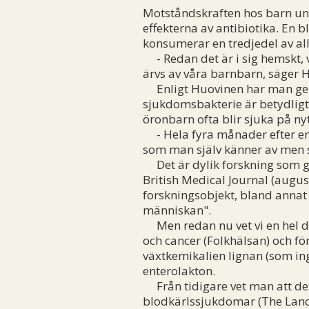
Motståndskraften hos barn und
effekterna av antibiotika. En b
konsumerar en tredjedel av all
- Redan det är i sig hemskt, v
ärvs av våra barnbarn, säger 
Enligt Huovinen har man genom
sjukdomsbakterie är betydligt l
öronbarn ofta blir sjuka på nyt
- Hela fyra månader efter en 
som man själv känner av men 
Det är dylik forskning som gör
British Medical Journal (augus
forskningsobjekt, bland annat 
människan".
Men redan nu vet vi en hel del
och cancer (Folkhälsan) och f
växtkemikalien lignan (som in
enterolakton.
Från tidigare vet man att det 
blodkärlssjukdomar (The Lanc