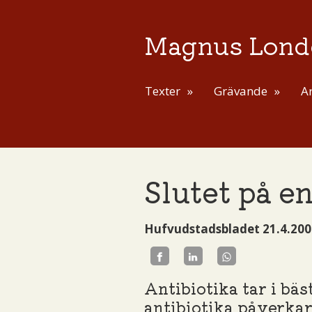
Magnus Lond
Texter
Grävande
Ar
Slutet på e
Hufvudstadsbladet 21.4.200
Antibiotika tar i bäs
antibiotika påverkar 