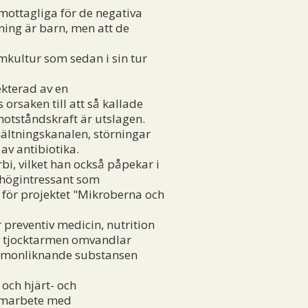
mottagliga för de negativa
kning är barn, men att de
rmkultur som sedan i sin tur
ekterad av en
 orsaken till att så kallade
 motståndskraft är utslagen.
mältningskanalen, störningar
v antibiotika.
i, vilket han också påpekar i
t högintressant som
 för projektet "Mikroberna och
 preventiv medicin, nutrition
 i tjocktarmen omvandlar
hormonliknande substansen
och hjärt- och
samarbete med