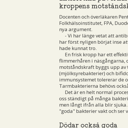
kroppens motståndsk
Docenten och överläkaren Pent
Folkhälsoinstitutet, FPA, Duo
nya argument.
- Vi har länge vetat att antib
har först nyligen börjat inse a
hade kunnat tro.
En frisk kropp har ett effek
flimmerhåren i näsgångarna, de
motståndskraft byggs upp av t
(mjölksyrebakterier) och bifidob
immunsystemet tolererar de of
Tarmbakterierna behövs också 
Det är en helt normal process
oss ständigt på många bakterie
men långt ifrån alla blir sjuka
"goda" bakterier vakt och ser v
Dödar också goda