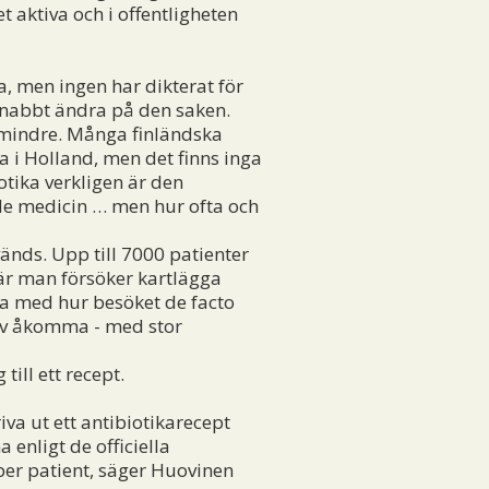
 aktiva och i offentligheten
, men ingen har dikterat för
t snabbt ändra på den saken.
r mindre. Många finländska
 i Holland, men det finns inga
otika verkligen är den
nde medicin … men hur ofta och
änds. Upp till 7000 patienter
är man försöker kartlägga
ra med hur besöket de facto
e av åkomma - med stor
ill ett recept.
iva ut ett antibiotikarecept
 enligt de officiella
er patient, säger Huovinen