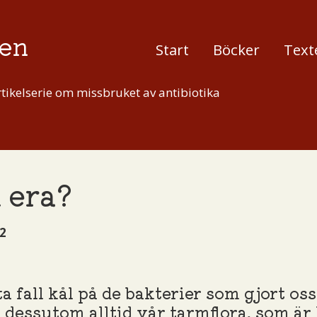
en
Start
Böcker
Text
tikelserie om missbruket av antibiotika
n era?
2
ta fall kål på de bakterier som gjort os
dessutom alltid vår tarmflora, som är l