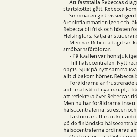
Att fastställa Rebeccas diagn
startskottet gått. Rebecca ko
Sommaren gick visserligen br
öroninflammation igen och läka
Rebecca bli frisk och hösten f
Helsingfors, Katja är studera
Men när Rebecca tagit sin kur 
småbarnsföräldrar.
- På kvällen var hon sjuk ige
Till hälsocentralen. Nytt rece
dagis. Sjuk på nytt samma kvä
alltid bakom hörnet. Rebecca bl
Föräldrarna är frustrerade av
automatiskt ut nya recept, oli
att reflektera över Rebeccas t
Men nu har föräldrarna insett 
hälsocentralerna: stressen och 
Faktum är att man kör antibio
på de finländska hälsocentraler
hälsocentralerna ordineras an
Omkring oss i caféet springer