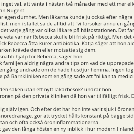
 inget val, att vänta i nästan två månader med ett mer el
tin Nugent.
 egen dumhet. Men läkarna kunde ju också efter några 
list, men i stället sa de alltid att "vi försöker ännu en gån
det varje gång var olika läkare på hälsostationen. Det fa
le veta var när Rebecca skulle bli frisk på riktigt. Men de
k Rebecca åtta kurer antibiotika. Katja säger att hon ald
rken krävde dem eller motsatte sig dem.
 snabb hjälp för Rebecca, säger hon.
 familjen aldrig några andra tips om vad de upprepad
 en gång undrade om de hade husdjur hemma. Ingen tog 
e på Barnkliniken som en gång sade att "ni kan ta medicin
en saken utan ett nytt läkarbesök? undrar hon.
onen på den privata kliniken då hon var tillfälligt frisk. 
.
själv igen. Och efter det har hon inte varit sjuk i öronen
nöredränage, gör att trycket hålls konstant på bägge s
tan och ofta också öroninflammationerna.
av den långa hösten en ny inblick i hur modern finländ