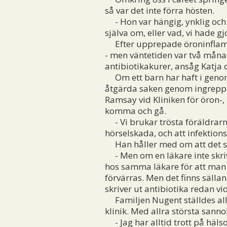
så var det inte förra hösten.
- Hon var hängig, ynklig och gn
själva om, eller vad, vi hade gjo
Efter upprepade öroninflammat
- men väntetiden var två månad
antibiotikakurer, ansåg Katja 
Om ett barn har haft i genom
åtgärda saken genom ingrepp. 
Ramsay vid Kliniken för öron-
komma och gå.
- Vi brukar trösta föräldrarn
hörselskada, och att infektion
Han håller med om att det skr
- Men om en läkare inte skri
hos samma läkare för att man s
förvärras. Men det finns sällan
skriver ut antibiotika redan vi
Familjen Nugent ställdes allts
klinik. Med allra största sann
- Jag har alltid trott på häls