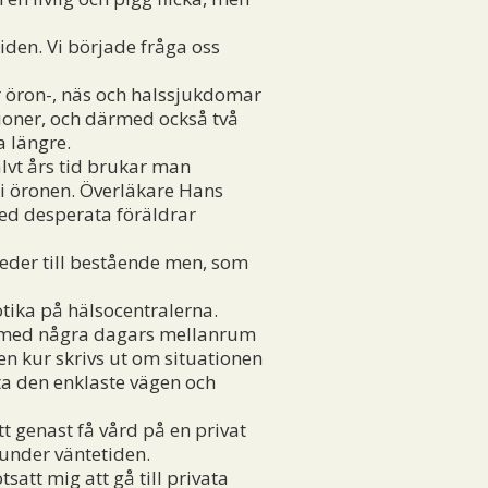
tiden. Vi började fråga oss
r öron-, näs och halssjukdomar
tioner, och därmed också två
a längre.
vt års tid brukar man
 i öronen. Överläkare Hans
ed desperata föräldrar
eder till bestående men, som
tika på hälsocentralerna.
er med några dagars mellanrum
en kur skrivs ut om situationen
fta den enklaste vägen och
t genast få vård på en privat
 under väntetiden.
att mig att gå till privata