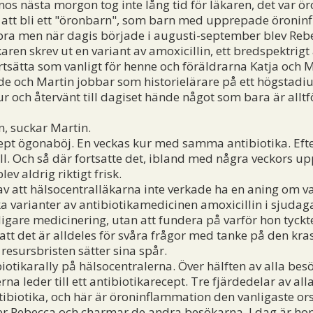
os nästa morgon tog inte lång tid för läkaren, det var 
m att bli ett "öronbarn", som barn med upprepade öronin
a men när dagis började i augusti-september blev Rebec
ren skrev ut en variant av amoxicillin, ett bredspektrigt
ortsätta som vanligt för henne och föräldrarna Katja och M
nde och Martin jobbar som historielärare på ett högstadi
och återvänt till dagiset hände något som bara är alltf
n, suckar Martin.
pt ögonaböj. En veckas kur med samma antibiotika. Efter 
ll. Och så där fortsatte det, ibland med några veckors 
ev aldrig riktigt frisk.
 att hälsocentralläkarna inte verkade ha en aning om v
ka varianter av antibiotikamedicinen amoxicillin i sjudaga
idigare medicinering, utan att fundera på varför hon tyckt
att det är alldeles för svåra frågor med tanke på den kra
resursbristen sätter sina spår.
tikarally på hälsocentralerna. Över hälften av alla be
na leder till ett antibiotikarecept. Tre fjärdedelar av a
tibiotika, och här är öroninflammation den vanligaste or
 Rebecca och charmar de andra besökarna. I dag är hon e