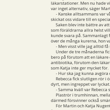
läkarstationer. Men nu hade vi
var inget alternativ, säger Mar
- Kanske alltsammans var vår
skickat oss vidare till en specia
Saken blev inte bättre av att 
som föräldrarna allra helst vil
kunde svara på. Sammanlagt fic
över de många kurerna, hon va
- Men visst ville jag alltid få
Under de tre månaderna fick
bero på förutom att en läkare
antibiotika, förutom den läkar
som Katja inte ger mycket för.
- Hur ska jag kunna avgöra d
Rebecca fick slutligen rör i ör
dyrt, men ingreppet var lyckat
- Samma kväll var Rebecca sig 
Plaströr i trumhinnan, mella
därmed försvinner också smär
För Martin och Katja Nugent g