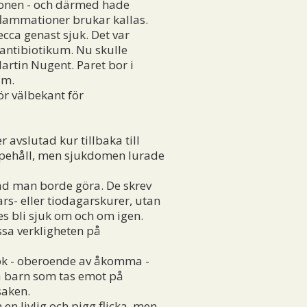
öronen - och därmed hade
flammationer brukar kallas.
ca genast sjuk. Det var
 antibiotikum. Nu skulle
artin Nugent. Paret bor i
um.
ör välbekant för
avslutad kur tillbaka till
uppehåll, men sjukdomen lurade
ad man borde göra. De skrev
rs- eller tiodagarskurer, utan
es bli sjuk om och om igen.
ssa verkligheten på
sök - oberoende av åkomma -
lla barn som tas emot på
saken.
n livlig och pigg flicka, men