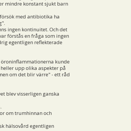
ler mindre konstant sjukt barn
försök med antibiotika ha
g".
nns ingen kontinuitet. Och det
t var förstås en fråga som ingen
rig egentligen reflekterade
e öroninflammationerna kunde
heller upp olika aspekter på
en om det blir värre" - ett råd
Det blev visserligen ganska
.
idor om trumhinnan och
sk hälsovård egentligen