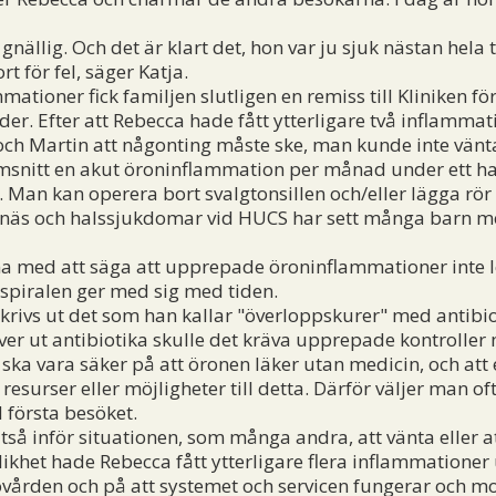
ällig. Och det är klart det, hon var ju sjuk nästan hela 
rt för fel, säger Katja.
ioner fick familjen slutligen en remiss till Kliniken fö
er. Efter att Rebecca hade fått ytterligare två inflamma
och Martin att någonting måste ske, man kunde inte vänt
snitt en akut öroninflammation per månad under ett hal
Man kan operera bort svalgtonsillen och/eller lägga rör
, näs och halssjukdomar vid HUCS har sett många barn m
a med att säga att upprepade öroninflammationer inte l
sspiralen ger med sig med tiden.
ivs ut det som han kallar "överloppskurer" med antibio
ver ut antibiotika skulle det kräva upprepade kontroll
ka vara säker på att öronen läker utan medicin, och att 
 resurser eller möjligheter till detta. Därför väljer man o
d första besöket.
å inför situationen, som många andra, att vänta eller at
olikhet hade Rebecca fått ytterligare flera inflammationer
ovården och på att systemet och servicen fungerar och mots