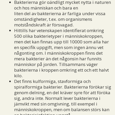
Bakterierna gör oändligt mycket nytta i naturen
och hos människan och bara en
liten del av bakterierna är farliga under vissa
omständigheter, t.ex. om organismens
motståndskraft är försvagad.
Hittills har vetenskapen identifierat omkring
500 olika bakterietyper i människokroppen,
men det kan finnas upp till 10000 som alla har
en specifik uppgift, men som ingen ännu vet
någonting om. I människokroppen finns det
mera bakterier än det någonsin har funnits
människor på jorden. Tillsammans väger
bakterierna i kroppen omkring ett och ett halvt
kilo.
Det finns kulformiga, stavformiga och
spiralformiga bakterier. Bakterierna förökar sig
genom delning, en del kräver syre för att föröka
sig, andra inte. Normalt lever bakterierna i
jämvikt med sin omgivning, till exempel i
människokroppen, men om balansen störs kan