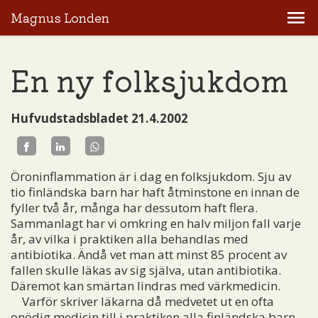
Magnus Londen
En ny folksjukdom
Hufvudstadsbladet 21.4.2002
Öroninflammation är i dag en folksjukdom. Sju av
tio finländska barn har haft åtminstone en innan de
fyller två år, många har dessutom haft flera.
Sammanlagt har vi omkring en halv miljon fall varje
år, av vilka i praktiken alla behandlas med
antibiotika. Ändå vet man att minst 85 procent av
fallen skulle läkas av sig själva, utan antibiotika.
Däremot kan smärtan lindras med värkmedicin.
Varför skriver läkarna då medvetet ut en ofta
onödig medicin till i praktiken alla finländska barn