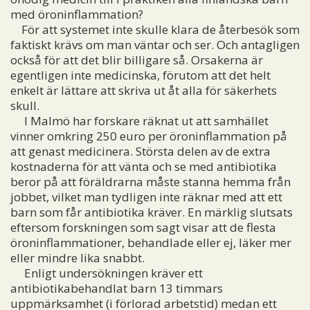
med öroninflammation?
För att systemet inte skulle klara de återbesök som
faktiskt krävs om man väntar och ser. Och antagligen
också för att det blir billigare så. Orsakerna är
egentligen inte medicinska, förutom att det helt
enkelt är lättare att skriva ut åt alla för säkerhets
skull.
I Malmö har forskare räknat ut att samhället
vinner omkring 250 euro per öroninflammation på
att genast medicinera. Största delen av de extra
kostnaderna för att vänta och se med antibiotika
beror på att föräldrarna måste stanna hemma från
jobbet, vilket man tydligen inte räknar med att ett
barn som får antibiotika kräver. En märklig slutsats
eftersom forskningen som sagt visar att de flesta
öroninflammationer, behandlade eller ej, läker mer
eller mindre lika snabbt.
Enligt undersökningen kräver ett
antibiotikabehandlat barn 13 timmars
uppmärksamhet (i förlorad arbetstid) medan ett