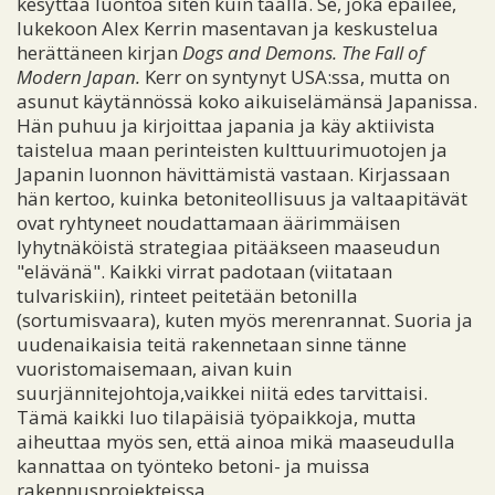
kesyttää luontoa siten kuin täällä. Se, joka epäilee,
lukekoon Alex Kerrin masentavan ja keskustelua
herättäneen kirjan
Dogs and Demons. The Fall of
Modern Japan.
Kerr on syntynyt USA:ssa, mutta on
asunut käytännössä koko aikuiselämänsä Japanissa.
Hän puhuu ja kirjoittaa japania ja käy aktiivista
taistelua maan perinteisten kulttuurimuotojen ja
Japanin luonnon hävittämistä vastaan. Kirjassaan
hän kertoo, kuinka betoniteollisuus ja valtaapitävät
ovat ryhtyneet noudattamaan äärimmäisen
lyhytnäköistä strategiaa pitääkseen maaseudun
"elävänä". Kaikki virrat padotaan (viitataan
tulvariskiin), rinteet peitetään betonilla
(sortumisvaara), kuten myös merenrannat. Suoria ja
uudenaikaisia teitä rakennetaan sinne tänne
vuoristomaisemaan, aivan kuin
suurjännitejohtoja,vaikkei niitä edes tarvittaisi.
Tämä kaikki luo tilapäisiä työpaikkoja, mutta
aiheuttaa myös sen, että ainoa mikä maaseudulla
kannattaa on työnteko betoni- ja muissa
rakennusprojekteissa.