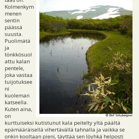
Kolmenkym
menen
sentin
päässä
suusta.
Puolimätä
ja
tönkkösuol
attu kalan
pentele,
joka vastaa
tuijotuksee
ni
kuoleman
katseella.
Kuten aina,
on
kurttuiseksi kutistunut kala peitelty yltä päältä
epämääräisellä vihertävällä tahnalla ja vaikka se
onkin kooltaan pieni, täyttää sen löyhkä helposti