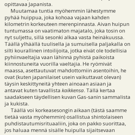
opittavaa Japanista.
Muutamaa tuntia myöhemmin lähestymme
pyhää huippua, joka kohoaa vajaan kahden
kilometrin korkeuteen merenpinnasta. Aivan huipun
tuntumassa on vaatimaton majatalo, joka tosin on
nyt suljettu, sillä sesonki alkaa vasta heinäkuussa.
Täällä ylhäällä tuulisella ja sumuisella paljakalla on
silti kourallinen intoilijoita, jotka eivät ole todellisia
pyhiinvaeltajia vaan lähinnä pyhistä paikoista
kiinnostuneita vuorilla vaeltajia. He ryömivät
maassa, asettautuvat mahdottomiin asentoihin, he
ovat (kuten japanilaiset usein vaikuttavat olevan)
täysin keskittyneitä yhteen ainoaan asiaan ja
antavat kuten tavallista
kaikkensa
. Tällä kertaa
saadakseen täydellisen kuvan Gas-sanin sammalista
ja kukista.
Täällä voi korkeasesongin aikaan (tästä saamme
tietää vasta myöhemmin) osallistua shintolaiseen
puhdistautumisrituaaliin, joka on pakko suorittaa,
jos haluaa mennä sisälle huipulla sijaitsevaan