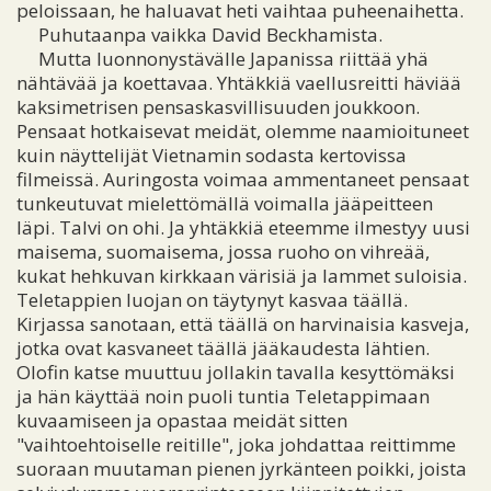
peloissaan, he haluavat heti vaihtaa puheenaihetta.
Puhutaanpa vaikka David Beckhamista.
Mutta luonnonystävälle Japanissa riittää yhä
nähtävää ja koettavaa. Yhtäkkiä vaellusreitti häviää
kaksimetrisen pensaskasvillisuuden joukkoon.
Pensaat hotkaisevat meidät, olemme naamioituneet
kuin näyttelijät Vietnamin sodasta kertovissa
filmeissä. Auringosta voimaa ammentaneet pensaat
tunkeutuvat mielettömällä voimalla jääpeitteen
läpi. Talvi on ohi. Ja yhtäkkiä eteemme ilmestyy uusi
maisema, suomaisema, jossa ruoho on vihreää,
kukat hehkuvan kirkkaan värisiä ja lammet suloisia.
Teletappien luojan on täytynyt kasvaa täällä.
Kirjassa sanotaan, että täällä on harvinaisia kasveja,
jotka ovat kasvaneet täällä jääkaudesta lähtien.
Olofin katse muuttuu jollakin tavalla kesyttömäksi
ja hän käyttää noin puoli tuntia Teletappimaan
kuvaamiseen ja opastaa meidät sitten
"vaihtoehtoiselle reitille", joka johdattaa reittimme
suoraan muutaman pienen jyrkänteen poikki, joista