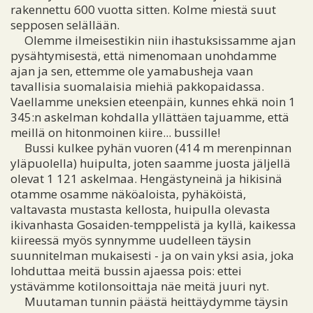
rakennettu 600 vuotta sitten. Kolme miestä suut
sepposen selällään.
Olemme ilmeisestikin niin ihastuksissamme ajan
pysähtymisestä, että nimenomaan unohdamme
ajan ja sen, ettemme ole yamabusheja vaan
tavallisia suomalaisia miehiä pakkopaidassa.
Vaellamme uneksien eteenpäin, kunnes ehkä noin 1
345:n askelman kohdalla yllättäen tajuamme, että
meillä on hitonmoinen kiire... bussille!
Bussi kulkee pyhän vuoren (414 m merenpinnan
yläpuolella) huipulta, joten saamme juosta jäljellä
olevat 1 121 askelmaa. Hengästyneinä ja hikisinä
otamme osamme näköaloista, pyhäköistä,
valtavasta mustasta kellosta, huipulla olevasta
ikivanhasta Gosaiden-temppelistä ja kyllä, kaikessa
kiireessä myös synnymme uudelleen täysin
suunnitelman mukaisesti - ja on vain yksi asia, joka
lohduttaa meitä bussin ajaessa pois: ettei
ystävämme kotilonsoittaja näe meitä juuri nyt.
Muutaman tunnin päästä heittäydymme täysin