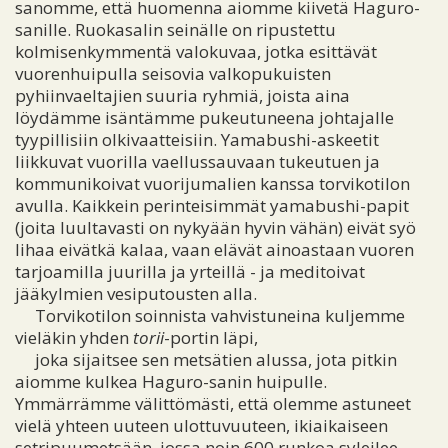
sanomme, että huomenna aiomme kiivetä Haguro-
sanille. Ruokasalin seinälle on ripustettu
kolmisenkymmentä valokuvaa, jotka esittävät
vuorenhuipulla seisovia valkopukuisten
pyhiinvaeltajien suuria ryhmiä, joista aina
löydämme isäntämme pukeutuneena johtajalle
tyypillisiin olkivaatteisiin. Yamabushi-askeetit
liikkuvat vuorilla vaellussauvaan tukeutuen ja
kommunikoivat vuorijumalien kanssa torvikotilon
avulla. Kaikkein perinteisimmät yamabushi-papit
(joita luultavasti on nykyään hyvin vähän) eivät syö
lihaa eivätkä kalaa, vaan elävät ainoastaan vuoren
tarjoamilla juurilla ja yrteillä - ja meditoivat
jääkylmien vesiputousten alla.
Torvikotilon soinnista vahvistuneina kuljemme
vieläkin yhden
torii
-portin läpi,
joka sijaitsee sen metsätien alussa, jota pitkin
aiomme kulkea Haguro-sanin huipulle.
Ymmärrämme välittömästi, että olemme astuneet
vielä yhteen uuteen ulottuvuuteen, ikiaikaiseen
setripuumetsään, jossa noin 600 runkoa syleilee