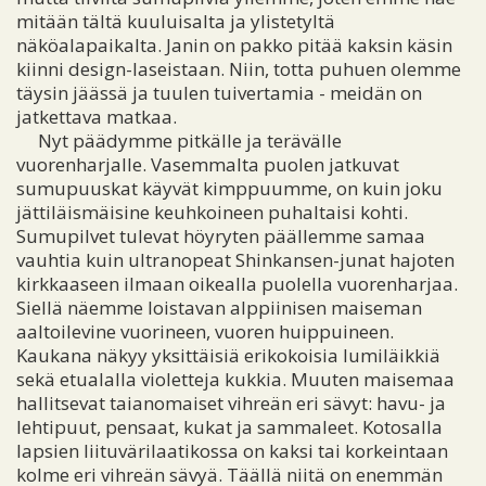
mitään tältä kuuluisalta ja ylistetyltä
näköalapaikalta. Janin on pakko pitää kaksin käsin
kiinni design-laseistaan. Niin, totta puhuen olemme
täysin jäässä ja tuulen tuivertamia - meidän on
jatkettava matkaa.
Nyt päädymme pitkälle ja terävälle
vuorenharjalle. Vasemmalta puolen jatkuvat
sumupuuskat käyvät kimppuumme, on kuin joku
jättiläismäisine keuhkoineen puhaltaisi kohti.
Sumupilvet tulevat höyryten päällemme samaa
vauhtia kuin ultranopeat Shinkansen-junat hajoten
kirkkaaseen ilmaan oikealla puolella vuorenharjaa.
Siellä näemme loistavan alppiinisen maiseman
aaltoilevine vuorineen, vuoren huippuineen.
Kaukana näkyy yksittäisiä erikokoisia lumiläikkiä
sekä etualalla violetteja kukkia. Muuten maisemaa
hallitsevat taianomaiset vihreän eri sävyt: havu- ja
lehtipuut, pensaat, kukat ja sammaleet. Kotosalla
lapsien liituvärilaatikossa on kaksi tai korkeintaan
kolme eri vihreän sävyä. Täällä niitä on enemmän