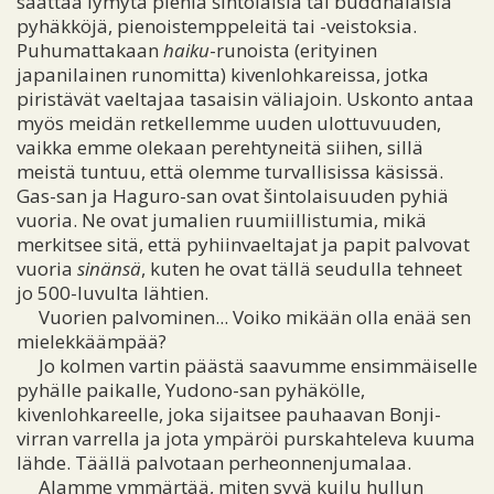
saattaa lymytä pieniä šintolaisia tai buddhalaisia
pyhäkköjä, pienoistemppeleitä tai -veistoksia.
Puhumattakaan
haiku
-runoista (erityinen
japanilainen runomitta) kivenlohkareissa, jotka
piristävät vaeltajaa tasaisin väliajoin. Uskonto antaa
myös meidän retkellemme uuden ulottuvuuden,
vaikka emme olekaan perehtyneitä siihen, sillä
meistä tuntuu, että olemme turvallisissa käsissä.
Gas-san ja Haguro-san ovat šintolaisuuden pyhiä
vuoria. Ne ovat jumalien ruumiillistumia, mikä
merkitsee sitä, että pyhiinvaeltajat ja papit palvovat
vuoria
sinänsä
, kuten he ovat tällä seudulla tehneet
jo 500-luvulta lähtien.
Vuorien palvominen... Voiko mikään olla enää sen
mielekkäämpää?
Jo kolmen vartin päästä saavumme ensimmäiselle
pyhälle paikalle, Yudono-san pyhäkölle,
kivenlohkareelle, joka sijaitsee pauhaavan Bonji-
virran varrella ja jota ympäröi purskahteleva kuuma
lähde. Täällä palvotaan perheonnenjumalaa.
Alamme ymmärtää, miten syvä kuilu hullun