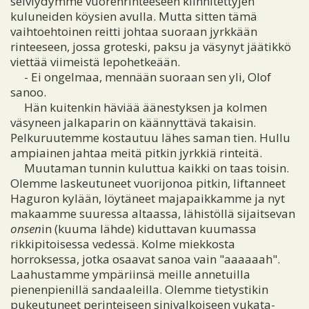
selviydymme vuorenrinteeseen kiinnitettyjen
kuluneiden köysien avulla. Mutta sitten tämä
vaihtoehtoinen reitti johtaa suoraan jyrkkään
rinteeseen, jossa groteski, paksu ja väsynyt jäätikkö
viettää viimeistä lepohetkeään.
- Ei ongelmaa, mennään suoraan sen yli, Olof
sanoo.
Hän kuitenkin häviää äänestyksen ja kolmen
väsyneen jalkaparin on käännyttävä takaisin.
Pelkuruutemme kostautuu lähes saman tien. Hullu
ampiainen jahtaa meitä pitkin jyrkkiä rinteitä.
Muutaman tunnin kuluttua kaikki on taas toisin.
Olemme laskeutuneet vuorijonoa pitkin, liftanneet
Haguron kylään, löytäneet majapaikkamme ja nyt
makaamme suuressa altaassa, lähistöllä sijaitsevan
onsen
in (kuuma lähde) kiduttavan kuumassa
rikkipitoisessa vedessä. Kolme miekkosta
horroksessa, jotka osaavat sanoa vain "aaaaaah".
Laahustamme ympäriinsä meille annetuilla
pienenpienillä sandaaleilla. Olemme tietystikin
pukeutuneet perinteiseen sinivalkoiseen yukata-