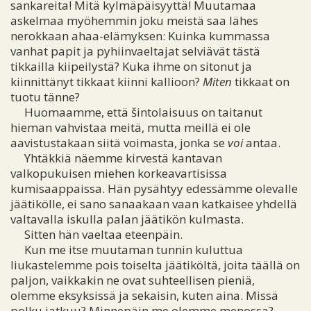
sankareita! Mitä kylmäpäisyyttä! Muutamaa
askelmaa myöhemmin joku meistä saa lähes
nerokkaan ahaa-elämyksen: Kuinka kummassa
vanhat papit ja pyhiinvaeltajat selviävät tästä
tikkailla kiipeilystä? Kuka ihme on sitonut ja
kiinnittänyt tikkaat kiinni kallioon?
Miten
tikkaat on
tuotu tänne?
Huomaamme, että šintolaisuus on taitanut
hieman vahvistaa meitä, mutta meillä ei ole
aavistustakaan siitä voimasta, jonka se
voi
antaa.
Yhtäkkiä näemme kirvestä kantavan
valkopukuisen miehen korkeavartisissa
kumisaappaissa. Hän pysähtyy edessämme olevalle
jäätikölle, ei sano sanaakaan vaan katkaisee yhdellä
valtavalla iskulla palan jäätikön kulmasta.
Sitten hän vaeltaa eteenpäin.
Kun me itse muutaman tunnin kuluttua
liukastelemme pois toiselta jäätiköltä, joita täällä on
paljon, vaikkakin ne ovat suhteellisen pieniä,
olemme eksyksissä ja sekaisin, kuten aina. Missä
polku jatkuu? Minnepäin me olemme menossa?