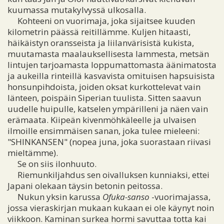
kuumassa mutakylvyssä ulkosalla.
Kohteeni on vuorimaja, joka sijaitsee kuuden
kilometrin päässä reitillämme. Kuljen hitaasti,
häikäistyn oransseista ja liilanvärisistä kukista,
muutamasta maalauksellisesta lammesta, metsän
lintujen tarjoamasta loppumattomasta äänimatosta
ja aukeilla rinteillä kasvavista omituisen hapsuisista
honsunpihdoista, joiden oksat kurkottelevat vain
länteen, poispäin Siperian tuulista. Sitten saavun
uudelle huipulle, katselen ympärilleni ja näen vain
erämaata. Kiipeän kivenmöhkäleelle ja ulvaisen
ilmoille ensimmäisen sanan, joka tulee mieleeni:
"SHINKANSEN" (nopea juna, joka suorastaan riivasi
mieltämme).
Se on siis ilonhuuto.
Riemunkiljahdus sen oivalluksen kunniaksi, ettei
Japani olekaan täysin betonin peitossa.
Nukun yksin karussa
Ofuka-sanso
-vuorimajassa,
jossa vieraskirjan mukaan kukaan ei ole käynyt noin
viikkoon. Kaminan surkea hormi savuttaa totta kai