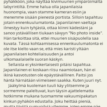
pyhäkköön, joka näyttää kivimuurien ympäröimältä
labyrintiltä. Emme halua olla japanilaisia
huonompia, vaan otamme kameran esiin ja
menemme sisään pienestä portista. Silloin tapahtuu
jotain ennenkuulumatonta. Japanilainen vaeltaja
ilmestyy kuin tyhjästä, ottaa kiinni kädestäni ja
sanoo ystävällisen tiukaan sävyyn "No photo inside".
Hän tarkoittaa sitä, ettei muurien sisäpuolella saa
kuvata. Tässä kohtaamisessa ennenkuulumatonta ei
ole itse kielto vaan se, että mies karisti yltään
japanilaisen kohteliaisuuden ja antoi
ulkomaalaiselle suoran käskyn.
Sellaista ei yksinkertaisesti pitäisi tapahtua.
Japanilainen ei koskaan riisu naamiotaan, hän ei
ikinä kasvotusten ole epäystävällinen. Paitsi jos
häntä härnätään viimeiseen saakka. Kuten juuri nyt.
Jääkylmä kuoleman tuuli käy ylitsemme ja
sormemme paleltuvat, kun täysin ajattelematta
hotkimme mukana tuomamme vakuumipakatun
kinkun pyhäkön edustalla. Joku heittää pieniä,
mutta tiiviitä sumupilviä yllemme, joten emme näe