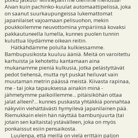
Aivan kuin pachinko-kuulat automaattipelissä, joka
on saanut suurkaupungeissa lukemattomat
japanilaiset vajoamaan pelisuohon, mekin
poukkoilemme neuvottomina ympäriinsä kovaksi
pakkautuneella lumella, kunnes puolen tunnin
kuluttua löydämme oikean reitin.
Hätkähdämme polulla kulkiessamme.
Bambupusikosta kuuluu ääniä. Meitä on varoitettu
karhuista ja kehotettu kantamaan aina
mukanamme pieniä kulkusia, jotka pelästyttävät
pedot tiehensä, mutta nyt puskat heiluvat vain
muutaman metrin päässä meistä. Kiivasta rapinaa,
me - tai joka tapauksessa ainakin minä -
jähmetymme paikoillemme... pitäisiköhän ottaa
jalat alleen?... kunnes puskasta yhtäkkiä ponnahtaa
näkyviin viehättävästi hymyilevä japanilainen pää.
Riemukkain elein hän näyttää bambunjuurta (tai
jotain sen kaltaista) ystävälleen, joka on myös
ponkaissut esiin pensaikosta.
Luulenpa, että meillä on vielä erittäin paljon