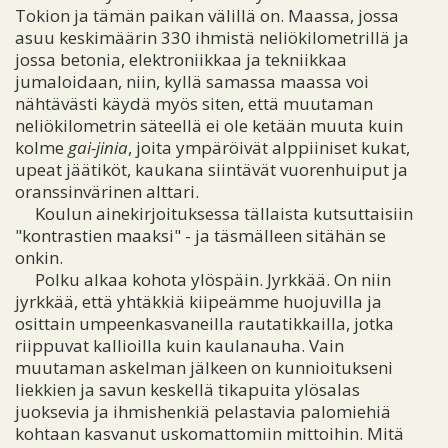
Tokion ja tämän paikan välillä on. Maassa, jossa
asuu keskimäärin 330 ihmistä neliökilometrillä ja
jossa betonia, elektroniikkaa ja tekniikkaa
jumaloidaan, niin, kyllä samassa maassa voi
nähtävästi käydä myös siten, että muutaman
neliökilometrin säteellä ei ole ketään muuta kuin
kolme
gai-jinia
, joita ympäröivät alppiiniset kukat,
upeat jäätiköt, kaukana siintävät vuorenhuiput ja
oranssinvärinen alttari.
Koulun ainekirjoituksessa tällaista kutsuttaisiin
"kontrastien maaksi" - ja täsmälleen sitähän se
onkin.
Polku alkaa kohota ylöspäin. Jyrkkää. On niin
jyrkkää, että yhtäkkiä kiipeämme huojuvilla ja
osittain umpeenkasvaneilla rautatikkailla, jotka
riippuvat kallioilla kuin kaulanauha. Vain
muutaman askelman jälkeen on kunnioitukseni
liekkien ja savun keskellä tikapuita ylösalas
juoksevia ja ihmishenkiä pelastavia palomiehiä
kohtaan kasvanut uskomattomiin mittoihin. Mitä