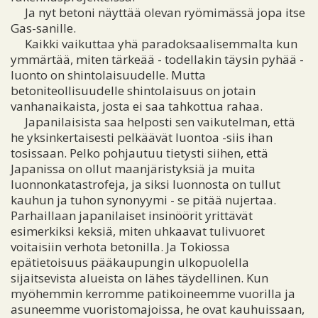
Ja nyt betoni näyttää olevan ryömimässä jopa itse
Gas-sanille.
Kaikki vaikuttaa yhä paradoksaalisemmalta kun
ymmärtää, miten tärkeää - todellakin täysin pyhää -
luonto on shintolaisuudelle. Mutta
betoniteollisuudelle shintolaisuus on jotain
vanhanaikaista, josta ei saa tahkottua rahaa.
Japanilaisista saa helposti sen vaikutelman, että
he yksinkertaisesti pelkäävät luontoa -siis ihan
tosissaan. Pelko pohjautuu tietysti siihen, että
Japanissa on ollut maanjäristyksiä ja muita
luonnonkatastrofeja, ja siksi luonnosta on tullut
kauhun ja tuhon synonyymi - se pitää nujertaa.
Parhaillaan japanilaiset insinöörit yrittävät
esimerkiksi keksiä, miten uhkaavat tulivuoret
voitaisiin verhota betonilla. Ja Tokiossa
epätietoisuus pääkaupungin ulkopuolella
sijaitsevista alueista on lähes täydellinen. Kun
myöhemmin kerromme patikoineemme vuorilla ja
asuneemme vuoristomajoissa, he ovat kauhuissaan,