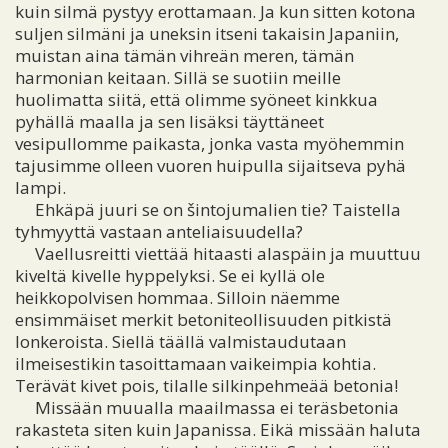
kuin silmä pystyy erottamaan. Ja kun sitten kotona
suljen silmäni ja uneksin itseni takaisin Japaniin,
muistan aina tämän vihreän meren, tämän
harmonian keitaan. Sillä se suotiin meille
huolimatta siitä, että olimme syöneet kinkkua
pyhällä maalla ja sen lisäksi täyttäneet
vesipullomme paikasta, jonka vasta myöhemmin
tajusimme olleen vuoren huipulla sijaitseva pyhä
lampi.
Ehkäpä juuri se on šintojumalien tie? Taistella
tyhmyyttä vastaan anteliaisuudella?
Vaellusreitti viettää hitaasti alaspäin ja muuttuu
kiveltä kivelle hyppelyksi. Se ei kyllä ole
heikkopolvisen hommaa. Silloin näemme
ensimmäiset merkit betoniteollisuuden pitkistä
lonkeroista. Siellä täällä valmistaudutaan
ilmeisestikin tasoittamaan vaikeimpia kohtia.
Terävät kivet pois, tilalle silkinpehmeää betonia!
Missään muualla maailmassa ei teräsbetonia
rakasteta siten kuin Japanissa. Eikä missään haluta