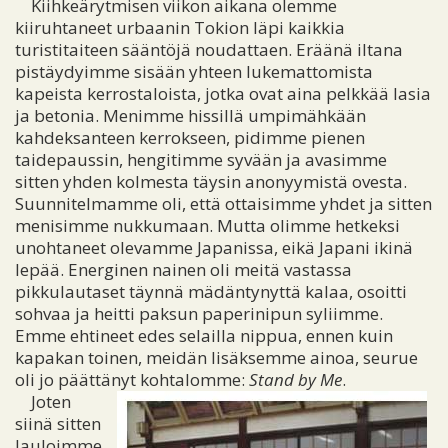
Kiihkeärytmisen viikon aikana olemme
kiiruhtaneet urbaanin Tokion läpi kaikkia
turistitaiteen sääntöjä noudattaen. Eräänä iltana
pistäydyimme sisään yhteen lukemattomista
kapeista kerrostaloista, jotka ovat aina pelkkää lasia
ja betonia. Menimme hissillä umpimähkään
kahdeksanteen kerrokseen, pidimme pienen
taidepaussin, hengitimme syvään ja avasimme
sitten yhden kolmesta täysin anonyymistä ovesta.
Suunnitelmamme oli, että ottaisimme yhdet ja sitten
menisimme nukkumaan. Mutta olimme hetkeksi
unohtaneet olevamme Japanissa, eikä Japani ikinä
lepää. Energinen nainen oli meitä vastassa
pikkulautaset täynnä mädäntynyttä kalaa, osoitti
sohvaa ja heitti paksun paperinipun syliimme.
Emme ehtineet edes selailla nippua, ennen kuin
kapakan toinen, meidän lisäksemme ainoa, seurue
oli jo päättänyt kohtalomme:
Stand by Me
.
Joten
siinä sitten
lauloimme