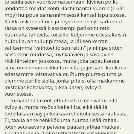
toisenlaiseen vuoristomaisemaan. Kivinen polku
johdattaa meidät kohti Hachimantai-vuoren (1 631
mpy) huippua samannimisessä kansallispuistossa.
Kaikki uskonnollinen ja mystinen on nyt kadonnut,
tässä on kyseessä klassisempi patikointiretki
kuumalta lähteeltä toiselle. Kuljemme edestakaisin
huipulla, on tullut pimeää, ja jälleen kerran
valitsemme "vaihtoehtoisen reitin" ja niinpä sitten
seisomme mudassa, löyhkäävien ja savuavien
rikkilähteiden joukossa, mutta joka tapauksessa
siinä on hieman seikkailumieltä ja jossain, kaukana
edessämme loistavat valot. Plurts-plurts-plurts ja
olemme perille siellä, jonka pitäisi olla matkamme
loistokas kohokohta, oikea
onsen
, kylpylä
vuoristossa.
Jumalat tietäkööt, että tokihan ne ovat upeita
kylpyjä, mutta myös sikakalliita, eikä täällä
todellakaan näy jälkeäkään shintolaisesta rauhasta.
Ei, täällä ahne henkilökunta huutaa lisää rahaa,
joten seuraavana päivänä päätän jatkaa matkaa,
kun taas Jan ja Olof nauttivat/kärsivät kiehuvan