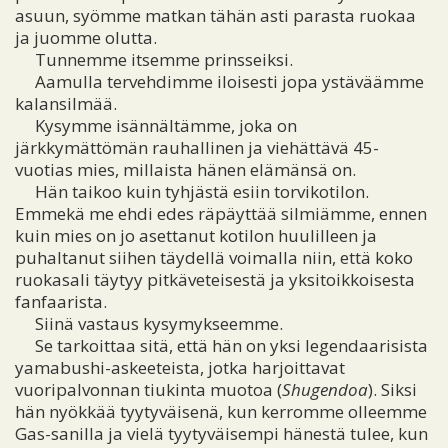
asuun, syömme matkan tähän asti parasta ruokaa
ja juomme olutta.
Tunnemme itsemme prinsseiksi.
Aamulla tervehdimme iloisesti jopa ystäväämme
kalansilmää.
Kysymme isännältämme, joka on
järkkymättömän rauhallinen ja viehättävä 45-
vuotias mies, millaista hänen elämänsä on.
Hän taikoo kuin tyhjästä esiin torvikotilon.
Emmekä me ehdi edes räpäyttää silmiämme, ennen
kuin mies on jo asettanut kotilon huulilleen ja
puhaltanut siihen täydellä voimalla niin, että koko
ruokasali täytyy pitkäveteisestä ja yksitoikkoisesta
fanfaarista.
Siinä vastaus kysymykseemme.
Se tarkoittaa sitä, että hän on yksi legendaarisista
yamabushi-askeeteista, jotka harjoittavat
vuoripalvonnan tiukinta muotoa (
Shugendoa
). Siksi
hän nyökkää tyytyväisenä, kun kerromme olleemme
Gas-sanilla ja vielä tyytyväisempi hänestä tulee, kun