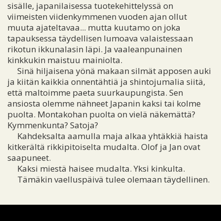
sisälle, japanilaisessa tuotekehittelyssä on
viimeisten viidenkymmenen vuoden ajan ollut
muuta ajateltavaa... mutta kuutamo on joka
tapauksessa täydellisen lumoava valaistessaan
rikotun ikkunalasin läpi. Ja vaaleanpunainen
kinkkukin maistuu mainiolta.
Sinä hiljaisena yönä makaan silmät apposen auki
ja kiitän kaikkia onnentähtiä ja shintojumalia siitä,
että maltoimme paeta suurkaupungista. Sen
ansiosta olemme nähneet Japanin kaksi tai kolme
puolta. Montakohan puolta on vielä näkemättä?
Kymmenkunta? Satoja?
Kahdeksalta aamulla maja alkaa yhtäkkiä haista
kitkerältä rikkipitoiselta mudalta. Olof ja Jan ovat
saapuneet.
Kaksi miestä haisee mudalta. Yksi kinkulta.
Tämäkin vaelluspäivä tulee olemaan täydellinen.