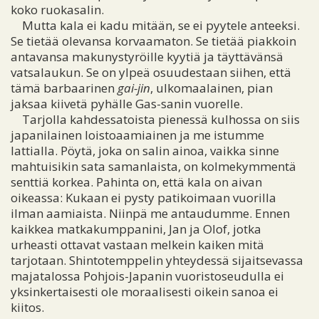
koko ruokasalin.
Mutta kala ei kadu mitään, se ei pyytele anteeksi.
Se tietää olevansa korvaamaton. Se tietää piakkoin
antavansa makunystyröille kyytiä ja täyttävänsä
vatsalaukun. Se on ylpeä osuudestaan siihen, että
tämä barbaarinen
gai-jin
, ulkomaalainen, pian
jaksaa kiivetä pyhälle Gas-sanin vuorelle.
Tarjolla kahdessatoista pienessä kulhossa on siis
japanilainen loistoaamiainen ja me istumme
lattialla. Pöytä, joka on salin ainoa, vaikka sinne
mahtuisikin sata samanlaista, on kolmekymmentä
senttiä korkea. Pahinta on, että kala on aivan
oikeassa: Kukaan ei pysty patikoimaan vuorilla
ilman aamiaista. Niinpä me antaudumme. Ennen
kaikkea matkakumppanini, Jan ja Olof, jotka
urheasti ottavat vastaan melkein kaiken mitä
tarjotaan. Shintotemppelin yhteydessä sijaitsevassa
majatalossa Pohjois-Japanin vuoristoseudulla ei
yksinkertaisesti ole moraalisesti oikein sanoa ei
kiitos.