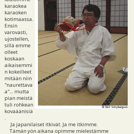
karaokea
karaoken
kotimaassa.
Ensin
varovasti,
ujostellen,
sillä emme
olleet
koskaan
aikaisemmi
n kokeilleet
mitään niin
"naurettava
a"... mutta
pian meistä
tuli rohkean
kovaäänisiä
.
Ja japanilaiset itkivät. Ja me itkimme.
Tämän yön aikana opimme mielestämme