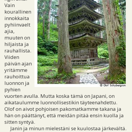
Vain
kourallinen
innokkaita
pyhiinvaelt
ajia,
muuten on
hiljaista ja
rauhallista.
Viiden
päivän ajan
yritämme
rauhoittua
luonnon ja
pyhien
vuorten avulla. Mutta koska tämä on Japani, on
aikataulumme luonnollisestikin täyteenahdettu.
Olof on aivot pohjoisen pakomatkamme takana ja
hän on päättänyt, että meidän pitää ensin kuolla ja
sitten syntyä.
Janin ja minun mielestäni se kuulostaa järkevältä.