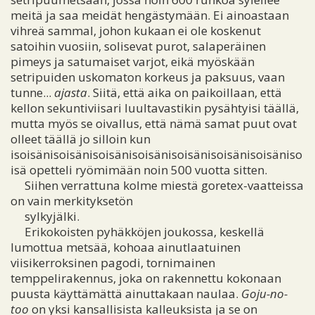
meitä ja saa meidät hengästymään. Ei ainoastaan
vihreä sammal, johon kukaan ei ole koskenut
satoihin vuosiin, solisevat purot, salaperäinen
pimeys ja satumaiset varjot, eikä myöskään
setripuiden uskomaton korkeus ja paksuus, vaan
tunne...
ajasta
. Siitä, että aika on paikoillaan, että
kellon sekuntiviisari luultavastikin pysähtyisi täällä,
mutta myös se oivallus, että nämä samat puut ovat
olleet täällä jo silloin kun
isoisänisoisänisoisänisoisänisoisänisoisänisoisäniso
isä opetteli ryömimään noin 500 vuotta sitten.
Siihen verrattuna kolme miestä goretex-vaatteissa
on vain merkityksetön
sylkyjälki.
Erikokoisten pyhäkköjen joukossa, keskellä
lumottua metsää, kohoaa ainutlaatuinen
viisikerroksinen pagodi, tornimainen
temppelirakennus, joka on rakennettu kokonaan
puusta käyttämättä ainuttakaan naulaa.
Goju-no-
too
on yksi kansallisista kalleuksista ja se on