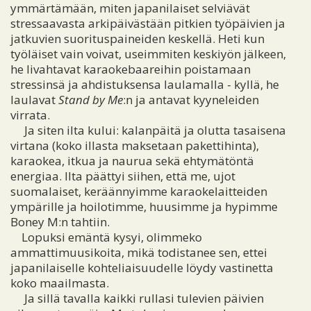
ymmärtämään, miten japanilaiset selviävät
stressaavasta arkipäivästään pitkien työpäivien ja
jatkuvien suorituspaineiden keskellä. Heti kun
työläiset vain voivat, useimmiten keskiyön jälkeen,
he livahtavat karaokebaareihin poistamaan
stressinsä ja ahdistuksensa laulamalla - kyllä, he
laulavat
Stand by Me
:n ja antavat kyyneleiden
virrata.
Ja siten ilta kului: kalanpäitä ja olutta tasaisena
virtana (koko illasta maksetaan pakettihinta),
karaokea, itkua ja naurua sekä ehtymätöntä
energiaa. Ilta päättyi siihen, että me, ujot
suomalaiset, keräännyimme karaokelaitteiden
ympärille ja hoilotimme, huusimme ja hypimme
Boney M:n tahtiin.
Lopuksi emäntä kysyi, olimmeko
ammattimuusikoita, mikä todistanee sen, ettei
japanilaiselle kohteliaisuudelle löydy vastinetta
koko maailmasta.
Ja sillä tavalla kaikki rullasi tulevien päivien