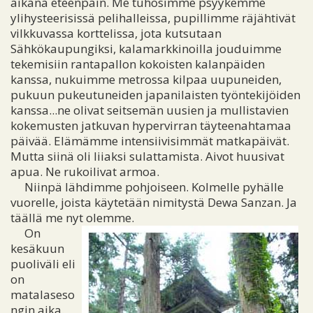
aikana eteenpäin. Me tuhosimme psyykemme
ylihysteerisissä pelihalleissa, pupillimme räjähtivät
vilkkuvassa korttelissa, jota kutsutaan
Sähkökaupungiksi, kalamarkkinoilla jouduimme
tekemisiin rantapallon kokoisten kalanpäiden
kanssa, nukuimme metrossa kilpaa uupuneiden,
pukuun pukeutuneiden japanilaisten työntekijöiden
kanssa...ne olivat seitsemän uusien ja mullistavien
kokemusten jatkuvan hypervirran täyteenahtamaa
päivää. Elämämme intensiivisimmät matkapäivät.
Mutta siinä oli liiaksi sulattamista. Aivot huusivat
apua. Ne rukoilivat armoa.
Niinpä lähdimme pohjoiseen. Kolmelle pyhälle
vuorelle, joista käytetään nimitystä Dewa Sanzan. Ja
täällä me nyt olemme.
On
kesäkuun
puoliväli eli
on
matalaseso
ngin aika.