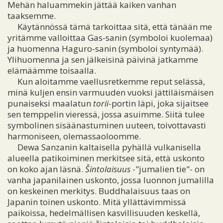
Mehän haluammekin jättää kaiken vanhan
taaksemme.
Käytännössä tämä tarkoittaa sitä, että tänään me
yritämme valloittaa Gas-sanin (symboloi kuolemaa)
ja huomenna Haguro-sanin (symboloi syntymää).
Ylihuomenna ja sen jälkeisinä päivinä jatkamme
elämäämme toisaalla.
Kun aloitamme vaellusretkemme reput selässä,
minä kuljen ensin varmuuden vuoksi jättiläismäisen
punaiseksi maalatun
torii
-portin läpi, joka sijaitsee
sen temppelin vieressä, jossa asuimme. Siitä tulee
symbolinen sisäänastuminen uuteen, toivottavasti
harmoniseen, olemassaoloomme.
Dewa Sanzanin kaltaisella pyhällä vulkanisella
alueella patikoiminen merkitsee sitä, että uskonto
on koko ajan läsnä.
Šintolaisuus
-"jumalien tie"- on
vanha japanilainen uskonto, jossa luonnon jumalilla
on keskeinen merkitys. Buddhalaisuus taas on
Japanin toinen uskonto. Mitä yllättävimmissä
paikoissa, hedelmällisen kasvillisuuden keskellä,