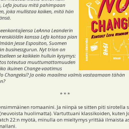
, Lefa joutuu mitä pahimpaan
en, joka mullistaa kaiken, mitä hän
vänsä.
seenkantajiensa LeAnna Leanderin
hrenskiöldin kanssa Lefa kohtaa pian
ilmään Jesse Espositon, Suomen
n businessgurun. Nyt trion on
itselleen se kaikkein hulluin kysymys:
tos toteutua muuttumattomuuden
iko ikuinen Change-vaatimus
o Changeksi? Ja onko maailma valmis vastaamaan tähän
en?
* * *
simmäinen romaanini. Ja niinpä se sitten piti sirotella sa
neuvoista huolimatta). Vartuttuani klassikoiden, kuten 
atch 22:n myötä, minulla on mieltymys yrittää ilmaista as
mallani.