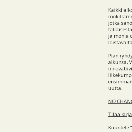
Kaikki alk
mökillämm
jotka sano
tällaisest
ja monia 
loistavalta
Pian ryhdy
alkunsa. 
innovatii
liikekump
ensimmäis
uutta.
NO CHANGE
Tilaa kirja
Kuuntele