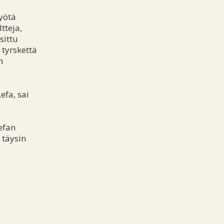
/yötä
tteja,
sittu
 tyrskettä
n
efa, sai
efan
 täysin