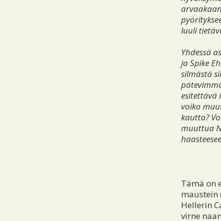
arvaakaan
pyöritykse
luuli tietä
Yhdessä a
ja Spike E
silmästä s
pätevimmä
esitettävä 
voiko muu
kautta? Vo
muuttua N
haasteese
Tämä on en
maustein (
Hellerin C
virne naa