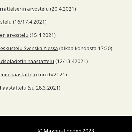
rättelserin arvostelu
(20.4.2021)
stelu
(16/17.4.2021)
en arv
ostelu
(15.4.2021)
keskustelu Svenska Yle
ssä
(alkaa kohdasta 17:30)
dsbladetin haastattelu
(12/13.42021)
enin haastattelu
(nro 6/2021)
 haastattelu
(su 28.3.2021)
Magnus Londen 2023