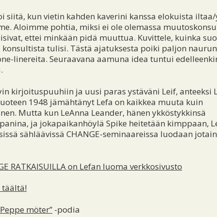
oi siitä, kun vietin kahden kaverini kanssa elokuista iltaa
e. Aloimme pohtia, miksi ei ole olemassa muutoskonsul
isivat, ettei minkään pidä muuttua. Kuvittele, kuinka suo
a konsultista tulisi. Tästä ajatuksesta poiki paljon naurun
one-linereita. Seuraavana aamuna idea tuntui edelleenki
.
in kirjoituspuuhiin ja uusi paras ystäväni Leif, anteeksi L
Vuoteen 1948 jämähtänyt Lefa on kaikkea muuta kuin
vinen. Mutta kun LeAnna Leander, hänen ykköstykkinsä
panina, ja jokapaikanhöylä Spike heitetään kimppaan, L
issä sähläävissä CHANGE-seminaareissa luodaan jotain
 RATKAISUILLA on Lefan luoma verkkosivusto
 täältä!
”Peppe möter”
-podia