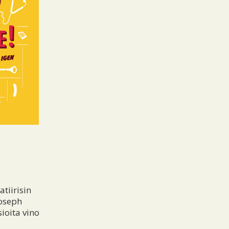
tiirisin
Joseph
ioita vino