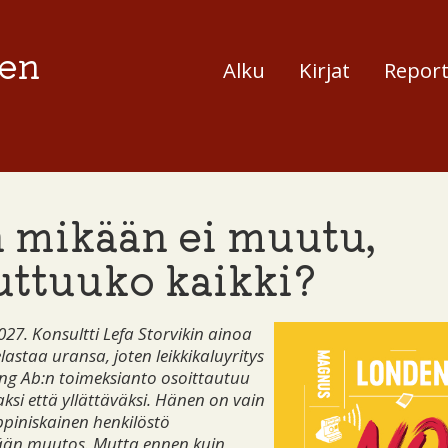
en
Alku
Kirjat
Report
 mikään ei muutu,
ttuuko kaikki?
027. Konsultti Lefa Storvikin ainoa
lastaa uransa, joten leikkikaluyritys
g Ab:n toimeksianto osoittautuu
ksi että yllättäväksi. Hänen on vain
piniskainen henkilöstö
än muutos. Mutta ennen kuin