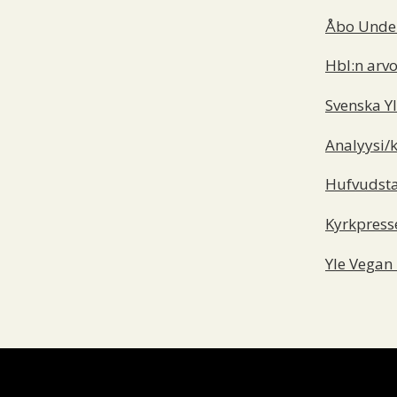
Åbo Under
Hbl:n arv
o
Svenska Yl
Analyysi/
H
ufvudsta
Kyrkpress
Yle Vega
n