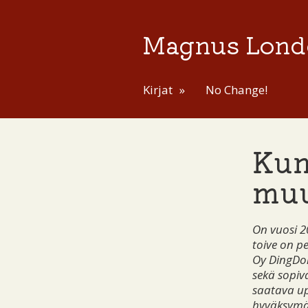
Magnus Lond
Kirjat
No Change!
Kun
muu
On vuosi 2
toive on pe
Oy DingDon
sekä sopiva
saatava up
hyväksymä