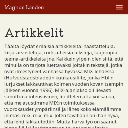
Magnus Londen
Artikkelit
Täältä löydät erilaisia artikkeleita: haastatteluja,
kirja-arvosteluja, rock-aiheisia tekstejä, laajempia
teema-artikkeleita jne. Kaikkein ylpein olen siitä, että
minulla on tarjota luettavaksi joitakin tekstejä, jotka
ovat ilmestyneet vanhassa hyvässä MIX-lehdessä
(Hufvudstadsbladetin kuukausiliite, jonka Hbl:n
lurjukset lakkauttivat kolmen vuoden kovan tsempin
jälkeen vuonna 1996). MIX-ajanjakso oli lievästi
sanottuna intensiivinen, liioittelematta voi sanoa,
että me asustimme MIX:n toimituksessa
vuorokaudet ympäriinsä ja lähes koko elämäämme
leimasi mix, mix, mix. Joten tavallaan oli ihan hyvä,
että lehti lakkautettiin. Mutta harva työ on saanut
hien sillä lailla virtaamaan tai antanut aihetta